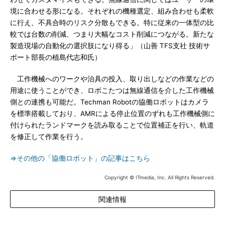
境に合わせる形になる。それぞれの機種選定、組み合わせも柔軟
に行え、不具合時のリスク分散もできる。特に従来の一体型の比
較では台数の削減、つまり大幅なコスト削減につながる。新たな
製造現場の自動化の選択肢になり得る」（山善 TFS支社 技術サ
ポート部長の植島代志和氏）
工作機械へのワークや治具の投入、取り出しなどの作業などの
用途に使うことができ、ロボこたつは無線通信を介した工作機械
側との連携も可能だ。Techman Robotの協働ロボットはカメラ
を標準搭載しており、AMRによる停止位置のずれも工作機械側に
付けられたランドマークを読み取ることで位置補正を行い、軌道
を修正して作業を行う。
⇒その他の「協働ロボット」の記事はこちら
Copyright © ITmedia, Inc. All Rights Reserved.
関連情報