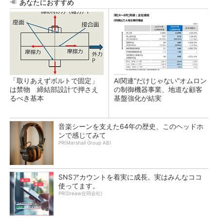
あなたにおすすめ
「取りあえずボルトで固定」
AI関連“だけじゃない”オムロン
は禁物 締結部設計で押さえ
の制御機器事業、地道な顧客
るべき基本
基盤強化が結実
音楽シーンを支えた64年の歴史、このヘッドホ
ンで感じてみて
PR(Marshall Group AB)
SNSアカウントを着実に成長。実はみんなココ
使ってます。
PR(Dreaw合同会社)