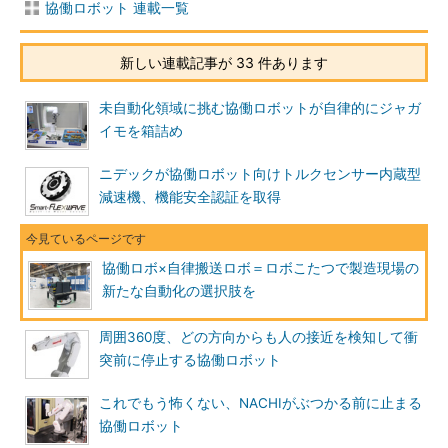
協働ロボット 連載一覧
新しい連載記事が 33 件あります
未自動化領域に挑む協働ロボットが自律的にジャガ
イモを箱詰め
ニデックが協働ロボット向けトルクセンサー内蔵型
減速機、機能安全認証を取得
協働ロボ×自律搬送ロボ＝ロボこたつで製造現場の
新たな自動化の選択肢を
周囲360度、どの方向からも人の接近を検知して衝
突前に停止する協働ロボット
これでもう怖くない、NACHIがぶつかる前に止まる
協働ロボット