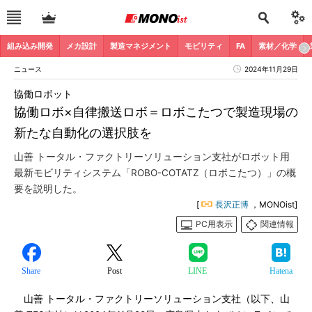
組み込み開発
メカ設計
製造マネジメント
モビリティ
FA
素材／化学
ニュース
2024年11月29日
協働ロボット
協働ロボ×自律搬送ロボ＝ロボこたつで製造現場の
新たな自動化の選択肢を
山善 トータル・ファクトリーソリューション支社がロボット用
最新モビリティシステム「ROBO-COTATZ（ロボこたつ）」の概
要を説明した。
[
長沢正博
，MONOist]
PC用表示
関連情報
Share
Post
LINE
Hatena
山善 トータル・ファクトリーソリューション支社（以下、山