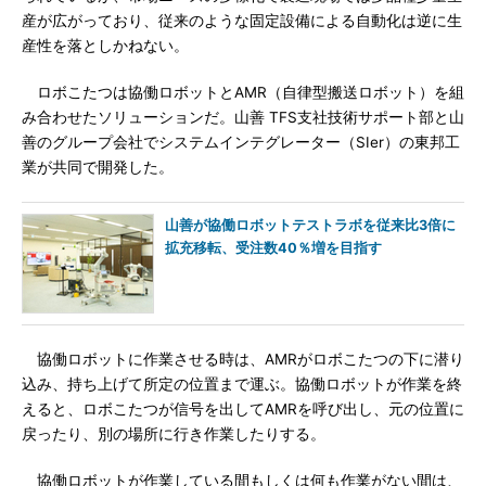
産が広がっており、従来のような固定設備による自動化は逆に生
産性を落としかねない。
ロボこたつは協働ロボットとAMR（自律型搬送ロボット）を組
み合わせたソリューションだ。山善 TFS支社技術サポート部と山
善のグループ会社でシステムインテグレーター（SIer）の東邦工
業が共同で開発した。
山善が協働ロボットテストラボを従来比3倍に
拡充移転、受注数40％増を目指す
協働ロボットに作業させる時は、AMRがロボこたつの下に潜り
込み、持ち上げて所定の位置まで運ぶ。協働ロボットが作業を終
えると、ロボこたつが信号を出してAMRを呼び出し、元の位置に
戻ったり、別の場所に行き作業したりする。
協働ロボットが作業している間もしくは何も作業がない間は、