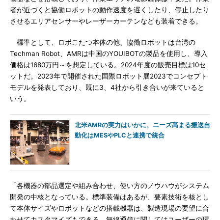
者が近づくと協働ロボットの動作速度を遅くしたり、停止したり
させるエリアセンサーやレーザーカーテンなども装着できる。
標準として、ロボこたつ本体の他、協働ロボットは台湾の
Techman Robot、AMRは中国のYOUIBOTの製品を使用し、導入
価格は1680万円～を想定している。2024年度の販売目標は10セ
ットだ。2023年で開催された国際ロボット展2023でコンセプト
モデルを発表しており、既に3、4社から引き合いが来ていると
いう。
北米AMRの実力はいかに、ニーズ高まる搬送自
動化はMESやPLCと連携で統合
「各機器の部品選定や組み合わせ、使い方のノウハウがシステム
開発の中核となっている。標準装備はあるが、要素技術を核とし
て本体サイズやロボットなどの搭載機器は、製造現場の要望に合
わせてカスタマイズもできる。無線通信に関してはユーザーの環