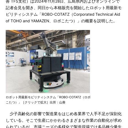
善 TFS支社）は2024年11月28日、広島県内およびオンラインで
記者会見を開き、同日から本格販売を開始したロボット用最新モ
ビリティシステム「ROBO-COTATZ（Corporated Technical Aid
of TOHO and YAMAZEN、ロボこたつ）」の概要を説明した。
ロボット用最新モビリティシステム「ROBO-COTATZ（ロボ
こたつ）」［クリックで拡大］出所：山善
少子高齢化の影響で製造業をはじめ各業界で人手不足が深刻化
している。そこで生産にかかわるさまざまな作業の自動化が求め
られているが、市場ニーズの多様化で製造現場では多品種少量生