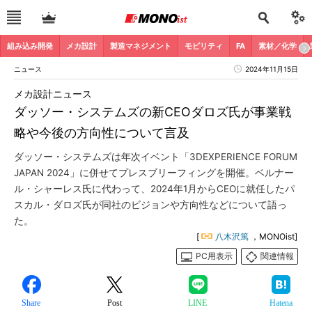
組み込み開発
メカ設計
製造マネジメント
モビリティ
FA
素材／化学
ニュース
2024年11月15日
メカ設計ニュース
ダッソー・システムズの新CEOダロズ氏が事業戦
略や今後の方向性について言及
ダッソー・システムズは年次イベント「3DEXPERIENCE FORUM
JAPAN 2024」に併せてプレスブリーフィングを開催。ベルナー
ル・シャーレス氏に代わって、2024年1月からCEOに就任したパ
スカル・ダロズ氏が同社のビジョンや方向性などについて語っ
た。
[
八木沢篤
，MONOist]
PC用表示
関連情報
Share
Post
LINE
Hatena