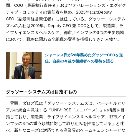
間、COO（最高執行責任者）およびオペレーションズ・エグゼク
ティブ・コミッティの責任者を務め、2023年にはDeputy
CEO（副最高経営責任者）に就任している。ダッソー・システム
ズへの入社は2001年。Deputy CEO 兼 COOとして、製造業、ラ
イフサイエンス＆ヘルスケア、都市／インフラの3つの主要領域
において、戦略に関わる全組織の変革を指揮してきた人物だ。
シャーレス氏が28年務めたダッソーCEOを退
任、自身の今後や後継者への期待を語る
ダッソー・システムズは目指すもの
冒頭、ダロズ氏は「ダッソー・システムズは、バーチャルとリ
アルの統合を意味する『UNIV+RSE（ユニバース）』の構築を目
指しており、製造業、ライフサイエンス＆ヘルスケア、都市／イ
ンフラの3つの重点領域に対して取り組みを推進している」と述
べ、新たなニーズに対応できる産業界のゲームチェンジャーとな