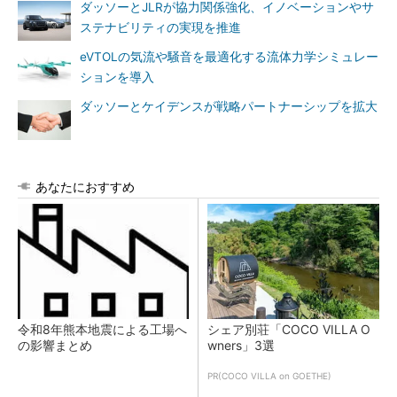
ダッソーとJLRが協力関係強化、イノベーションやサ
ステナビリティの実現を推進
eVTOLの気流や騒音を最適化する流体力学シミュレー
ションを導入
ダッソーとケイデンスが戦略パートナーシップを拡大
あなたにおすすめ
令和8年熊本地震による工場へ
シェア別荘「COCO VILLA O
の影響まとめ
wners」3選
PR(COCO VILLA on GOETHE)