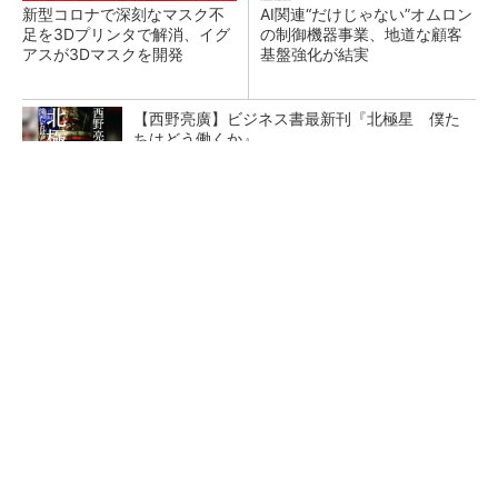
新型コロナで深刻なマスク不
AI関連“だけじゃない”オムロン
足を3Dプリンタで解消、イグ
の制御機器事業、地道な顧客
アスが3Dマスクを開発
基盤強化が結実
【西野亮廣】ビジネス書最新刊『北極星 僕た
ちはどう働くか』
PR(FINCHI on GOETHE)
【レベル14】生成AIを味方に、3D CADを使い
こなそう！
「取りあえずボルトで固定」は禁物 締結部設
計で押さえるべき基本