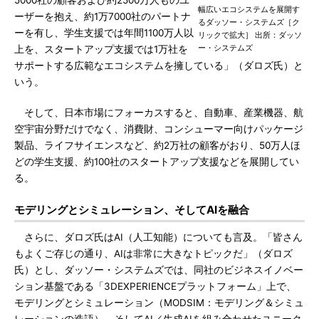
5000社の顧客および約2500万人ものユ
幅広いエコシステムを展開す
ーザーを抱え、約1万7000社のパートナ
るダッソー・システムズ［ク
ーを有し、学生支援では年間1100万人以
リックで拡大］ 出所：ダッソ
ー・システムズ
上を、スタートアップ支援では1万社を
サポートする広範なエコシステムを擁している」（ダロズ氏）と
いう。
そして、日本市場にフォーカスすると、自動車、産業機器、航
空宇宙分野だけでなく、消費財、コンシューマー向けパッケージ
製品、ライフサイエンスなど、約2万社の顧客がおり、50万人ほ
どの学生支援、約100社のスタートアップ支援などを展開してい
る。
モデリングとシミュレーション、そしてAIを融合
さらに、ダロズ氏はAI（人工知能）についても言及。「皆さん
もよくご存じの通り、AIは非常に大きなトピックだ」（ダロズ
氏）とし、ダッソー・システムズでは、同社のビジネスイノベー
ション基盤である「3DEXPERIENCEプラットフォーム」上で、
モデリングとシミュレーション（MODSIM：モデリング＆シミュ