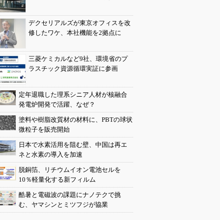
デクセリアルズが東京オフィスを改
修したワケ、本社機能を2拠点に
三菱ケミカルなど9社、環境省のプ
ラスチック資源循環実証に参画
定年退職した理系シニア人材が核融合
発電炉開発で活躍、なぜ？
塗料や樹脂改質材の材料に、PBTの球状
微粒子を販売開始
日本で水素活用を阻む壁、中国は再エ
ネと水素の導入を加速
脱銅箔、リチウムイオン電池セルを
10％軽量化する新フィルム
酷暑と電磁波の課題にナノテクで挑
む、ヤマシンとミツフジが協業