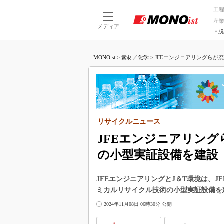
工
産
メディア
脱
つながる技術
AI×技術
MONOist
>
素材／化学
>
JFEエンジニアリングらが廃
つながる工場
AI×設備
つながるサービ
Physical
リサイクルニュース
JFEエンジニアリン
の小型実証設備を建設
JFEエンジニアリングとJ＆T環境は、
ミカルリサイクル技術の小型実証設備を
2024年11月08日 06時30分 公開