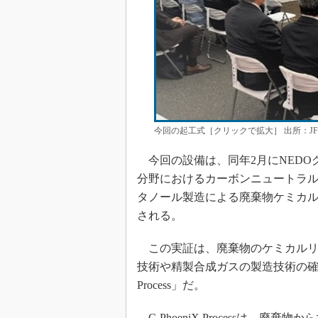
今回の起工式［クリックで拡大］ 出所：J
今回の設備は、同年2月にNEDO
分野におけるカーボンニュートラ
タノール製造による廃棄物ケミカ
される。
この実証は、廃棄物のケミカルリ
技術や精製合成ガスの製造技術の確立
Process」だ。
C-PhoeniX Processは、