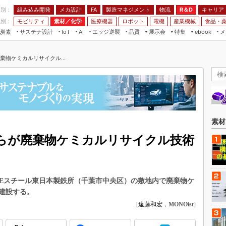
程別：
組み込み開発
メカ設計
製造マネジメント
物流
R＆D
キャリア
FA
業別：
モビリティ
素材／化学
医療機器
ロボット
電機
産業機械
食品・
炭素
サステナ設計
エッジ逆襲
品質
展示会
特集
メ
IoT
AI
ebook
伝承
組み込み開発
CEATEC
読者調査まとめ
編集後記
棄物ケミカルリサイクル...
JIMTOF
保全
メカ設計
つながるクルマ
組込み/エッジ コンピューティング
ス
 AI
製造マネジメント
5G
展＆IoT/5Gソリューション展
VR／AR
FA
IIFES
モビリティ
フィールドサービス
国際ロボット展
素材／化学
FPGA
素材
ジャパンモビリティショー
組み込み画像技術
グらが廃棄物ケミカルリサイクル技術
TECHNO-FRONTIER
組み込みモデリング
人テク展
Windows Embedded
スマート工場EXPO
JFEスチール東日本製鉄所（千葉市中央区）の敷地内で廃棄物ケ
車載ソフト開発
EdgeTech+
建設する。
ISO26262
[
遠藤和宏
，
MONOist
]
日本ものづくりワールド
無償設計ツール
AUTOMOTIVE WORLD