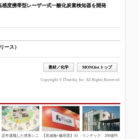
高感度携帯型レーザー式一酸化炭素検知器を開発
リリース）
素材／化学
MONOist トップ
Copyright © ITmedia, Inc. All Rights Reserved.
定年退職した理系シニ
【見城徹×藤田晋】AI
リンテック、200億円