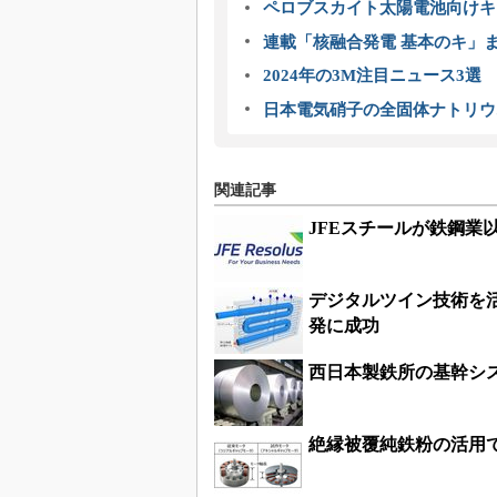
ペロブスカイト太陽電池向けキ
連載「核融合発電 基本のキ」
2024年の3M注目ニュース3
日本電気硝子の全固体ナトリウ
関連記事
JFEスチールが鉄鋼業
デジタルツイン技術を
発に成功
西日本製鉄所の基幹シ
絶縁被覆純鉄粉の活用で