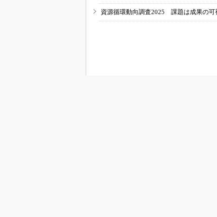
資源循環動向調査2025 課題は成果の
RSSフィード
M
MONOist
組み込み開発
モビリティ
メカ設計