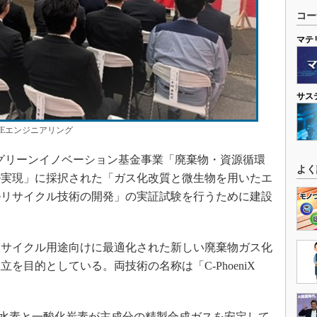
コー
マテ
サス
FEエンジニアリング
グリーンイノベーション基金事業「廃棄物・資源循環
よく
ル実現」に採択された「ガス化改質と微生物を用いたエ
ルリサイクル技術の開発」の実証試験を行うために建設
サイクル用途向けに最適化された新しい廃棄物ガス化
を目的としている。両技術の名称は「C-PhoeniX
廃棄物から水素と一酸化炭素が主成分の精製合成ガスを安定して