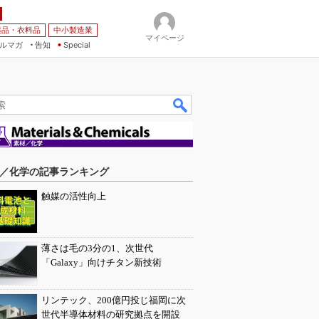
薬品・衣料品
中小製造業
マイページ
ルマガ
告知
Special
／化学の記事ランキング
触媒の活性向上
薄さは毛の3分の1、次世代
「Galaxy」向けチタン新技術
リンテック、200億円投じ福岡に次
世代半導体材料の研究拠点を開設