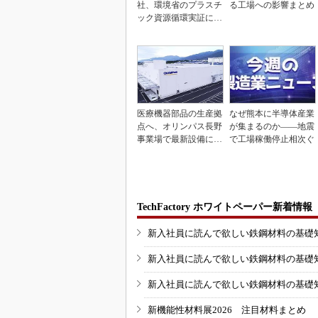
社、環境省のプラスチ
る工場への影響まとめ
ック資源循環実証に参
画
医療機器部品の生産拠
なぜ熊本に半導体産業
点へ、オリンパス長野
が集まるのか――地震
事業場で最新設備に機
で工場稼働停止相次ぐ
能集約
TechFactory ホワイトペーパー新着情報
新入社員に読んで欲しい鉄鋼材料の基礎知識
新入社員に読んで欲しい鉄鋼材料の基礎知識
新入社員に読んで欲しい鉄鋼材料の基礎知識
新機能性材料展2026 注目材料まとめ