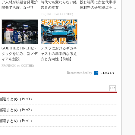
ア人材が核融合発電炉
時代でも変わらない経
投じ福岡に次世代半導
開発で活躍、なぜ？
営者の本質
体材料の研究拠点を開
設
PR(FINCHI on GOETHE)
GOETHEとFINCHIが
テスラにおけるギガキ
タッグを組み、新メデ
ャストの基本的な考え
ィアを創設
方と方向性【前編】
PR(FINCHI on GOETHE)
Recommended by
PR
まとめ（Part3）
まとめ（Part2）
まとめ（Part1）