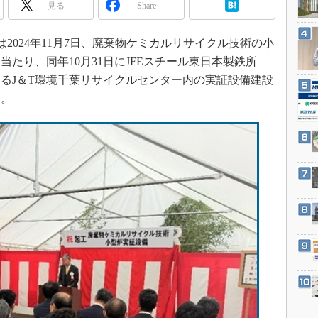
3Dプリンタ
見る
Share
産業オープンネット展
デジタルツインとCAE
は2024年11月7日、廃棄物ケミカルリサイクル技術の小
S＆OP
たり、同年10月31日にJFEスチール東日本製鉄所
インダストリー4.0
るJ＆T環境千葉リサイクルセンター内の実証設備建設
イノベーション
た。
製造業ビッグデータ
メイドインジャパン
植物工場
知財マネジメント
海外生産
グローバル設計・開発
制御セキュリティ
新型コロナへの対応