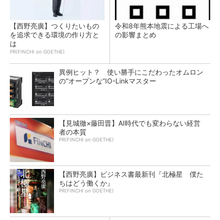
【西野亮廣】つくりたいもの
令和8年熊本地震による工場へ
を追求できる環境の作り方と
の影響まとめ
は
PR(FINCHI on GOETHE)
異例ヒット？ 使い勝手にこだわったオムロン
の“オープンな”IO-Linkマスター
【見城徹×藤田晋】AI時代でも変わらない経営
者の本質
PR(FINCHI on GOETHE)
【西野亮廣】ビジネス書最新刊『北極星 僕た
ちはどう働くか』
PR(FINCHI on GOETHE)