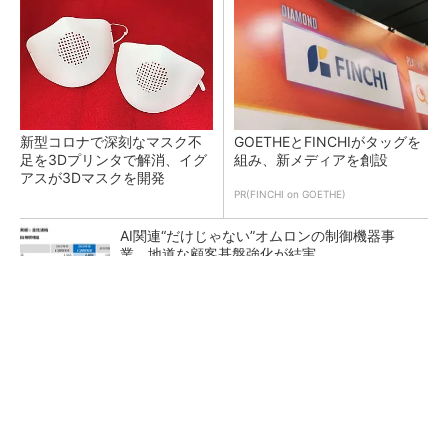
新型コロナで深刻なマスク不
GOETHEとFINCHIがタッグを
足を3Dプリンタで解消、イグ
組み、新メディアを創設
アスが3Dマスクを開発
PR(FINCHI on GOETHE)
AI関連“だけじゃない”オムロンの制御機器事
業、地道な顧客基盤強化が結実
【レベル14】生成AIを味方に、3D CADを使い
こなそう！
「取りあえずボルトで固定」は禁物 締結部設