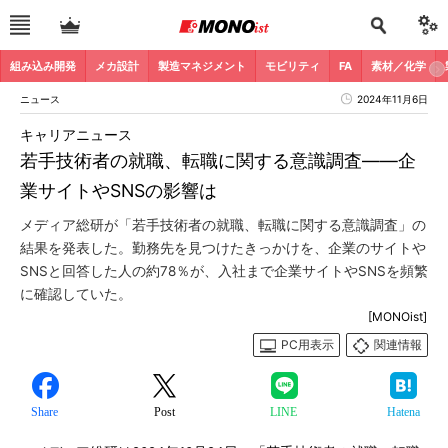
組み込み開発
メカ設計
製造マネジメント
モビリティ
FA
素材／化学
ニュース
2024年11月6日
キャリアニュース
若手技術者の就職、転職に関する意識調査――企
業サイトやSNSの影響は
メディア総研が「若手技術者の就職、転職に関する意識調査」の
結果を発表した。勤務先を見つけたきっかけを、企業のサイトや
SNSと回答した人の約78％が、入社まで企業サイトやSNSを頻繁
に確認していた。
[MONOist]
PC用表示
関連情報
Share
Post
LINE
Hatena