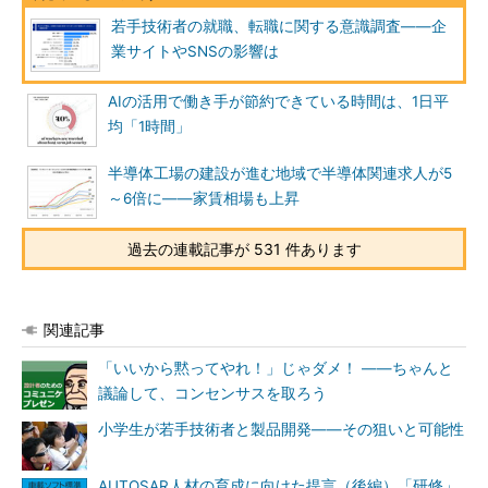
若手技術者の就職、転職に関する意識調査――企
業サイトやSNSの影響は
AIの活用で働き手が節約できている時間は、1日平
均「1時間」
半導体工場の建設が進む地域で半導体関連求人が5
～6倍に――家賃相場も上昇
過去の連載記事が 531 件あります
関連記事
「いいから黙ってやれ！」じゃダメ！ ――ちゃんと
議論して、コンセンサスを取ろう
小学生が若手技術者と製品開発――その狙いと可能性
AUTOSAR人材の育成に向けた提言（後編）「研修」