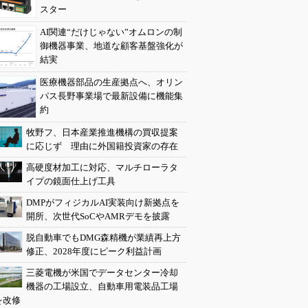
スター
AI関連“だけじゃない”オムロンの制
御機器事業、地道な顧客基盤強化が
結実
医療機器部品の生産拠点へ、オリン
パス長野事業場で最新設備に機能集
約
牧野フ、日本産業推進機構の買収提案
に応じず 理由に外国籍投資家の存在
高硬度材加工に対応、マルチローラタ
イプの鏡面仕上げ工具
DMPがフィジカルAI実装向け新拠点を
開所、次世代SoCやAMRデモを披露
脱自動車でもDMG森精機が業績再上方
修正、2028年度にピーク利益計画
三菱電機が米国でデータセンター冷却
機器の工場設立、自動車用電装品工場
を改修