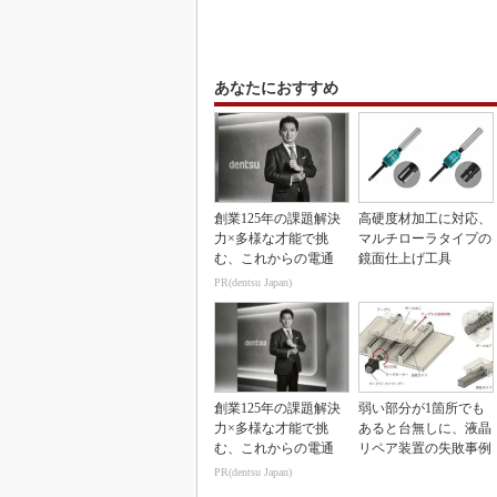
あなたにおすすめ
創業125年の課題解決
高硬度材加工に対応、
力×多様な才能で挑
マルチローラタイプの
む、これからの電通
鏡面仕上げ工具
PR(dentsu Japan)
創業125年の課題解決
弱い部分が1箇所でも
力×多様な才能で挑
あると台無しに、液晶
む、これからの電通
リペア装置の失敗事例
PR(dentsu Japan)