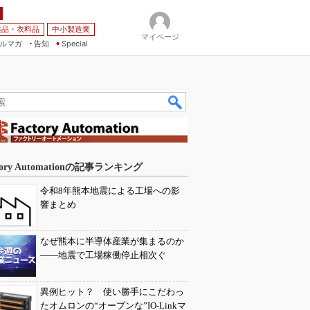
薬品・衣料品
中小製造業
マイページ
ルマガ
告知
Special
tory Automationの記事ランキング
令和8年熊本地震による工場への影
響まとめ
なぜ熊本に半導体産業が集まるのか
――地震で工場稼働停止相次ぐ
異例ヒット？ 使い勝手にこだわっ
たオムロンの“オープンな”IO-Linkマ