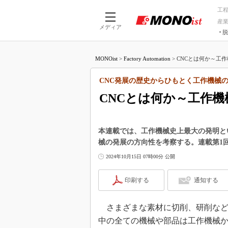
工
産
メディア
脱
つながる技術
AI×技術
MONOist
>
Factory Automation
>
CNCとは何か～工作
つながる工場
AI×設備
つながるサービ
Physical
CNC発展の歴史からひもとく工作機械の
CNCとは何か～工作
本連載では、工作機械史上最大の発明と
械の発展の方向性を考察する。連載第1
2024年10月15日 07時00分 公開
印刷する
通知する
さまざまな素材に切削、研削など
中の全ての機械や部品は工作機械