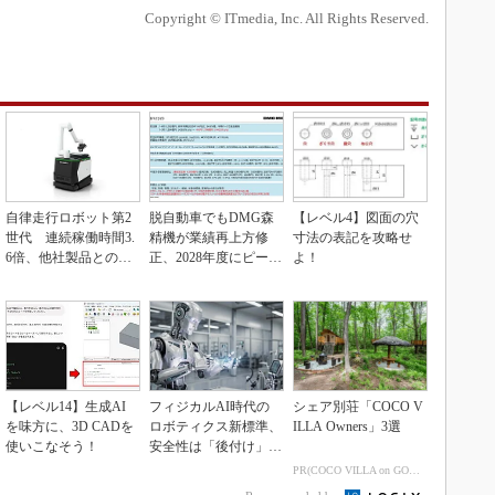
Copyright © ITmedia, Inc. All Rights Reserved.
自律走行ロボット第2
脱自動車でもDMG森
【レベル4】図面の穴
世代 連続稼働時間3.
精機が業績再上方修
寸法の表記を攻略せ
6倍、他社製品との連
正、2028年度にピーク
よ！
携も可能
利益計画
【レベル14】生成AI
フィジカルAI時代の
シェア別荘「COCO V
を味方に、3D CADを
ロボティクス新標準、
ILLA Owners」3選
使いこなそう！
安全性は「後付け」で
なく「設計の核心」
PR(COCO VILLA on GOETHE)