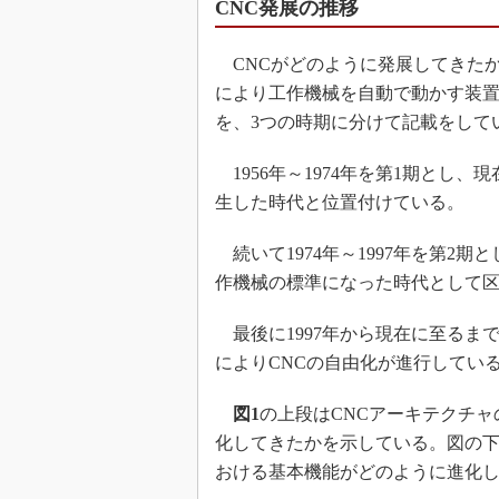
CNC発展の推移
CNCがどのように発展してきたか
により工作機械を自動で動かす装置
を、3つの時期に分けて記載をして
1956年～1974年を第1期とし、
生した時代と位置付けている。
続いて1974年～1997年を第2期
作機械の標準になった時代として
最後に1997年から現在に至るまで
によりCNCの自由化が進行してい
図1
の上段はCNCアーキテクチャ
化してきたかを示している。図の下
おける基本機能がどのように進化