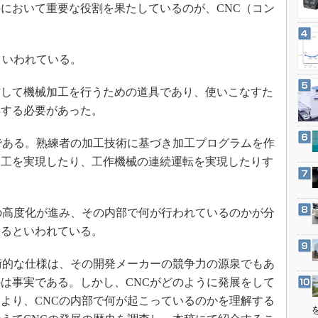
3Dプリンタ
において重要な役割を果たしているのが、CNC（コン
産業オープンネット展
デジタルツインとCAE
S＆OP
といわれている。
インダストリー4.0
して機械加工を行うための道具であり、使いこなすた
イノベーション
得する必要があった。
製造業ビッグデータ
メイドインジャパン
である。熟練者の加工技術に基づき加工プログラムを作
植物工場
加工を実現したり、工作機械の連続運転を実現したりす
知財マネジメント
海外生産
の高度化が進み、その内部で何が行われているのかが分
グローバル設計・開発
いるといわれている。
制御セキュリティ
術的な仕様は、その開発メーカーの競争力の源泉でもあ
新型コロナへの対応
は事実である。しかし、CNCがどのように発展をして
より、CNCの内部で何が起こっているのかを理解する