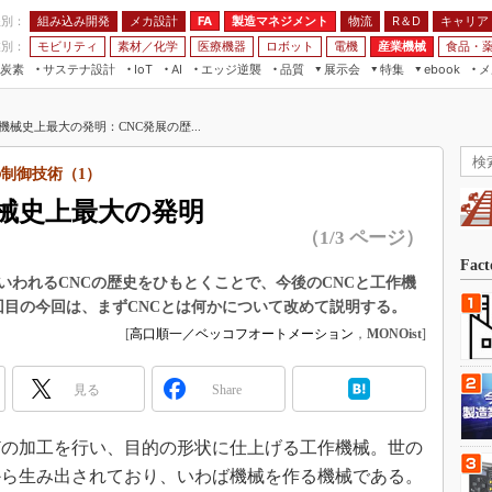
程別：
組み込み開発
メカ設計
製造マネジメント
物流
R＆D
キャリア
FA
業別：
モビリティ
素材／化学
医療機器
ロボット
電機
産業機械
食品・
炭素
サステナ設計
エッジ逆襲
品質
展示会
特集
メ
IoT
AI
ebook
伝承
組み込み開発
CEATEC
読者調査まとめ
編集後記
機械史上最大の発明：CNC発展の歴...
JIMTOF
保全
メカ設計
つながるクルマ
組込み/エッジ コンピューティング
ス
 AI
製造マネジメント
5G
制御技術（1）
展＆IoT/5Gソリューション展
VR／AR
FA
機械史上最大の発明
IIFES
モビリティ
フィールドサービス
（1/3 ページ）
国際ロボット展
素材／化学
FPGA
Fac
ジャパンモビリティショー
いわれるCNCの歴史をひもとくことで、今後のCNCと工作機
組み込み画像技術
回目の今回は、まずCNCとは何かについて改めて説明する。
TECHNO-FRONTIER
組み込みモデリング
[
高口順一／ベッコフオートメーション
，
MONOist
]
人テク展
Windows Embedded
スマート工場EXPO
見る
Share
車載ソフト開発
EdgeTech+
ISO26262
の加工を行い、目的の形状に仕上げる工作機械。世の
日本ものづくりワールド
無償設計ツール
から生み出されており、いわば機械を作る機械である。
AUTOMOTIVE WORLD