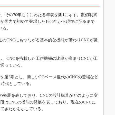
、その70年近くにわたる年表を
図1
に示す。数値制御
が国内で初めて登場した1956年から現在に至るまで
いる。
現在のCNCにもつながる基本的な機能が備わりCNCが誕
とし、CNCを搭載した工作機械の比率が高まりCNCが工
区切っている。
を第3期とし、新しいPCベース世代のCNCの登場など
る時代としている。
の発展を表しており、CNCの設計構造がどのように変
段はCNCの機能の発展を表しており、現在のCNCに
してきたかを示している。