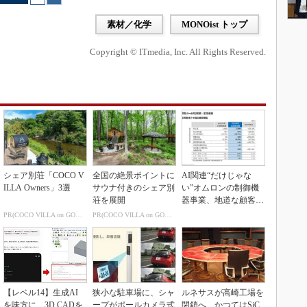
素材／化学
MONOist トップ
Copyright © ITmedia, Inc. All Rights Reserved.
シェア別荘「COCO V
全国の絶景ポイントに
AI関連“だけじゃな
ILLA Owners」3選
サウナ付きのシェア別
い”オムロンの制御機
荘を展開
器事業、地道な顧客基
盤強化が結実
PR(COCO VILLA on GOETHE)
PR(COCO VILLA on GOETHE)
【レベル14】生成AI
狭小な駐車場に、シャ
ルネサスが高崎工場を
を味方に、3D CADを
ープがポールカメラ式
閉鎖へ、かつてはSiC