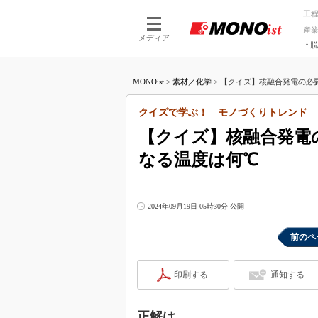
工
産
メディア
脱
つながる技術
AI×技術
MONOist
>
素材／化学
>
【クイズ】核融合発電の必要
つながる工場
AI×設備
つながるサービ
Physical
クイズで学ぶ！ モノづくりトレンド
【クイズ】核融合発電
なる温度は何℃
2024年09月19日 05時30分 公開
前のペ
印刷する
通知する
正解は……