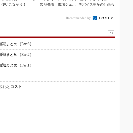
使いこなそう！
製品発表 市場シェア
デバイス生産の計画も
10％目指す
Recommended by
PR
まとめ（Part3）
まとめ（Part2）
まとめ（Part1）
可視化とコスト