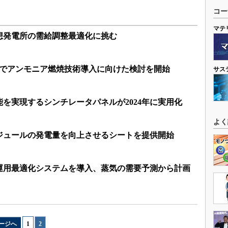
コー
マテ
想発電所の需給調整最適化に挑む
所でアンモニア燃焼技術導入に向けた検討を開始
サス
を実現するシンチレータパネルが2024年に実用化
よく
ジュールの発電量を向上させるシートを提供開始
運用最適化システムを導入、蒸気の需要予測から計画
ージへ
1
|
2