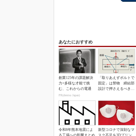
あなたにおすすめ
創業125年の課題解決
「取りあえずボルトで
力×多様な才能で挑
固定」は禁物 締結部
む、これからの電通
設計で押さえるべき基
本
PR(dentsu Japan)
令和8年熊本地震によ
新型コロナで深刻なマ
る工場への影響まとめ
スク不足を3Dプリン