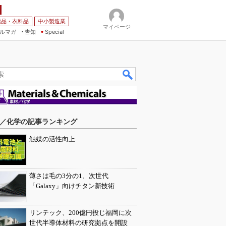
薬品・衣料品
中小製造業
マイページ
ルマガ
告知
Special
／化学の記事ランキング
触媒の活性向上
薄さは毛の3分の1、次世代
「Galaxy」向けチタン新技術
リンテック、200億円投じ福岡に次
世代半導体材料の研究拠点を開設