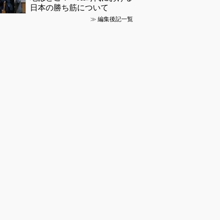
日本の勝ち筋について
≫
編集後記一覧