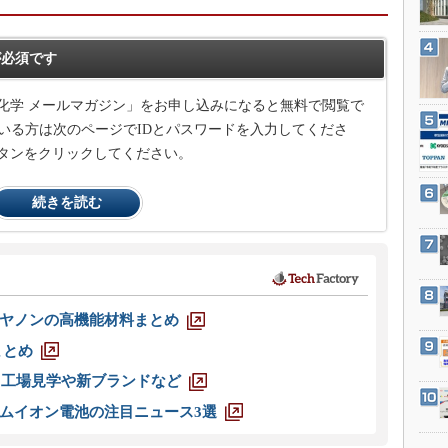
3Dプリンタ
産業オープンネット展
デジタルツインとCAE
必須です
S＆OP
インダストリー4.0
化学 メールマガジン」をお申し込みになると無料で閲覧で
いる方は次のページでIDとパスワードを入力してくださ
イノベーション
タンをクリックしてください。
製造業ビッグデータ
メイドインジャパン
続きを読む
植物工場
知財マネジメント
海外生産
グローバル設計・開発
ヤノンの高機能材料まとめ
制御セキュリティ
まとめ
新型コロナへの対応
選 工場見学や新ブランドなど
ムイオン電池の注目ニュース3選