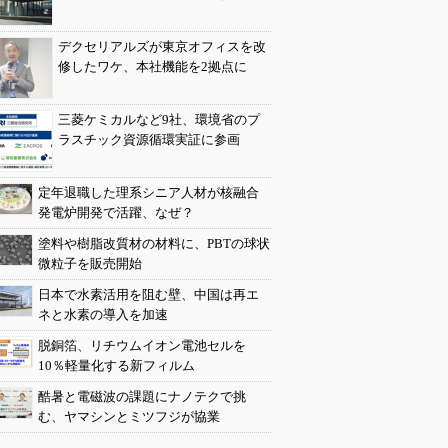
デクセリアルズが東京オフィスを改
修したワケ、本社機能を2拠点に
三菱ケミカルなど9社、環境省のプ
ラスチック資源循環実証に参画
定年退職した理系シニア人材が核融合
発電炉開発で活躍、なぜ？
塗料や樹脂改質材の材料に、PBTの球状
微粒子を販売開始
日本で水素活用を阻む壁、中国は再エ
ネと水素の導入を加速
脱銅箔、リチウムイオン電池セルを
10％軽量化する新フィルム
酷暑と電磁波の課題にナノテクで挑
む、ヤマシンとミツフジが協業