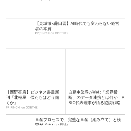
【見城徹×藤田晋】AI時代でも変わらない経営
者の本質
PR(FINCHI on GOETHE)
【西野亮廣】ビジネス書最新
自動車業界が挑む「業界横
刊『北極星 僕たちはどう働
断」のデータ連携とは何か A
くか』
BtC代表理事が語る協調戦略
PR(FINCHI on GOETHE)
量産プロセスで、完璧な量産（組み立て）と検
査ができない理由