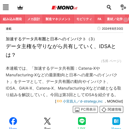
組み込み開発
メカ設計
製造マネジメント
モビリティ
FA
素材／化学
連載
2024年8月30日
加速するデータ共有圏と日本へのインパクト（3）
データ主権を守りながら共有していく、IDSAと
は？
（5/6 ページ）
本連載では、「加速するデータ共有圏：Catena-Xや
Manufacturing-Xなどの最新動向と日本への産業へのインパク
ト」をテーマとして、データ共有圏の動向やインパクト、
IDSA、GAIA-X、Catena-X、Manufacturing-Xなどの鍵となる取
り組みを解説していく。今回は第3回としてIDSAを紹介する。
[
小宮昌人／d-strategy,inc
，MONOist]
PC用表示
関連情報
Share
Post
LINE
Hatena