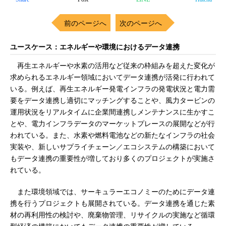
前のページへ
次のページへ
ユースケース：エネルギーや環境におけるデータ連携
再生エネルギーや水素の活用など従来の枠組みを超えた変化が
求められるエネルギー領域においてデータ連携が活発に行われて
いる。例えば、再生エネルギー発電インフラの発電状況と電力需
要をデータ連携し適切にマッチングすることや、風力タービンの
運用状況をリアルタイムに企業間連携しメンテナンスに生かすこ
とや、電力インフラデータのマーケットプレースの展開などが行
われている。また、水素や燃料電池などの新たなインフラの社会
実装や、新しいサプライチェーン／エコシステムの構築において
もデータ連携の重要性が増しており多くのプロジェクトが実施さ
れている。
また環境領域では、サーキュラーエコノミーのためにデータ連
携を行うプロジェクトも展開されている。データ連携を通じた素
材の再利用性の検討や、廃棄物管理、リサイクルの実施など循環