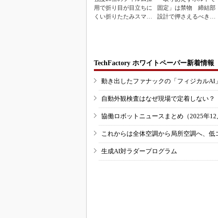
用で折り目が目立ちに
固定」は禁物 締結部
くい折りたたみスマホ
設計で押さえるべき基
の新技術
本
TechFactory ホワイトペーパー新着情報
動き出したファナックの「フィジカルAI
自動外観検査はなぜ現場で定着しない？
協働ロボットニュースまとめ（2025年12月
これからは全体空調から局所空調へ、低
生成AI対ラダープログラム