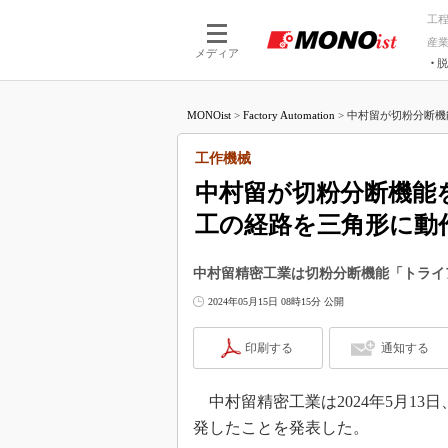
工
産
メディア
脱
つながる技術
AI×技術
MONOist
>
Factory Automation
>
中村留が切粉分断機
つながる工場
AI×設備
つながるサービ
Physical
工作機械
中村留が切粉分断機能
工の経路を三角形に動
中村留精密工業は切粉分断機能「トライ
2024年05月15日 08時15分 公開
印刷する
通知する
中村留精密工業は2024年5月1
発したことを発表した。