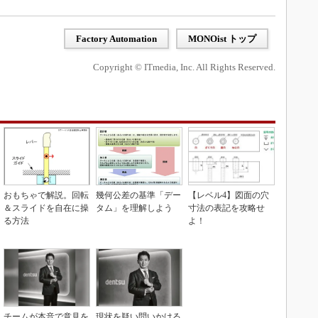
Factory Automation
MONOist トップ
Copyright © ITmedia, Inc. All Rights Reserved.
おもちゃで解説。回転
幾何公差の基準「デー
【レベル4】図面の穴
＆スライドを自在に操
タム」を理解しよう
寸法の表記を攻略せ
る方法
よ！
チームが本音で意見を
現状を疑い問いかける