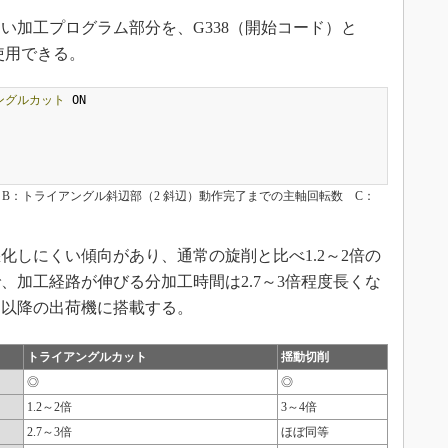
加工プログラム部分を、G338（開始コード）と
使用できる。
ングルカット
 ON

B：トライアングル斜辺部（2 斜辺）動作完了までの主軸回転数 C：
しにくい傾向があり、通常の旋削と比べ1.2～2倍の
、加工経路が伸びる分加工時間は2.7～3倍程度長くな
1日以降の出荷機に搭載する。
トライアングルカット
揺動切削
◎
◎
1.2～2倍
3～4倍
2.7～3倍
ほぼ同等