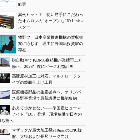
結実
異例ヒット？ 使い勝手にこだわっ
たオムロンの“オープンな”IO-Linkマ
スター
牧野フ、日本産業推進機構の買収提
案に応じず 理由に外国籍投資家の
存在
脱自動車でもDMG森精機が業績再上方
修正、2028年度にピーク利益計画
高硬度材加工に対応、マルチローラタ
イプの鏡面仕上げ工具
医療機器部品の生産拠点へ、オリンパ
ス長野事業場で最新設備に機能集約
あえて歩かせない――準国産ヒューマ
ノイド「D1」登場、現場稼働で日本の
勝ち筋へ
マザックが最大加工径910mmのCNC旋
盤、大径および長尺ワーク向け