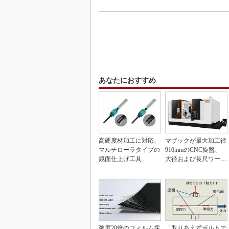
あなたにおすすめ
高硬度材加工に対応、
マザックが最大加工径
マルチローラタイプの
910mmのCNC旋盤、
鏡面仕上げ工具
大径および長尺ワーク
向け
強度20倍のフィルム採
「取りあえずボルトで