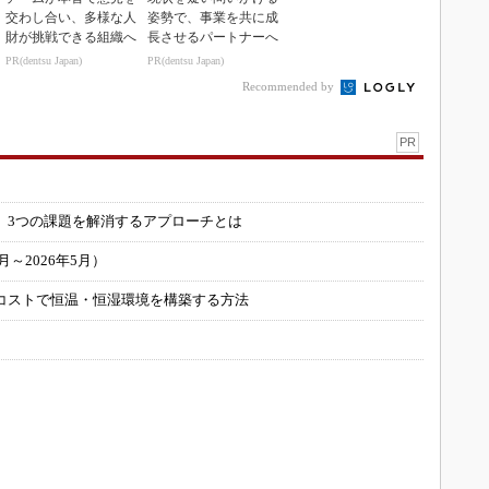
交わし合い、多様な人
姿勢で、事業を共に成
財が挑戦できる組織へ
長させるパートナーへ
PR(dentsu Japan)
PR(dentsu Japan)
Recommended by
PR
」
 3つの課題を解消するアプローチとは
～2026年5月）
コストで恒温・恒湿環境を構築する方法