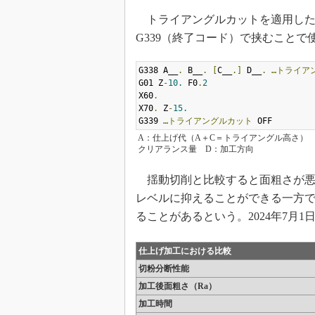
トライアングルカットを適用したい
G339（終了コード）で挟むことで
G338 A__
.
 B__
.
[
C__
.]
 D__
.
…トライア
G01 Z
-
10.
 F0
.
2
X60
.
X70
.
 Z
-
15.
G339 
…トライアングルカット
 OFF
A：仕上げ代（A＋C＝トライアングル高さ） 
クリアランス量 D：加工方向
揺動切削と比較すると面粗さが悪化
レベルに抑えることができる一方で
ることがあるという。2024年7月
仕上げ加工における比較
切粉分断性能
加工後面粗さ（Ra）
加工時間