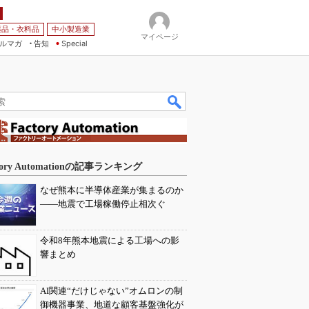
薬品・衣料品
中小製造業
マイページ
ルマガ
告知
Special
tory Automationの記事ランキング
なぜ熊本に半導体産業が集まるのか
――地震で工場稼働停止相次ぐ
令和8年熊本地震による工場への影
響まとめ
AI関連“だけじゃない”オムロンの制
御機器事業、地道な顧客基盤強化が