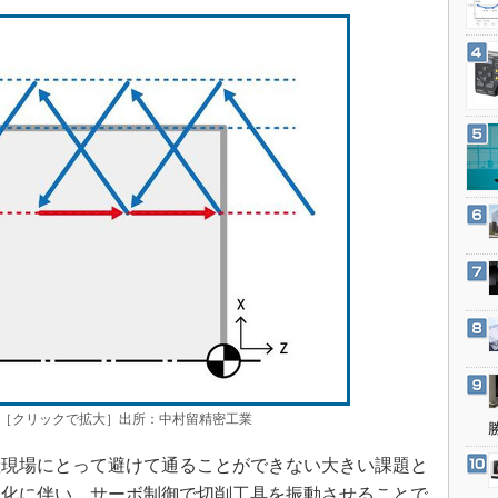
3Dプリンタ
産業オープンネット展
デジタルツインとCAE
S＆OP
インダストリー4.0
イノベーション
製造業ビッグデータ
メイドインジャパン
植物工場
知財マネジメント
海外生産
グローバル設計・開発
制御セキュリティ
［クリックで拡大］出所：中村留精密工業
新型コロナへの対応
現場にとって避けて通ることができない大きい課題と
進化に伴い、サーボ制御で切削工具を振動させることで