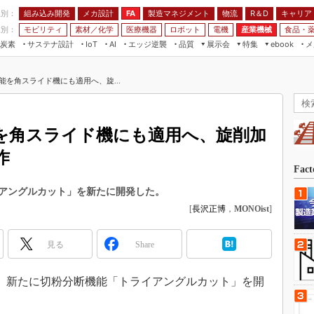
程別：
組み込み開発
メカ設計
製造マネジメント
物流
R＆D
キャリア
FA
業別：
モビリティ
素材／化学
医療機器
ロボット
電機
産業機械
食品・
炭素
サステナ設計
エッジ逆襲
品質
展示会
特集
メ
IoT
AI
ebook
伝承
組み込み開発
CEATEC
読者調査まとめ
編集後記
能を角スライド機にも適用へ、旋...
JIMTOF
保全
メカ設計
つながるクルマ
組込み/エッジ コンピューティング
ス
 AI
製造マネジメント
5G
展＆IoT/5Gソリューション展
VR／AR
FA
を角スライド機にも適用へ、旋削加
IIFES
モビリティ
フィールドサービス
作
国際ロボット展
素材／化学
FPGA
Fac
ジャパンモビリティショー
組み込み画像技術
アングルカット」を新たに開発した。
TECHNO-FRONTIER
[
長沢正博
，
MONOist
]
組み込みモデリング
人テク展
Windows Embedded
スマート工場EXPO
見る
Share
車載ソフト開発
EdgeTech+
ISO26262
3日、新たに切粉分断機能「トライアングルカット」を開
日本ものづくりワールド
無償設計ツール
AUTOMOTIVE WORLD