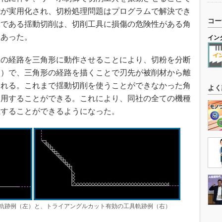
能が実用化され、切粉処理問題はプログラムで解決でき
コー
速である揺動切削は、切削工具に損傷の危険性がある角
にあった。
イン
の経路を三角形に動作させることにより、切粉を分断
ン）で、三角形の経路を描くことで刃先が被削材から離
される。これまで揺動切削を使うことができなかった角
よく
適用することができる。これにより、同社の全ての機種
載することができるようになった。
軌跡例（左）と、トライアングルカット有効の工具軌跡例（右）