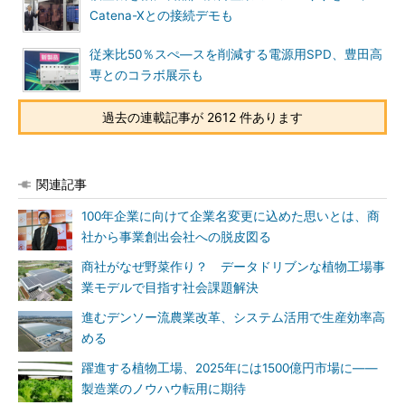
Catena-Xとの接続デモも
従来比50％スぺ―スを削減する電源用SPD、豊田高
専とのコラボ展示も
過去の連載記事が 2612 件あります
関連記事
100年企業に向けて企業名変更に込めた思いとは、商
社から事業創出会社への脱皮図る
商社がなぜ野菜作り？ データドリブンな植物工場事
業モデルで目指す社会課題解決
進むデンソー流農業改革、システム活用で生産効率高
める
躍進する植物工場、2025年には1500億円市場に――
製造業のノウハウ転用に期待