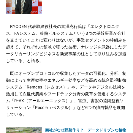
RYODEN 代表取締役社長の富澤克行氏は「エレクトロニク
ス、FAシステム、冷熱ビルシステムという3つの基幹事業が会社
を支えていくことに変わりはないが、事業セグメントの枠組みを
超えて、それぞれの領域で培った技術、ナレッジを武器にしたデ
ータリカーリングビジネスを新規事業の柱として取り組みを加速
している」と語る。
既にオープンプロトコルで収集したデータの可視化、分析、制
御によって生産効率やエネルギー効率などを高める統合監視制御
システム「Remces（レムセス）」や、データやデジタル技術を
活用して次世代農業やフードテック分野の変革を促進するシステ
ム「R-AX（アールエーエックス）」、害虫、害獣の遠隔監視ソ
リューション「Pescle（ぺスクル）」など6つの独自製品を展開
している。
商社がなぜ野菜作り？ データドリブンな植物