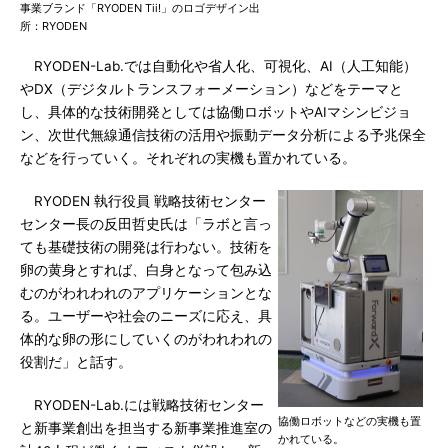
事業ブランド「RYODEN Tii!」のロゴデザイン出
所：RYODEN
RYODEN-Lab.では自動化や省人化、可視化、AI（人工知能）
やDX（デジタルトランスフォーメーション）などをテーマと
し、具体的な技術開発としては協働ロボットやAIマシンビジョ
ン、次世代無線通信技術の活用や振動データ分析による予兆保全
などを行っていく。それぞれの実機も置かれている。
RYODEN 執行役員 戦略技術センター
センター長の反田哲史氏は「ラボと言っ
ても基礎技術の開発は行わない。技術を
卵の黄身とすれば、白身となって包み込
むのがわれわれのアプリケーションとな
る。ユーザーや社会のニーズに応え、具
体的な卵の形にしていくのがわれわれの
役割だ」と話す。
RYODEN-Lab.には戦略技術センター
協働ロボットなどの実機も置
と新事業創出を担当する新事業推進室の
かれている。