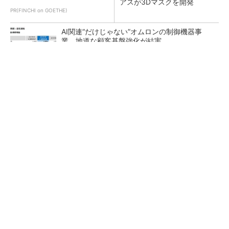
アスが3Dマスクを開発
PR(FINCHI on GOETHE)
AI関連“だけじゃない”オムロンの制御機器事
業、地道な顧客基盤強化が結実
【レベル14】生成AIを味方に、3D CADを使い
こなそう！
「取りあえずボルトで固定」は禁物 締結部設
計で押さえるべき基本