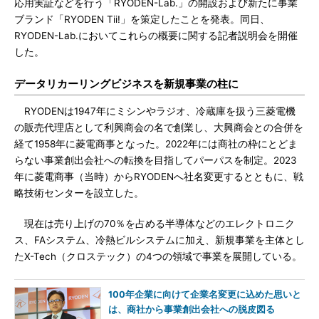
応用実証などを行う「RYODEN-Lab.」の開設および新たに事業
ブランド「RYODEN Tii!」を策定したことを発表。同日、
RYODEN-Lab.においてこれらの概要に関する記者説明会を開催
した。
データリカーリングビジネスを新規事業の柱に
RYODENは1947年にミシンやラジオ、冷蔵庫を扱う三菱電機
の販売代理店として利興商会の名で創業し、大興商会との合併を
経て1958年に菱電商事となった。2022年には商社の枠にとどま
らない事業創出会社への転換を目指してパーパスを制定。2023
年に菱電商事（当時）からRYODENへ社名変更するとともに、戦
略技術センターを設立した。
現在は売り上げの70％を占める半導体などのエレクトロニク
ス、FAシステム、冷熱ビルシステムに加え、新規事業を主体とし
たX-Tech（クロステック）の4つの領域で事業を展開している。
100年企業に向けて企業名変更に込めた思いと
は、商社から事業創出会社への脱皮図る