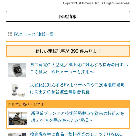
Copyright © ITmedia, Inc. All Rights Reserved.
関連情報
FAニュース 連載一覧
新しい連載記事が 399 件あります
風力発電の大型化／洋上化に対応する長寿命円すい
ころ軸受、欧州メーカーも採用へ
太径化に対応するEV用ハーネスや二次電池市場向
け高出力の超音波金属接合装置
新事業ブランドと技術開発拠点で従来の枠組みを
超えた“その手があったか”発見へ
検査機を軸に食品／飲料産業のモノづくりをDX、