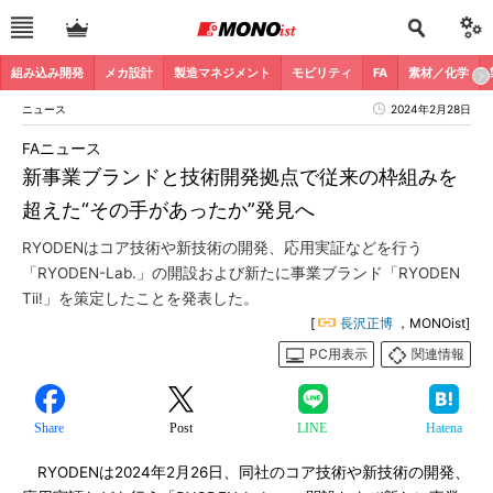
組み込み開発
メカ設計
製造マネジメント
モビリティ
FA
素材／化学
ニュース
2024年2月28日
FAニュース
新事業ブランドと技術開発拠点で従来の枠組みを
超えた“その手があったか”発見へ
RYODENはコア技術や新技術の開発、応用実証などを行う
「RYODEN-Lab.」の開設および新たに事業ブランド「RYODEN
Tii!」を策定したことを発表した。
[
長沢正博
，MONOist]
PC用表示
関連情報
Share
Post
LINE
Hatena
RYODENは2024年2月26日、同社のコア技術や新技術の開発、