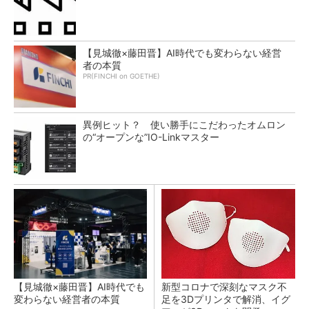
【見城徹×藤田晋】AI時代でも変わらない経営
者の本質
PR(FINCHI on GOETHE)
異例ヒット？ 使い勝手にこだわったオムロン
の“オープンな”IO-Linkマスター
【見城徹×藤田晋】AI時代でも
新型コロナで深刻なマスク不
変わらない経営者の本質
足を3Dプリンタで解消、イグ