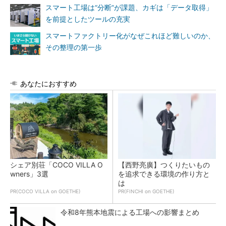
スマート工場は“分断”が課題、カギは「データ取得」
を前提としたツールの充実
スマートファクトリー化がなぜこれほど難しいのか、
その整理の第一歩
あなたにおすすめ
シェア別荘「COCO VILLA O
【西野亮廣】つくりたいもの
wners」3選
を追求できる環境の作り方と
は
PR(COCO VILLA on GOETHE)
PR(FINCHI on GOETHE)
令和8年熊本地震による工場への影響まとめ