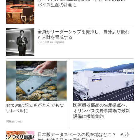
バイス生産の計画も
全員がリーダーシップを発揮し、自分より優れ
た人財を育成する
PR(dentsu Japan)
arrowsの頑丈さがとんでもな
医療機器部品の生産拠点へ、
いレベルに
オリンパス長野事業場で最新
設備に機能集約
PR(arrows)
日本版データスペースの現在地はどこ？ AI時
代における日本の勝ち筋について