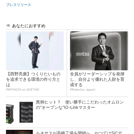
プレスリリース
あなたにおすすめ
【西野亮廣】つくりたいもの
全員がリーダーシップを発揮
を追求できる環境の作り方と
し、自分より優れた人財を育
は
成する
PR(FINCHI on GOETHE)
PR(dentsu Japan)
異例ヒット？ 使い勝手にこだわったオムロン
の“オープンな”IO-Linkマスター
ルネサスが高崎工場を閉鎖へ、かつてはSiCデ