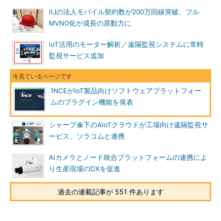
IIJの法人モバイル契約数が200万回線突破、フル
MVNO化が成長の原動力に
IoT活用のモーター解析／遠隔監視システムに常時
監視サービス追加
1NCEがIoT製品向けソフトウェアプラットフォー
ムのプラグイン機能を発表
シャープ傘下のAIoTクラウドが工場向け遠隔監視サ
ービス、ソラコムと連携
AIカメラとノード統合プラットフォームの連携によ
り生産現場のDXを促進
過去の連載記事が 551 件あります