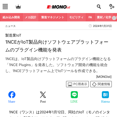
組み込み開発
メカ設計
製造マネジメント
モビリティ
FA
素材／化学
ニュース
2024年1月31日
製造業IoT
1NCEがIoT製品向けソフトウェアプラットフォー
ムのプラグイン機能を発表
1NCEは、IoT製品向けプラットフォームのプラグイン機能となる
「1NCE Plugins」を発表した。ソフトウェア開発の機能を統合
し、1NCEプラットフォーム上でIoTツールを作成できる。
[MONOist]
PC用表示
関連情報
Share
Post
LINE
Hatena
1NCE（ワンス）は2024年1月12日、同社のIoT（モノのインタ