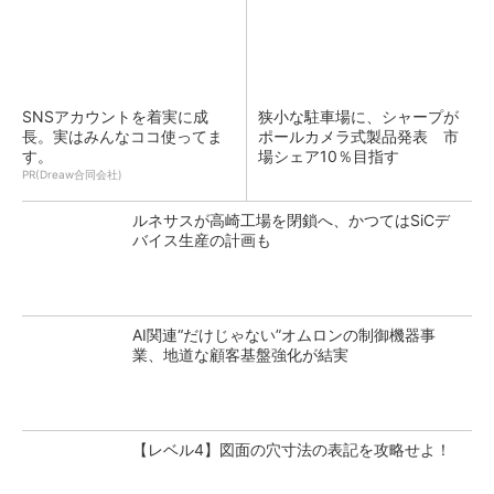
SNSアカウントを着実に成
狭小な駐車場に、シャープが
長。実はみんなココ使ってま
ポールカメラ式製品発表 市
す。
場シェア10％目指す
PR(Dreaw合同会社)
ルネサスが高崎工場を閉鎖へ、かつてはSiCデ
バイス生産の計画も
AI関連“だけじゃない”オムロンの制御機器事
業、地道な顧客基盤強化が結実
【レベル4】図面の穴寸法の表記を攻略せよ！