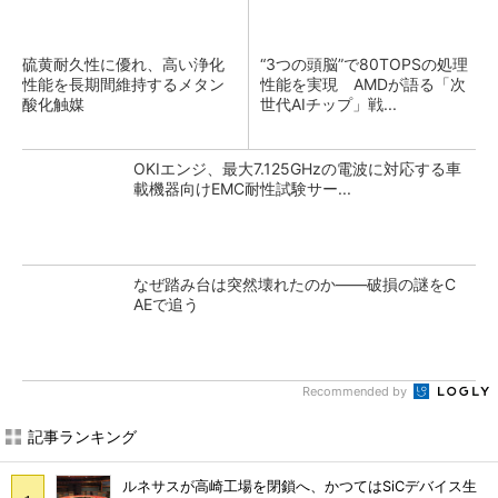
硫黄耐久性に優れ、高い浄化
“3つの頭脳”で80TOPSの処理
性能を長期間維持するメタン
性能を実現 AMDが語る「次
酸化触媒
世代AIチップ」戦...
OKIエンジ、最大7.125GHzの電波に対応する車
載機器向けEMC耐性試験サー...
なぜ踏み台は突然壊れたのか――破損の謎をC
AEで追う
Recommended by
記事ランキング
ルネサスが高崎工場を閉鎖へ、かつてはSiCデバイス生