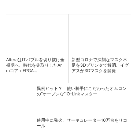
AlteraはITバブルを切り抜け全
新型コロナで深刻なマスク不
盛期へ、時代を先取りしたAr
足を3Dプリンタで解消、イグ
mコア＋FPGA...
アスが3Dマスクを開発
異例ヒット？ 使い勝手にこだわったオムロン
の“オープンな”IO-Linkマスター
使用中に発火、サーキュレーター10万台をリコ
ール