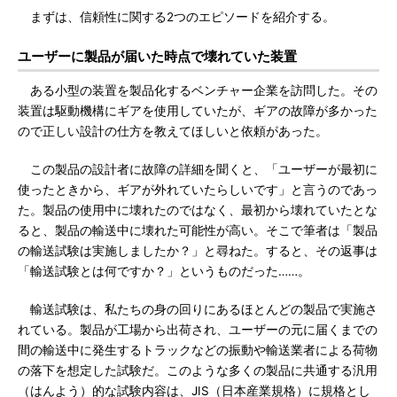
まずは、信頼性に関する2つのエピソードを紹介する。
ユーザーに製品が届いた時点で壊れていた装置
ある小型の装置を製品化するベンチャー企業を訪問した。その
装置は駆動機構にギアを使用していたが、ギアの故障が多かった
ので正しい設計の仕方を教えてほしいと依頼があった。
この製品の設計者に故障の詳細を聞くと、「ユーザーが最初に
使ったときから、ギアが外れていたらしいです」と言うのであっ
た。製品の使用中に壊れたのではなく、最初から壊れていたとな
ると、製品の輸送中に壊れた可能性が高い。そこで筆者は「製品
の輸送試験は実施しましたか？」と尋ねた。すると、その返事は
「輸送試験とは何ですか？」というものだった……。
輸送試験は、私たちの身の回りにあるほとんどの製品で実施さ
れている。製品が工場から出荷され、ユーザーの元に届くまでの
間の輸送中に発生するトラックなどの振動や輸送業者による荷物
の落下を想定した試験だ。このような多くの製品に共通する汎用
（はんよう）的な試験内容は、JIS（日本産業規格）に規格とし