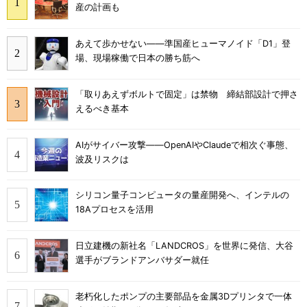
産の計画も
あえて歩かせない――準国産ヒューマノイド「D1」登
場、現場稼働で日本の勝ち筋へ
「取りあえずボルトで固定」は禁物 締結部設計で押さ
えるべき基本
AIがサイバー攻撃――OpenAIやClaudeで相次ぐ事態、
波及リスクは
シリコン量子コンピュータの量産開発へ、インテルの
18Aプロセスを活用
日立建機の新社名「LANDCROS」を世界に発信、大谷
選手がブランドアンバサダー就任
老朽化したポンプの主要部品を金属3Dプリンタで一体