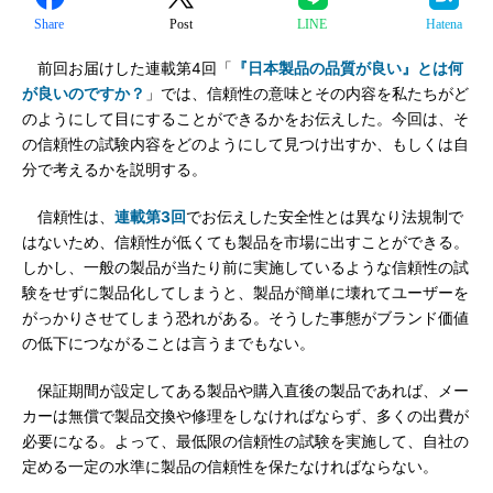
Share
Post
LINE
Hatena
前回お届けした連載第4回「
『日本製品の品質が良い』とは何
が良いのですか？
」では、信頼性の意味とその内容を私たちがど
のようにして目にすることができるかをお伝えした。今回は、そ
の信頼性の試験内容をどのようにして見つけ出すか、もしくは自
分で考えるかを説明する。
信頼性は、
連載第3回
でお伝えした安全性とは異なり法規制で
はないため、信頼性が低くても製品を市場に出すことができる。
しかし、一般の製品が当たり前に実施しているような信頼性の試
験をせずに製品化してしまうと、製品が簡単に壊れてユーザーを
がっかりさせてしまう恐れがある。そうした事態がブランド価値
の低下につながることは言うまでもない。
保証期間が設定してある製品や購入直後の製品であれば、メー
カーは無償で製品交換や修理をしなければならず、多くの出費が
必要になる。よって、最低限の信頼性の試験を実施して、自社の
定める一定の水準に製品の信頼性を保たなければならない。