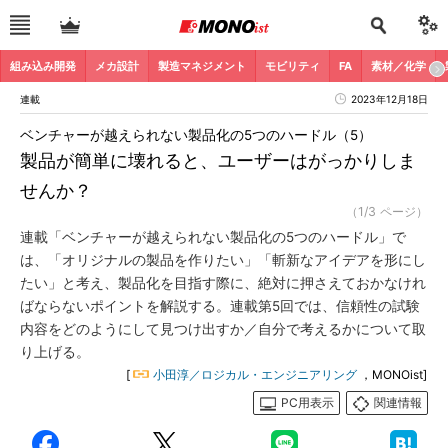
組み込み開発
メカ設計
製造マネジメント
モビリティ
FA
素材／化学
連載
2023年12月18日
ベンチャーが越えられない製品化の5つのハードル（5）
製品が簡単に壊れると、ユーザーはがっかりしま
せんか？
（1/3 ページ）
連載「ベンチャーが越えられない製品化の5つのハードル」で
は、「オリジナルの製品を作りたい」「斬新なアイデアを形にし
たい」と考え、製品化を目指す際に、絶対に押さえておかなけれ
ばならないポイントを解説する。連載第5回では、信頼性の試験
内容をどのようにして見つけ出すか／自分で考えるかについて取
り上げる。
[
小田淳／ロジカル・エンジニアリング
，MONOist]
PC用表示
関連情報