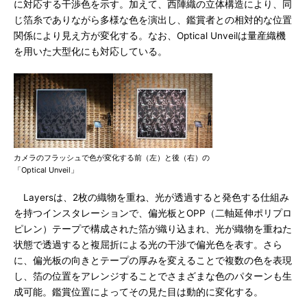
に対応する干渉色を示す。加えて、西陣織の立体構造により、同
じ箔糸でありながら多様な色を演出し、鑑賞者との相対的な位置
関係により見え方が変化する。なお、Optical Unveilは量産織機
を用いた大型化にも対応している。
カメラのフラッシュで色が変化する前（左）と後（右）の
「Optical Unveil」
Layersは、2枚の織物を重ね、光が透過すると発色する仕組み
を持つインスタレーションで、偏光板とOPP（二軸延伸ポリプロ
ピレン）テープで構成された箔が織り込まれ、光が織物を重ねた
状態で透過すると複屈折による光の干渉で偏光色を表す。さら
に、偏光板の向きとテープの厚みを変えることで複数の色を表現
し、箔の位置をアレンジすることでさまざまな色のパターンも生
成可能。鑑賞位置によってその見た目は動的に変化する。