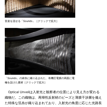
音楽を流せる「Sounds」［クリックで拡大］
「Sounds」の緯糸に織り込まれた、有機圧電膜の両面に電
極を設けた素材［クリックで拡大］
Optical Unveilは入射光と観察者の位置により見え方が変わる
織物だ。この織物は、再帰性反射材のビーズと薄膜干渉層を備え
た特殊な箔糸が織り込まれており、入射光の角度に応じた光路長