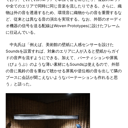
や全てのエリアで同時に同じ音楽を流したりできる。さらに、織
物は外の音を透過するため、環境音に織物からの音を重畳するな
ど、従来とは異なる音の演出を実現する。なお、外部のオーディ
オ機器の信号を送る配線はWoven Prototypesに設けたフレーム
に仕込んでいる。
中丸氏は「例えば、美術館の壁紙に人感センサーを設けた
Soundsを設置すれば、対象のエリアに人が入ると壁紙からガイ
ドの音声を流すようにできる。加えて、パーティションや屏風
（びょうぶ）のような薄い素材にもSoundsは使えるので、外部
の音に風鈴の音を重ねて聴かせる屏風や逆位相の音を出して隣の
ブースに会話が聞こえないようなパーテーションも作れると思
う」と語った。