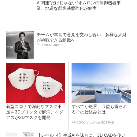
AI関連“だけじゃない”オムロンの制御機器事
業、地道な顧客基盤強化が結実
チームが本音で意見を交わし合い、多様な人財
が挑戦できる組織へ
PR(dentsu Japan)
新型コロナで深刻なマスク不
すべてが絶景、収益も得られ
足を3Dプリンタで解消、イグ
るその仕組みとは
アスが3Dマスクを開発
PR(COCO VILLA on GOETHE)
【レベル14】生成AIを味方に、3D CADを使い