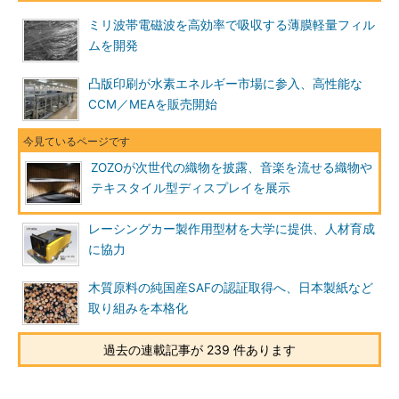
ミリ波帯電磁波を高効率で吸収する薄膜軽量フィル
ムを開発
凸版印刷が水素エネルギー市場に参入、高性能な
CCM／MEAを販売開始
ZOZOが次世代の織物を披露、音楽を流せる織物や
テキスタイル型ディスプレイを展示
レーシングカー製作用型材を大学に提供、人材育成
に協力
木質原料の純国産SAFの認証取得へ、日本製紙など
取り組みを本格化
過去の連載記事が 239 件あります