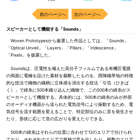
前のページへ
次のページへ
スピーカーとして機能する「Sounds」
Woven Prototypesから厳選した作品としては、「Sounds」
「Optical Unveil」「Layers」「Pillars」「Iridescence」
「Pixels」を披露した。
Soundsは、圧電性を備えた高分子フィルムである有機圧電膜
の両面に電極を設けた素材を裁断したものを、西陣織帯地の特徴
的な技法で織物の織柄に立体感を演出する技法「引箔（ひきば
く）」で緯糸に500本織り込んだ織物で、この500本の緯糸がス
ピーカーとして機能する。具体的には、500本の緯糸のみが外部
のオーディオ機器から送られた電気信号により振動するため、電
気信号を流す範囲を変えることで、特定部位のみに音を発生させ
たり、形状に応じて音の広がりを変えたりできる。
500本の緯糸はそれらの位置に合わせて12のエリアで分けられ
ており、それぞれのエリアで単独で音を出したり、複数のエリア