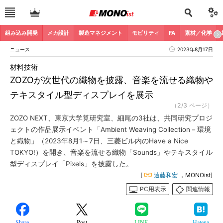
組み込み開発
メカ設計
製造マネジメント
モビリティ
FA
素材／化学
ニュース
2023年8月17日
材料技術
ZOZOが次世代の織物を披露、音楽を流せる織物や
テキスタイル型ディスプレイを展示
（2/3 ページ）
ZOZO NEXT、東京大学筧研究室、細尾の3社は、共同研究プロジ
ェクトの作品展示イベント「Ambient Weaving Collection－環境
と織物」（2023年8月1～7日、三菱ビル内のHave a Nice
TOKYO!）を開き、音楽を流せる織物「Sounds」やテキスタイル
型ディスプレイ「Pixels」を披露した。
[
遠藤和宏
，MONOist]
PC用表示
関連情報
Share
Post
LINE
Hatena