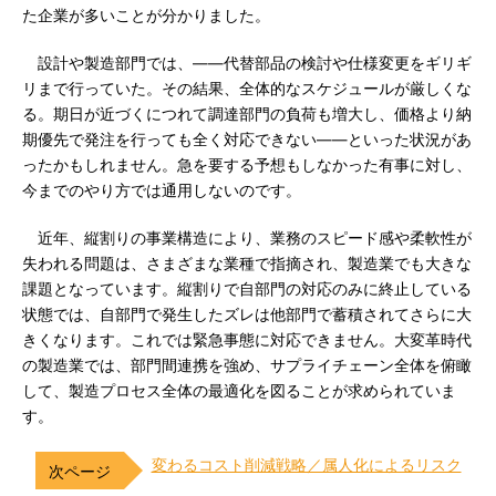
た企業が多いことが分かりました。
設計や製造部門では、――代替部品の検討や仕様変更をギリギ
リまで行っていた。その結果、全体的なスケジュールが厳しくな
る。期日が近づくにつれて調達部門の負荷も増大し、価格より納
期優先で発注を行っても全く対応できない――といった状況があ
ったかもしれません。急を要する予想もしなかった有事に対し、
今までのやり方では通用しないのです。
近年、縦割りの事業構造により、業務のスピード感や柔軟性が
失われる問題は、さまざまな業種で指摘され、製造業でも大きな
課題となっています。縦割りで自部門の対応のみに終止している
状態では、自部門で発生したズレは他部門で蓄積されてさらに大
きくなります。これでは緊急事態に対応できません。大変革時代
の製造業では、部門間連携を強め、サプライチェーン全体を俯瞰
して、製造プロセス全体の最適化を図ることが求められていま
す。
変わるコスト削減戦略／属人化によるリスク