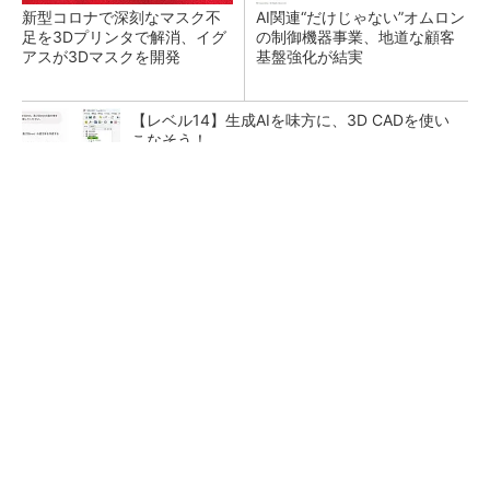
新型コロナで深刻なマスク不
AI関連“だけじゃない”オムロン
足を3Dプリンタで解消、イグ
の制御機器事業、地道な顧客
アスが3Dマスクを開発
基盤強化が結実
【レベル14】生成AIを味方に、3D CADを使い
こなそう！
全員がリーダーシップを発揮し、自分より優れ
た人財を育成する
PR(dentsu Japan)
「取りあえずボルトで固定」は禁物 締結部設
計で押さえるべき基本