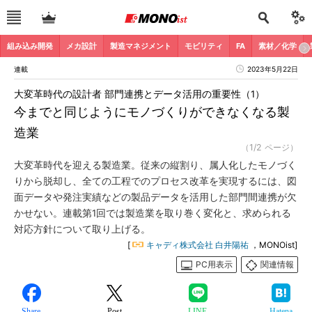
組み込み開発
メカ設計
製造マネジメント
モビリティ
FA
素材／化学
連載
2023年5月22日
大変革時代の設計者 部門連携とデータ活用の重要性（1）
今までと同じようにモノづくりができなくなる製
造業
（1/2 ページ）
大変革時代を迎える製造業。従来の縦割り、属人化したモノづく
りから脱却し、全ての工程でのプロセス改革を実現するには、図
面データや発注実績などの製品データを活用した部門間連携が欠
かせない。連載第1回では製造業を取り巻く変化と、求められる
対応方針について取り上げる。
[
キャディ株式会社 白井陽祐
，MONOist]
PC用表示
関連情報
Share
Post
LINE
Hatena