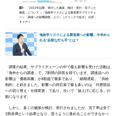
図1
「2022年以降、実行した施策、検討・実行・完了した
施策」について（「地政学リスクによる製造業サプライチェ
ーン・調達への影響調査」より）［クリックで拡大］ 出所：
キャディ
地政学リスクによる製造業への影響、今求めら
れる“必要な打ち手”とは？
調査の結果、サプライチェーンの中で最も影響を受けた活動は
「海外からの調達」で、7割弱の回答を得ています。調達品への
影響は「価格高騰」が8割超で最多であり、「納期遅延」「供給
制約」と続きました。影響への対応策で最も多いのは「代替部品
への切り替え・仕様変更」であり、次いで「値上げに応じる」の
順になります。
しかし、多くの施策が検討、実行されましたが、完了率は全て
3割未満という結果となり、思うように進めることができなかっ