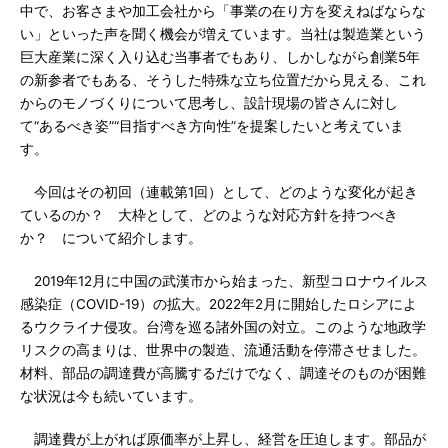
中で、お客さまや加工会社から「事業の在り方を変えねばならな
い」といった声を聞く機会が増えています。当社は製造業という
巨大産業に深く入り込む当事者でもあり、しかしながら創業5年
の新参者でもある、そうした特殊な立ち位置だから見える、これ
からのモノづくりについて思考し、設計現場の皆さんに対し
て“あるべき姿”“目指すべき方向性”を提案したいと考えていま
す。
今回はその初回（連載第1回）として、どのような変化が起き
ているのか？ 大枠として、どのような対応方針を持つべき
か？ について紹介します。
2019年12月に中国の武漢市から始まった、新型コロナウイルス
感染症（COVID-19）の拡大。2022年2月に開始したロシアによ
るウクライナ侵攻。台湾を巡る諸外国の対立。このような地政学
リスクの高まりは、世界中の製造、流通活動を停滞させました。
材料、部品の調達費が高騰するだけでなく、調達そのものが困難
な状況は今も続いています。
調達費が上がれば原価率が上昇し、経営を圧迫します。部品が