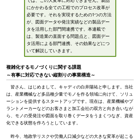
では、この大変革に対応できません。製品
にかかわる全ての工程でのプロセス改革が
必要です。それを実現するための1つの方法
が、図面データや発注実績などの製品デー
タを活用した部門間連携です。本連載で
は、製造業の直面する問題点と、図面デー
タ活用による部門連携、その効果などにつ
いて解説していきます。
複雑化するモノづくりに関する課題
～有事に対応できない縦割りの事業構造～
皆さん、はじめまして。キャディの白井陽祐と申します。当社
は、産業機械など多品種少量でモノを作る領域に向けて、ソリュ
ーションを提供するスタートアップです。現在は、産業機械やプ
ラントメーカーなどのお客さまと加工会社の双方と向き合いなが
ら、モノの受発注や図面を取り巻くデータをうまくつなぎ、資産
化できる状態を作ろうとしています。
昨今、地政学リスクや労働人口減少などの大きな変革が起こる