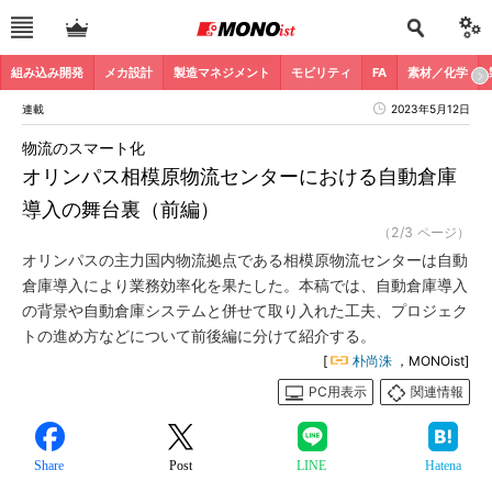
組み込み開発
メカ設計
製造マネジメント
モビリティ
FA
素材／化学
連載
2023年5月12日
物流のスマート化
オリンパス相模原物流センターにおける自動倉庫
導入の舞台裏（前編）
（2/3 ページ）
オリンパスの主力国内物流拠点である相模原物流センターは自動
倉庫導入により業務効率化を果たした。本稿では、自動倉庫導入
の背景や自動倉庫システムと併せて取り入れた工夫、プロジェク
トの進め方などについて前後編に分けて紹介する。
[
朴尚洙
，MONOist]
PC用表示
関連情報
Share
Post
LINE
Hatena