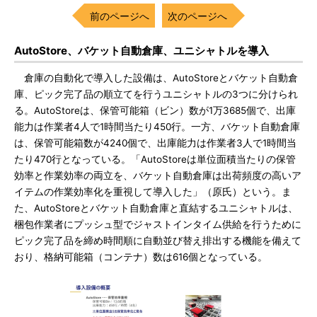
前のページへ
次のページへ
AutoStore、バケット自動倉庫、ユニシャトルを導入
倉庫の自動化で導入した設備は、AutoStoreとバケット自動倉
庫、ピック完了品の順立てを行うユニシャトルの3つに分けられ
る。AutoStoreは、保管可能箱（ビン）数が1万3685個で、出庫
能力は作業者4人で1時間当たり450行。一方、バケット自動倉庫
は、保管可能箱数が4240個で、出庫能力は作業者3人で1時間当
たり470行となっている。「AutoStoreは単位面積当たりの保管
効率と作業効率の両立を、バケット自動倉庫は出荷頻度の高いア
イテムの作業効率化を重視して導入した」（原氏）という。ま
た、AutoStoreとバケット自動倉庫と直結するユニシャトルは、
梱包作業者にプッシュ型でジャストインタイム供給を行うために
ピック完了品を締め時間順に自動並び替え排出する機能を備えて
おり、格納可能箱（コンテナ）数は616個となっている。