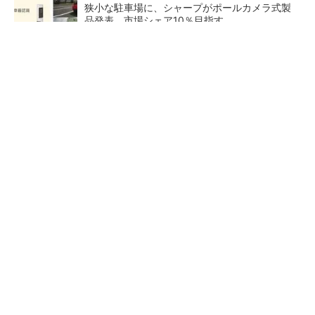
狭小な駐車場に、シャープがポールカメラ式製
品発表 市場シェア10％目指す
ルネサスが高崎工場を閉鎖へ、かつてはSiCデ
バイス生産の計画も
なぜ熊本に半導体産業が集まるのか――地震で
工場稼働停止相次ぐ