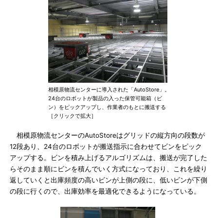
相模原物流センターに導入された「AutoStore」。
24台のロボットが製品の入った保管可能箱（ビ
ン）をピックアップし、作業者のもとに搬送する
［クリックで拡大］
相模原物流センターのAutoStoreはグリッドの縦方向の段数が
12段あり、24台のロボットが搬送指示に合わせてビンをピック
アップする。ビンを積み上げるアルゴリズムは、搬送が完了した
らそのまま順にビンを積んでいく方式になっており、これを繰り
返していくと出庫頻度の高いビンが上側の段に、低いビンが下側
の段に行くので、出庫効率を最適化できるようになっている。