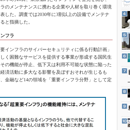
3Dプリンタ
産業オープンネット展
フラのメンテナンスに携わる企業や人材を取り巻く環境
デジタルツインとCAE
表した。調査では2030年に3割以上の設備でメンテナ
S＆OP
あると指摘した。
インダストリー4.0
インフラ
イノベーション
製造業ビッグデータ
重要インフラのサイバーセキュリティに係る行動計画」
メイドインジャパン
著しく困難なサービスを提供する事業が形成する国民生
、その機能が停止、低下又は利用不可能な状態に陥った
植物工場
会経済活動に多大なる影響を及ぼすおそれが生じるも
知財マネジメント
、金融など14の領域を「重要インフラ分野」として定
海外生産
グローバル設計・開発
制御セキュリティ
新型コロナへの対応