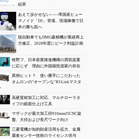
結実
あえて歩かせない――準国産ヒュー
マノイド「D1」登場、現場稼働で日
本の勝ち筋へ
脱自動車でもDMG森精機が業績再上
方修正、2028年度にピーク利益計画
牧野フ、日本産業推進機構の買収提案
に応じず 理由に外国籍投資家の存在
異例ヒット？ 使い勝手にこだわった
オムロンの“オープンな”IO-Linkマスタ
ー
高硬度材加工に対応、マルチローラタ
イプの鏡面仕上げ工具
マザックが最大加工径910mmのCNC旋
盤、大径および長尺ワーク向け
三菱電機が知的財産活用を拡大、金属
腐食センサー技術のライセンス供与