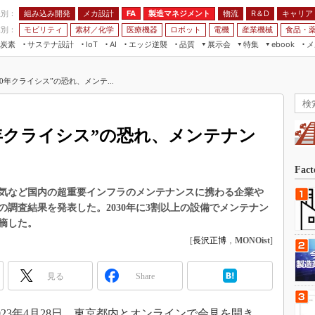
程別：
組み込み開発
メカ設計
製造マネジメント
物流
R＆D
キャリア
FA
業別：
モビリティ
素材／化学
医療機器
ロボット
電機
産業機械
食品・
炭素
サステナ設計
エッジ逆襲
品質
展示会
特集
メ
IoT
AI
ebook
伝承
組み込み開発
CEATEC
読者調査まとめ
編集後記
0年クライシス”の恐れ、メンテ...
JIMTOF
保全
メカ設計
つながるクルマ
組込み/エッジ コンピューティング
ス
 AI
製造マネジメント
5G
展＆IoT/5Gソリューション展
VR／AR
FA
0年クライシス”の恐れ、メンテナン
IIFES
モビリティ
フィールドサービス
国際ロボット展
素材／化学
FPGA
Fac
ジャパンモビリティショー
組み込み画像技術
気など国内の超重要インフラのメンテナンスに携わる企業や
TECHNO-FRONTIER
調査結果を発表した。2030年に3割以上の設備でメンテナン
組み込みモデリング
人テク展
摘した。
Windows Embedded
[
長沢正博
，
MONOist
]
スマート工場EXPO
車載ソフト開発
EdgeTech+
見る
Share
ISO26262
日本ものづくりワールド
無償設計ツール
AUTOMOTIVE WORLD
23年4月28日、東京都内とオンラインで会見を開き、