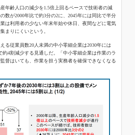
産年齢人口の減少を1.5倍上回るペースで技術者の減
の数が2000年比で約3分の2に、2045年には同比で半分
作業は利用者の少ない年末年始や休日、夜間などに電気
が集まりにくいという。
る従業員数20人未満の中小零細企業は2030年には
は同比で約4割減少する見通しだ。「中小零細企業は作業のラ
場監督はいても、作業を担う実務者を確保できなくなる