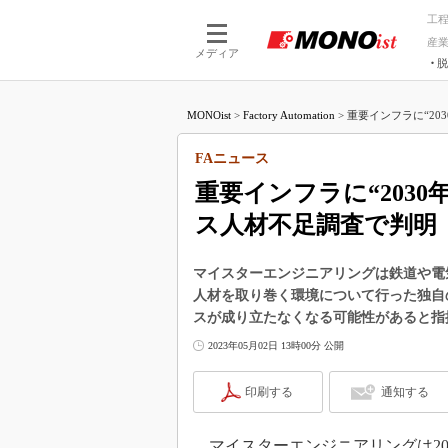
工
産
メディア
脱
つながる技術
AI×技術
MONOist
>
Factory Automation
>
重要インフラに“203
つながる工場
AI×設備
つながるサービ
Physical
FAニュース
重要インフラに“203
ス人材不足調査で判明
マイスターエンジニアリングは鉄道や電
人材を取り巻く環境について行った独自の
スが成り立たなくなる可能性があると指
2023年05月02日 13時00分 公開
印刷する
通知する
マイスターエンジニアリングは20