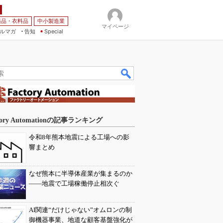
薬品・衣料品
中小製造業
マイページ
ルマガ
告知
Special
tory Automationの記事ランキング
令和8年熊本地震による工場への影
響まとめ
なぜ熊本に半導体産業が集まるのか
――地震で工場稼働停止相次ぐ
AI関連“だけじゃない”オムロンの制
御機器事業、地道な顧客基盤強化が