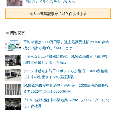
P対応カメラシステムも投入へ
過去の連載記事が 2419 件あります
関連記事
平均単価は5000万円弱、過去最高受注額のDMG森精
機が中計で掲げた「MX」とは
止まらない工作機械に貢献、DMG森精機が「修理復
旧技能研修センタ」を新設
ライン寸断も多能工ロボットらが復旧、DMG森精機
で未来の生産ラインの実証実験
DMG森精機が中期経営計画発表、2000億円の成長投
資で2025年に売上6000億円へ
「DMG森精機は中小製造業へのIoTプロバイダーにな
る」森社長