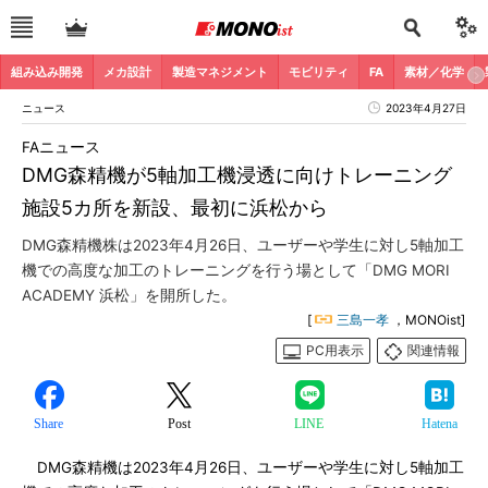
組み込み開発
メカ設計
製造マネジメント
モビリティ
FA
素材／化学
ニュース
2023年4月27日
FAニュース
DMG森精機が5軸加工機浸透に向けトレーニング
施設5カ所を新設、最初に浜松から
DMG森精機株は2023年4月26日、ユーザーや学生に対し5軸加工
機での高度な加工のトレーニングを行う場として「DMG MORI
ACADEMY 浜松」を開所した。
[
三島一孝
，MONOist]
PC用表示
関連情報
Share
Post
LINE
Hatena
DMG森精機は2023年4月26日、ユーザーや学生に対し5軸加工