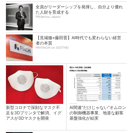
全員がリーダーシップを発揮し、自分より優れ
た人財を育成する
PR(dentsu Japan)
【見城徹×藤田晋】AI時代でも変わらない経営
者の本質
PR(FINCHI on GOETHE)
新型コロナで深刻なマスク不
AI関連“だけじゃない”オムロン
足を3Dプリンタで解消、イグ
の制御機器事業、地道な顧客
アスが3Dマスクを開発
基盤強化が結実