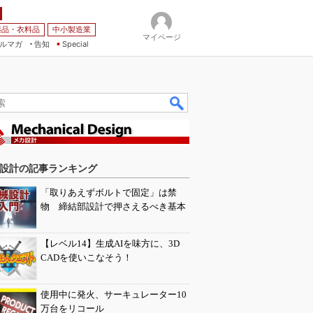
薬品・衣料品
中小製造業
マイページ
ルマガ
告知
Special
設計の記事ランキング
「取りあえずボルトで固定」は禁
物 締結部設計で押さえるべき基本
【レベル14】生成AIを味方に、3D
CADを使いこなそう！
使用中に発火、サーキュレーター10
万台をリコール