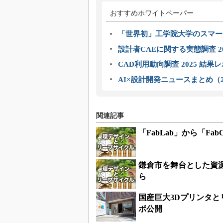
おすすめホワイトペーパー
「世界初」工学院大学のスマー
設計者CAEに関する実態調査 2
CAD利用動向調査 2025 結果
AI×設計開発ニュースまとめ（2
関連記事
「FabLab」から「F
鎌倉市を舞台とした資
ら
国産巨大3Dプリンタ
ボ公開