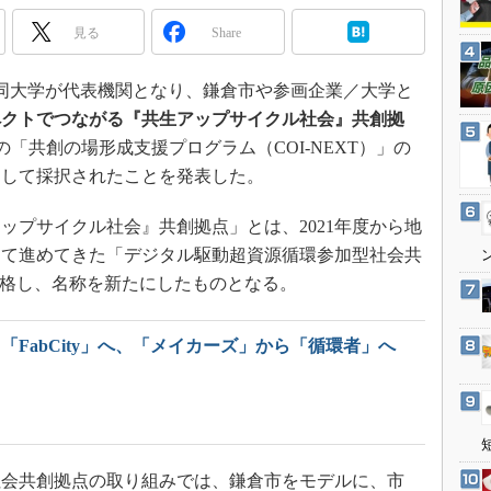
3Dプリンタ
産業オープンネット展
見る
Share
デジタルツインとCAE
S＆OP
日、同大学が代表機関となり、鎌倉市や参画企業／大学と
インダストリー4.0
ペクトでつながる『共生アップサイクル社会』共創拠
イノベーション
の「共創の場形成支援プログラム（COI-NEXT）」の
として採択されたことを発表した。
製造業ビッグデータ
メイドインジャパン
プサイクル社会』共創拠点」とは、2021年度から地
植物工場
して進めてきた「デジタル駆動超資源循環参加型社会共
知財マネジメント
昇格し、名称を新たにしたものとなる。
海外生産
から「FabCity」へ、「メイカーズ」から「循環者」へ
グローバル設計・開発
制御セキュリティ
新型コロナへの対応
会共創拠点の取り組みでは、鎌倉市をモデルに、市