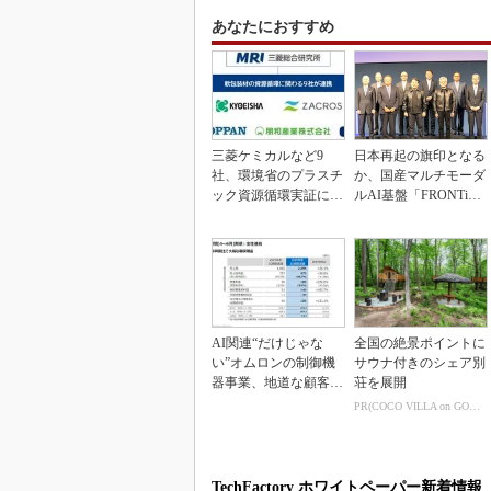
あなたにおすすめ
三菱ケミカルなど9
日本再起の旗印となる
社、環境省のプラスチ
か、国産マルチモーダ
ック資源循環実証に参
ルAI基盤「FRONTi
画
a」が始動
AI関連“だけじゃな
全国の絶景ポイントに
い”オムロンの制御機
サウナ付きのシェア別
器事業、地道な顧客基
荘を展開
盤強化が結実
PR(COCO VILLA on GOETHE)
TechFactory ホワイトペーパー新着情報