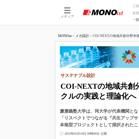
工
産
メディア
脱
つながる技術
AI×技術
MONOist
>
メカ設計
>
COI-NEXTの地域共創分野本
つながる工場
AI×設備
つながるサービ
Physical
サステナブル設計
COI-NEXTの地域
クルの実践と理論化へ
慶應義塾大学は、同大学が代表機関とな
「リスペクトでつながる『共生アップサイ
本格型プロジェクトとして採択されたこ
2023年03月16日 09時00分 公開