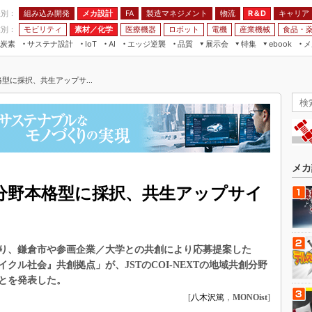
程別：
組み込み開発
メカ設計
製造マネジメント
物流
R＆D
キャリア
FA
業別：
モビリティ
素材／化学
医療機器
ロボット
電機
産業機械
食品・
炭素
サステナ設計
エッジ逆襲
品質
展示会
特集
メ
IoT
AI
ebook
伝承
組み込み開発
CEATEC
読者調査まとめ
編集後記
格型に採択、共生アップサ...
JIMTOF
保全
メカ設計
つながるクルマ
組込み/エッジ コンピューティング
ス
 AI
製造マネジメント
5G
展＆IoT/5Gソリューション展
VR／AR
FA
IIFES
モビリティ
フィールドサービス
国際ロボット展
素材／化学
FPGA
メカ
ジャパンモビリティショー
組み込み画像技術
共創分野本格型に採択、共生アップサイ
TECHNO-FRONTIER
組み込みモデリング
人テク展
Windows Embedded
スマート工場EXPO
り、鎌倉市や参画企業／大学との共創により応募提案した
車載ソフト開発
EdgeTech+
クル社会』共創拠点」が、JSTのCOI-NEXTの地域共創分野
ISO26262
とを発表した。
日本ものづくりワールド
無償設計ツール
[
八木沢篤
，
MONOist
]
AUTOMOTIVE WORLD