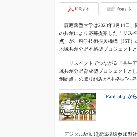
印刷する
通知する
慶應義塾大学は2023年3月14
の共創により応募提案した「
リス
点
」が、科学技術振興機構（JST）
地域共創分野本格型プロジェクト
「リスペクトでつながる『共生アッ
域共創分野育成型プロジェクトと
創拠点」の取り組みが“本格型”へ
「FabLab」
デジタル駆動超資源循環参加型社