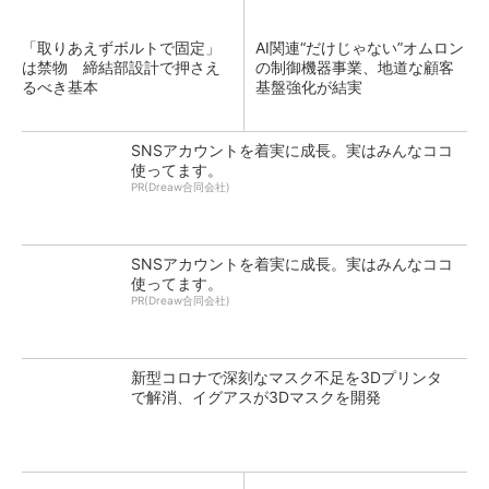
「取りあえずボルトで固定」
AI関連“だけじゃない”オムロン
は禁物 締結部設計で押さえ
の制御機器事業、地道な顧客
るべき基本
基盤強化が結実
SNSアカウントを着実に成長。実はみんなココ
使ってます。
PR(Dreaw合同会社)
SNSアカウントを着実に成長。実はみんなココ
使ってます。
PR(Dreaw合同会社)
新型コロナで深刻なマスク不足を3Dプリンタ
で解消、イグアスが3Dマスクを開発