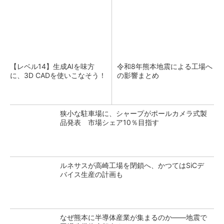
【レベル14】生成AIを味方
令和8年熊本地震による工場へ
に、3D CADを使いこなそう！
の影響まとめ
狭小な駐車場に、シャープがポールカメラ式製
品発表 市場シェア10％目指す
ルネサスが高崎工場を閉鎖へ、かつてはSiCデ
バイス生産の計画も
なぜ熊本に半導体産業が集まるのか――地震で