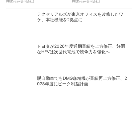
PR(Dreaw合同会社)
PR(Dreaw合同会社)
デクセリアルズが東京オフィスを改修したワ
ケ、本社機能を2拠点に
トヨタが2026年度通期業績を上方修正、好調
なHEVは次世代電池で競争力を強化へ
脱自動車でもDMG森精機が業績再上方修正、2
028年度にピーク利益計画