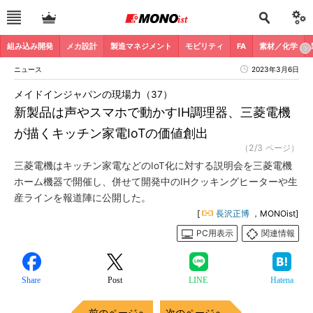
組み込み開発
メカ設計
製造マネジメント
モビリティ
FA
素材／化学
ニュース
2023年3月6日
メイドインジャパンの現場力（37）
新製品は声やスマホで動かすIH調理器、三菱電機
が描くキッチン家電IoTの価値創出
（2/3 ページ）
三菱電機はキッチン家電などのIoT化に対する説明会を三菱電機
ホーム機器で開催し、併せて開発中のIHクッキングヒーターや生
産ラインを報道陣に公開した。
[
長沢正博
，MONOist]
PC用表示
関連情報
Share
Post
LINE
Hatena
前のページへ
次のページへ