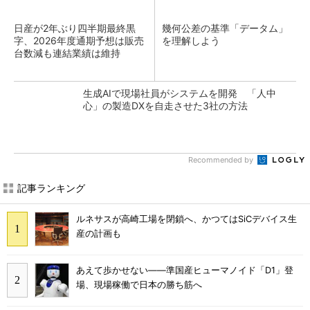
日産が2年ぶり四半期最終黒
幾何公差の基準「データム」
字、2026年度通期予想は販売
を理解しよう
台数減も連結業績は維持
生成AIで現場社員がシステムを開発 「人中
心」の製造DXを自走させた3社の方法
Recommended by
記事ランキング
ルネサスが高崎工場を閉鎖へ、かつてはSiCデバイス生
産の計画も
あえて歩かせない――準国産ヒューマノイド「D1」登
場、現場稼働で日本の勝ち筋へ