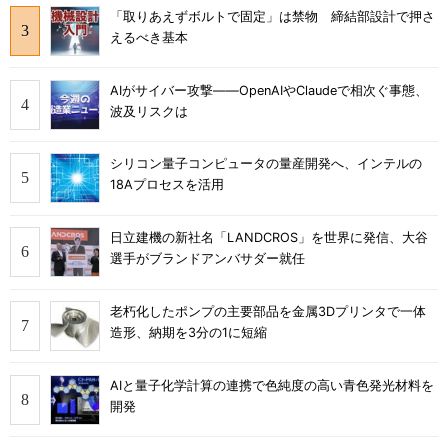
「取りあえずボルトで固定」は禁物 締結部設計で押さ
えるべき基本
AIがサイバー攻撃――OpenAIやClaudeで相次ぐ事態、
波及リスクは
シリコン量子コンピュータの量産開発へ、インテルの
18Aプロセスを活用
日立建機の新社名「LANDCROS」を世界に発信、大谷
選手がブランドアンバサダー就任
老朽化したポンプの主要部品を金属3Dプリンタで一体
造形、納期を3分の1に短縮
AIと量子化学計算の連携で色純度の高い青色発光材料を
開発