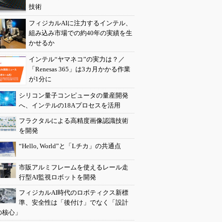
技術
フィジカルAIに注力するインテル、
組み込み市場での約40年の実績を生
かせるか
インテル“ヤマネコ”の実力は？／
「Renesas 365」は3カ月かかる作業
が1分に
シリコン量子コンピュータの量産開発
へ、インテルの18Aプロセスを活用
フラクタルによる高精度画像認識技術
を開発
“Hello, World”と「Lチカ」の共通点
市販アルミフレームを使えるレール走
行型AI監視ロボットを開発
フィジカルAI時代のロボティクス新標
準、安全性は「後付け」でなく「設計
の核心」