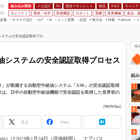
程別：
組み込み開発
メカ設計
製造マネジメント
物流
R＆D
キャリア
FA
業別：
モビリティ
素材／化学
医療機器
ロボット
電機
産業機械
食品・
炭素
サステナ設計
エッジ逆襲
品質
展示会
特集
メ
IoT
AI
ebook
伝承
組み込み開発
CEATEC
読者調査まとめ
編集後記
ステムの安全認証取得プロ...
JIMTOF
保全
メカ設計
つながるクルマ
組込み/エッジ コンピューティング
ス
 AI
製造マネジメント
5G
展＆IoT/5Gソリューション展
VR／AR
FA
油システムの安全認証取得プロセス
IIFES
モビリティ
フィールドサービス
国際ロボット展
素材／化学
FPGA
組み
ジャパンモビリティショー
組み込み画像技術
 MRTT」が装備する自動空中給油システム「A3R」の安全認証取得
TECHNO-FRONTIER
 MRTTは、日中の自動空中給油機能で安全認証を取得した世界初の
組み込みモデリング
人テク展
Windows Embedded
[
MONOist
]
スマート工場EXPO
車載ソフト開発
EdgeTech+
見る
Share
ISO26262
日本ものづくりワールド
無償設計ツール
AUTOMOTIVE WORLD
stems）は2023年1月24日（現地時間）、エアバス