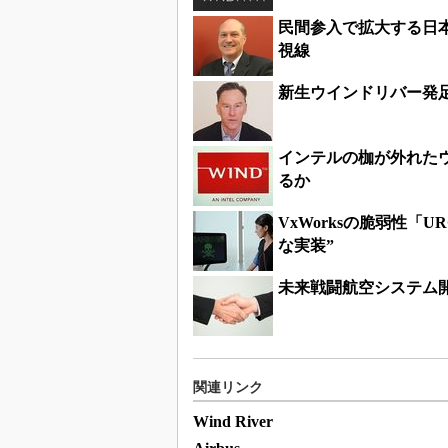
民間参入で拡大する日本
視線
新生ウインドリバー発
インテルの枷が外れたウ
るか
VxWorksの脆弱性「U
な実装”
未来戦闘航空システム
関連リンク
Wind River