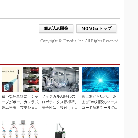
組み込み開発
MONOist トップ
Copyright © ITmedia, Inc. All Rights Reserved.
狭小な駐車場に、シャ
フィジカルAI時代の
富士通からC／C++お
ープがポールカメラ式
ロボティクス新標準、
よびJava対応のソース
製品発表 市場シェア
安全性は「後付け」で
コード解析ツールの資
10％目指す
なく「設計の核心」
産を取得