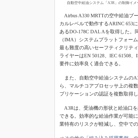
自動空中給油システム「A3R」の制御イメ
Airbus A330 MRTTの空中
カルレベルで動作するARINC 6
あるDO-178C DAL Aを取得した
（IMA）システムプラットフォーム「Vx
最も難度の高いセーフティクリテ
ライヤーはEN 50128、IEC 61508
要件に効率良く適合できる。
また、自動空中給油システムのA3
ら、マルチコアプロセッサ上の複数のコア
プリケーションの認証を複数取得
A3Rは、受油機の形状と給油口
できる。効率的な給油作業が可能
業特有のリスクが軽減し、空中で