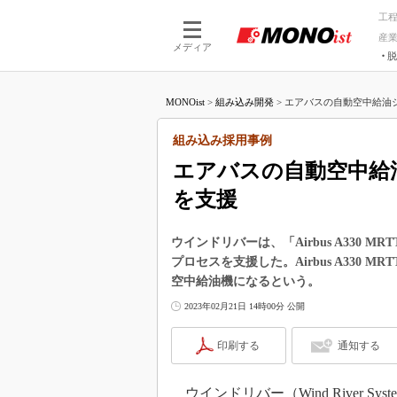
工
産
メディア
脱
つながる技術
AI×技術
MONOist
>
組み込み開発
>
エアバスの自動空中給油シ
つながる工場
AI×設備
つながるサービ
Physical
組み込み採用事例
エアバスの自動空中給
を支援
ウインドリバーは、「Airbus A330
プロセスを支援した。Airbus A330
空中給油機になるという。
2023年02月21日 14時00分 公開
印刷する
通知する
ウインドリバー（Wind River Sy