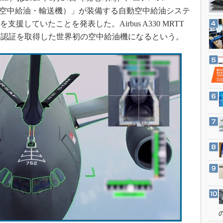
3Dプリンタ
産業オープンネット展
0 MRTT（空中給油・輸送機）」が装備する自動空中給油システ
デジタルツインとCAE
援していたことを発表した。Airbus A330 MRTT
S＆OP
全認証を取得した世界初の空中給油機になるという。
インダストリー4.0
イノベーション
製造業ビッグデータ
メイドインジャパン
植物工場
知財マネジメント
海外生産
グローバル設計・開発
制御セキュリティ
新型コロナへの対応