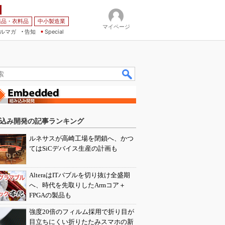
薬品・衣料品
中小製造業
マイページ
ルマガ
告知
Special
込み開発の記事ランキング
ルネサスが高崎工場を閉鎖へ、かつ
てはSiCデバイス生産の計画も
AlteraはITバブルを切り抜け全盛期
へ、時代を先取りしたArmコア＋
FPGAの製品も
強度20倍のフィルム採用で折り目が
目立ちにくい折りたたみスマホの新