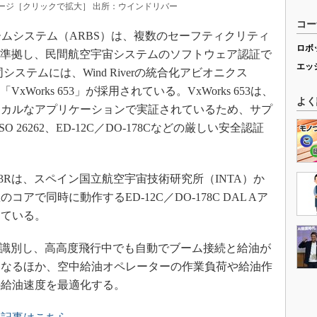
ージ［クリックで拡大］ 出所：ウインドリバー
コー
給油ブームシステム（ARBS）は、複数のセーフティクリティ
ロボ
53に準拠し、民間航空宇宙システムのソフトウェア認証で
エッ
。同システムには、Wind Riverの統合化アビオニクス
Works 653」が採用されている。VxWorks 653は、
よく
ィカルなアプリケーションで実証されているため、サプ
、ISO 26262、ED-12C／DO-178Cなどの厳しい安全認証
Rは、スペイン国立航空宇宙技術研究所（INTA）か
で同時に動作するED-12C／DO-178C DAL Aア
している。
を識別し、高高度飛行中でも自動でブーム接続と給油が
になるほか、空中給油オペレーターの作業負荷や給油作
の給油速度を最適化する。