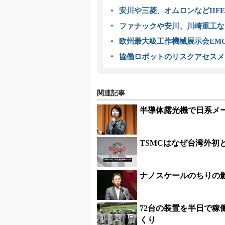
安川や三菱、オムロンなどIIFE
ファナックや安川、川崎重工な
欧州最大級工作機械展示会EMO
協働ロボットのリスクアセスメ
関連記事
半導体露光機で日系メー
TSMCはなぜ台湾外初
ナノスケールのちりの影
72台の装置を半日で
くり