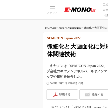
工
産
メディア
脱
つながる技術
AI×技術
MONOist
>
Factory Automation
>
微細化と大画面化に
つながる工場
AI×設備
つながるサービ
Physical
SEMICON Japan 2022
微細化と大画面化に対
体関連技術
キヤノンは「SEMICON Japan 202
プ会社のキヤノンアネルバ、キヤノンマ
ップや技術を紹介した。
2022年12月22日 13時00分 公開
印刷する
通知する
キヤノンは「SEMICON Japan 2