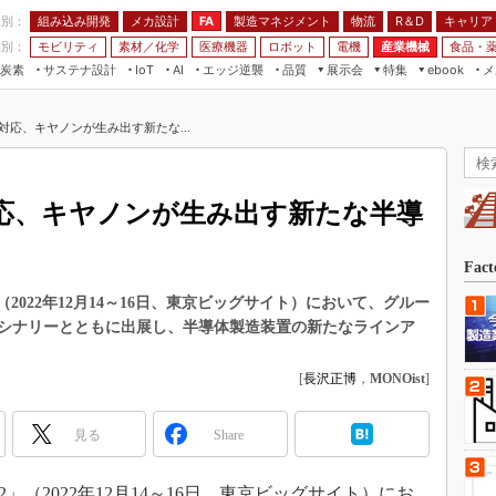
程別：
組み込み開発
メカ設計
製造マネジメント
物流
R＆D
キャリア
FA
業別：
モビリティ
素材／化学
医療機器
ロボット
電機
産業機械
食品・
炭素
サステナ設計
エッジ逆襲
品質
展示会
特集
メ
IoT
AI
ebook
伝承
組み込み開発
CEATEC
読者調査まとめ
編集後記
対応、キヤノンが生み出す新たな...
JIMTOF
保全
メカ設計
つながるクルマ
組込み/エッジ コンピューティング
ス
 AI
製造マネジメント
5G
展＆IoT/5Gソリューション展
VR／AR
FA
応、キヤノンが生み出す新たな半導
IIFES
モビリティ
フィールドサービス
国際ロボット展
素材／化学
FPGA
Fac
ジャパンモビリティショー
組み込み画像技術
2」（2022年12月14～16日、東京ビッグサイト）において、グルー
TECHNO-FRONTIER
シナリーとともに出展し、半導体製造装置の新たなラインア
組み込みモデリング
人テク展
Windows Embedded
[
長沢正博
，
MONOist
]
スマート工場EXPO
車載ソフト開発
EdgeTech+
見る
Share
ISO26262
日本ものづくりワールド
無償設計ツール
AUTOMOTIVE WORLD
022」（2022年12月14～16日、東京ビッグサイト）にお