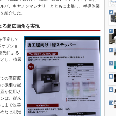
3Dプリンタ
産業オープンネット展
ネルバ、キヤノンマシナリーとともに出展し、半導体製
デジタルツインとCAE
術を紹介した。
S＆OP
による超広画角を実現
インダストリー4.0
イノベーション
を予定して
製造業ビッグデータ
LF2オプショ
メイドインジャパン
ぎ露光による
植物工場
可能とし、積層
。
知財マネジメント
海外生産
での高密度
グローバル設計・開発
には微細な配
制御セキュリティ
装置が使用さ
ションは、従来
新型コロナへの対応
下にまで改善
高めた照明光