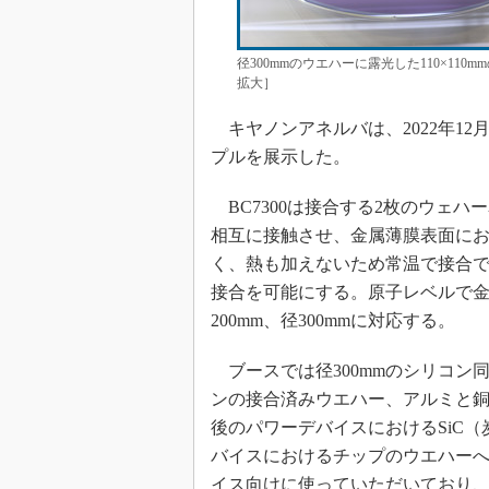
径300mmのウエハーに露光した110×1
拡大］
キヤノンアネルバは、2022年12
プルを展示した。
BC7300は接合する2枚のウェ
相互に接触させ、金属薄膜表面に
く、熱も加えないため常温で接合
接合を可能にする。原子レベルで
200mm、径300mmに対応する。
ブースでは径300mmのシリコン
ンの接合済みウエハー、アルミと
後のパワーデバイスにおけるSiC
バイスにおけるチップのウエハーへ
イス向けに使っていただいており