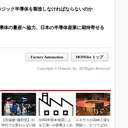
ロジック半導体を製造しなければならないのか
2nm半導体の量産へ協力、日本の半導体産業に期待寄せる
Factory Automation
MONOist トップ
Copyright © ITmedia, Inc. All Rights Reserved.
【見城徹×藤田晋】AI
令和8年熊本地震によ
ルネサスが高崎工場を
時代でも変わらない経
る工場への影響まとめ
閉鎖へ、かつてはSiC