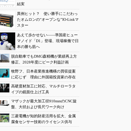
結実
異例ヒット？ 使い勝手にこだわっ
たオムロンの“オープンな”IO-Linkマ
スター
あえて歩かせない――準国産ヒュー
マノイド「D1」登場、現場稼働で日
本の勝ち筋へ
脱自動車でもDMG森精機が業績再上方
修正、2028年度にピーク利益計画
牧野フ、日本産業推進機構の買収提案
に応じず 理由に外国籍投資家の存在
高硬度材加工に対応、マルチローラタ
イプの鏡面仕上げ工具
マザックが最大加工径910mmのCNC旋
盤、大径および長尺ワーク向け
三菱電機が知的財産活用を拡大、金属
腐食センサー技術のライセンス供与