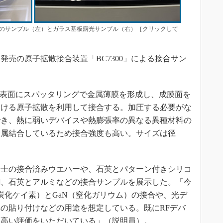
10mmのサンプル（左）とガラス基板露光サンプル（右）［クリックして
月発売の原子拡散接合装置「BC7300」による接合サン
ハー表面にスパッタリングで金属薄膜を形成し、成膜面を
おける原子拡散を利用して接合する。加圧する必要がな
でき、熱に弱いデバイスや熱膨張率の異なる異種材料の
金属結合しているため接合強度も高い。サイズは径
同士の接合済みウエハーや、石英とパターン付きシリコ
銅、石英とアルミなどの接合サンプルを展示した。「今
（炭化ケイ素）とGaN（窒化ガリウム）の接合や、光デ
の貼り付けなどの用途を想定している。既にRFデバ
、高い評価をいただいている」（説明員）。