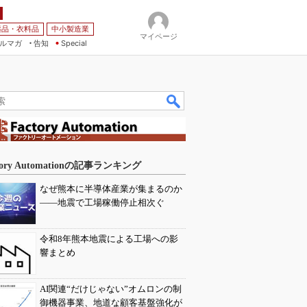
薬品・衣料品
中小製造業
マイページ
ルマガ
告知
Special
tory Automationの記事ランキング
なぜ熊本に半導体産業が集まるのか
――地震で工場稼働停止相次ぐ
令和8年熊本地震による工場への影
響まとめ
AI関連“だけじゃない”オムロンの制
御機器事業、地道な顧客基盤強化が