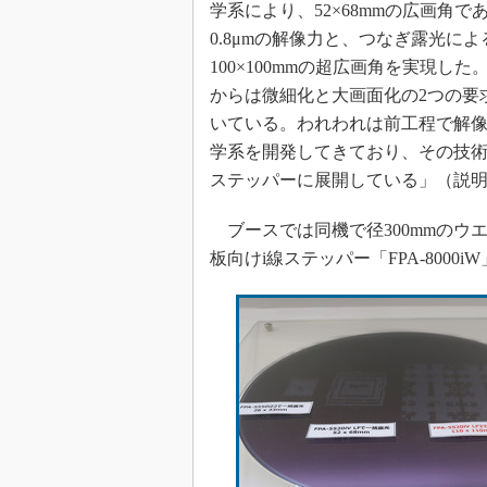
学系により、52×68mmの広画角で
0.8μmの解像力と、つなぎ露光によ
100×100mmの超広画角を実現し
からは微細化と大画面化の2つの要
いている。われわれは前工程で解
学系を開発してきており、その技
ステッパーに展開している」（説
ブースでは同機で径300mmのウエ
板向けi線ステッパー「FPA-800