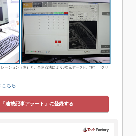
ンストレーション（左）と、合焦点法により3次元データ化（右）［クリ
はこちら
を「連載記事アラート」に登録する