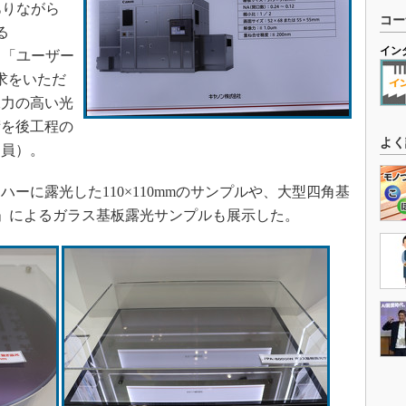
ありながら
コー
る
イン
た。「ユーザー
求をいただ
像力の高い光
術を後工程の
よく
明員）。
ハーに露光した110×110mmのサンプルや、大型四角基
0iW」によるガラス基板露光サンプルも展示した。