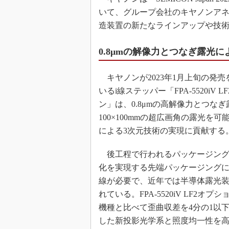
いて、グループ会社のキヤノンア
造装置の新たなラインアップや技
0.8μmの解像力とつなぎ露光
キヤノンが2023年1月上旬の発売
いるi線ステッパー「FPA-5520iV 
ン」は、0.8μmの高解像力とつな
100×100mmの超広画角の露光を
による3次元技術の実現に貢献する
後工程で行われるパッケージング
化を実現する先端パッケージング
線が必要で、近年では半導体露光
れている。FPA-5520iV LF2オプ
機種と比べて歪曲収差を4分の1以
した新投影光学系と照度均一性を