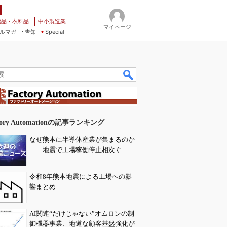
薬品・衣料品
中小製造業
マイページ
ルマガ
告知
Special
tory Automationの記事ランキング
なぜ熊本に半導体産業が集まるのか
――地震で工場稼働停止相次ぐ
令和8年熊本地震による工場への影
響まとめ
AI関連“だけじゃない”オムロンの制
御機器事業、地道な顧客基盤強化が