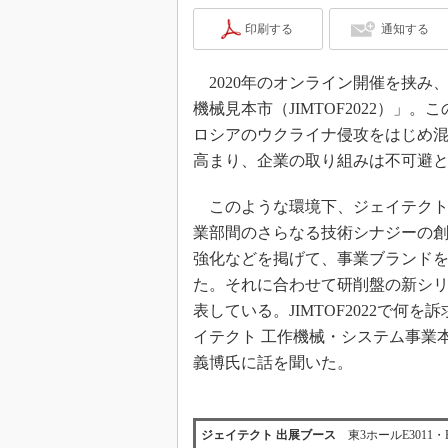
印刷する
通知する
2020年のオンライン開催を挟み
機械見本市（JIMTOF2022）
ロシアのウクライナ侵攻をはじめ
高まり、企業の取り組みは不可避
このような環境下、ジェイテクトは
業部間のさらなる技術シナジーの
強化などを掲げて、事業ブランドをJ
た。それに合わせて研削盤の新シ
表している。JIMTOF2022で何
イテクト 工作機械・システム事業
義博氏に話を聞いた。
ジェイテクト 出展ブース
東3ホールE3011・E