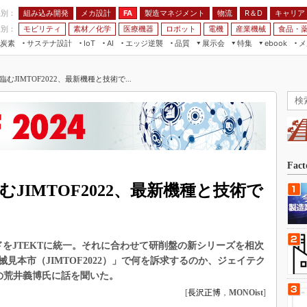
程別：
組み込み開発
メカ設計
製造マネジメント
物流
R＆D
キャリア
FA
業別：
モビリティ
素材／化学
医療機器
ロボット
電機
産業機械
食品・
炭素
サステナ設計
エッジ逆襲
品質
展示会
特集
メ
IoT
AI
ebook
伝承
組み込み開発
CEATEC
読者調査まとめ
編集後記
臨むJIMTOF2022、最新機種と技術で...
JIMTOF
保全
メカ設計
つながるクルマ
組込み/エッジ コンピューティング
ス
 AI
製造マネジメント
5G
展＆IoT/5Gソリューション展
VR／AR
FA
IIFES
モビリティ
フィールドサービス
国際ロボット展
素材／化学
FPGA
Fac
ジャパンモビリティショー
組み込み画像技術
むJIMTOF2022、最新機種と技術で
TECHNO-FRONTIER
組み込みモデリング
人テク展
Windows Embedded
スマート工場EXPO
ンドをJTEKTに統一。それに合わせて研削盤の新シリーズを相次
車載ソフト開発
EdgeTech+
見本市（JIMTOF2022）」で何を訴求するのか、ジェイテク
ISO26262
の荒井義博氏に話を聞いた。
日本ものづくりワールド
無償設計ツール
[
長沢正博
，
MONOist
]
AUTOMOTIVE WORLD