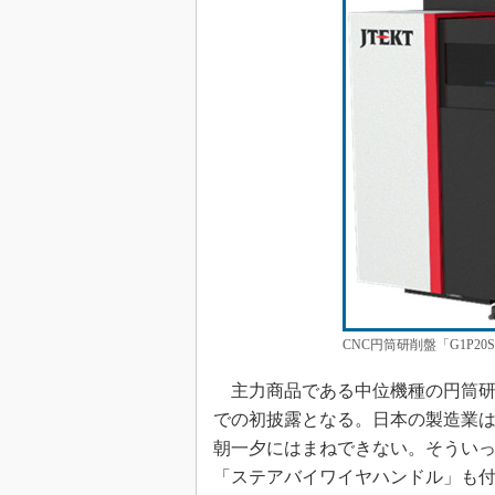
CNC円筒研削盤「G1P
主力商品である中位機種の円筒研削盤「
での初披露となる。日本の製造業
朝一夕にはまねできない。そういっ
「ステアバイワイヤハンドル」も