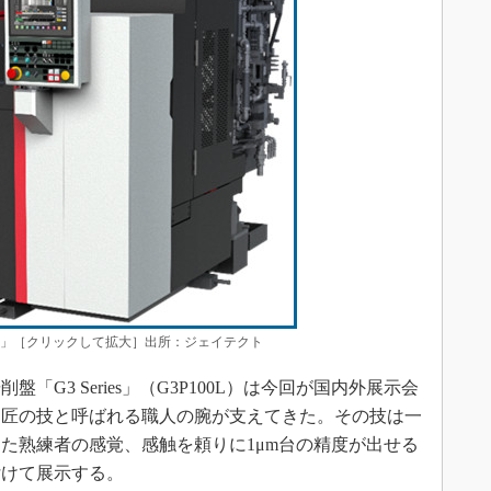
20S」［クリックして拡大］出所：ジェイテクト
G3 Series」（G3P100L）は今回が国内外展示会
は匠の技と呼ばれる職人の腕が支えてきた。その技は一
た熟練者の感覚、感触を頼りに1μm台の精度が出せる
付けて展示する。