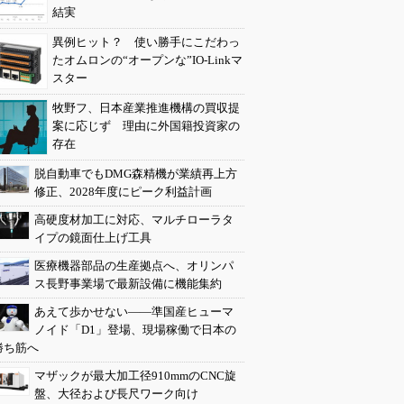
結実
異例ヒット？ 使い勝手にこだわっ
たオムロンの“オープンな”IO-Linkマ
スター
牧野フ、日本産業推進機構の買収提
案に応じず 理由に外国籍投資家の
存在
脱自動車でもDMG森精機が業績再上方
修正、2028年度にピーク利益計画
高硬度材加工に対応、マルチローラタ
イプの鏡面仕上げ工具
医療機器部品の生産拠点へ、オリンパ
ス長野事業場で最新設備に機能集約
あえて歩かせない――準国産ヒューマ
ノイド「D1」登場、現場稼働で日本の
勝ち筋へ
マザックが最大加工径910mmのCNC旋
盤、大径および長尺ワーク向け