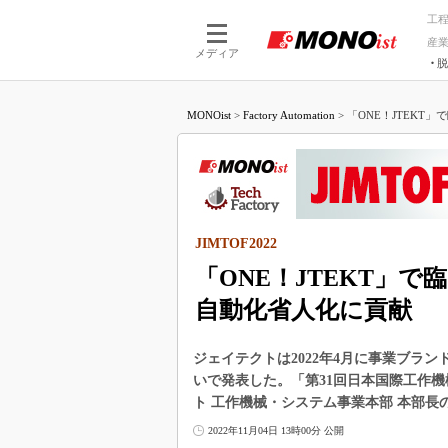
工
産
メディア
脱
つながる技術
AI×技術
MONOist
>
Factory Automation
>
「ONE！JTEKT」で
つながる工場
AI×設備
つながるサービ
Physical
JIMTOF2022
「ONE！JTEKT」で臨
自動化省人化に貢献
ジェイテクトは2022年4月に事業ブラ
いで発表した。「第31回日本国際工作機械
ト 工作機械・システム事業本部 本部長
2022年11月04日 13時00分 公開