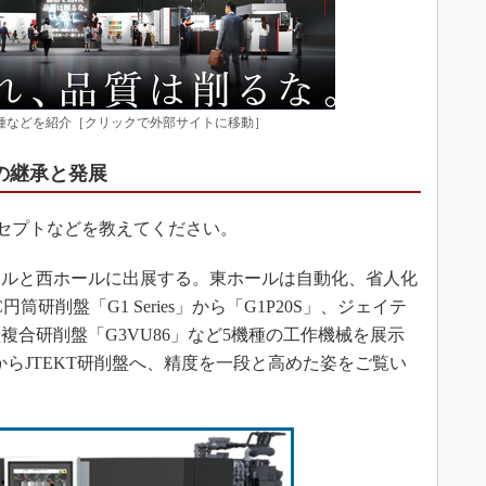
展機種などを紹介［クリックで外部サイトに移動］
への継承と発展
コンセプトなどを教えてください。
ルと西ホールに出展する。東ホールは自動化、省人化
筒研削盤「G1 Series」から「G1P20S」、ジェイテ
合研削盤「G3VU86」など5機種の工作機械を展示
からJTEKT研削盤へ、精度を一段と高めた姿をご覧い