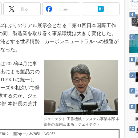
3Dプリンタ
産業オープンネット展
見る
Share
デジタルツインとCAE
S＆OP
、4年ぶりのリアル展示会となる「第31回日本国際工作
インダストリー4.0
」。この間、製造業を取り巻く事業環境は大きく変化した。
イノベーション
混沌とする世界情勢、カーボンニュートラルへの機運が
となった。
製造業ビッグデータ
メイドインジャパン
2022年4月に事
植物工場
創出による製品力の
知財マネジメント
TEKTに統一し
リーズを相次いで発
海外生産
を訴求するのか、ジェ
グローバル設計・開発
本部 本部長の荒井
制御セキュリティ
新型コロナへの対応
ジェイテクト 工作機械・システム事業本部 本
部長の荒井氏 出所：ジェイテクト
3012 西2ホールW2051・W2052