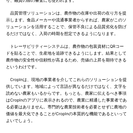
り、融資の際の審査にも使われます。
品質管理ソリューションは、農作物の在庫や出荷の在り方を提
示します。食品メーカーや流通事業者からすれば、農家がこのソ
リューションを活用することで、保管不良による品質劣化を防げ
るだけではなく、入荷の時期を想定できるようになります。
トレーサビリティーシステムは、農作物の包装資材にQRコー
ドを貼ることで、生産地を追跡できるようにします。結果として
農作物の安全性や信頼性が高まるため、売値の上昇を期待できる
というわけです。
CropInは、現地の事業者を介してこれらのソリューションを提
供しています。地域によって言語が異なるだけではなく、文字を
読めない農家もいるからです。もっとも、農家に伝えるべき事項
はCropInのアプリに表示されるので、農業に精通した事業者であ
る必要はありません。専門的な農業技術者を必要とせずに農地の
価値を最大化できることがCropInの本質的な機能であるといって
よいでしょう。