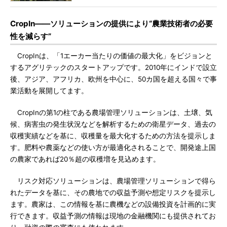
CropIn――ソリューションの提供により“農業技術者の必要
性を減らす”
CropInは、「1エーカー当たりの価値の最大化」をビジョンと
するアグリテックのスタートアップです。2010年にインドで設立
後、アジア、アフリカ、欧州を中心に、50カ国を超える国々で事
業活動を展開してます。
CropInの第1の柱である農場管理ソリューションは、土壌、気
候、病害虫の発生状況などを解析するための衛星データ、過去の
収穫実績などを基に、収穫量を最大化するための方法を提示しま
す。肥料や農薬などの使い方が最適化されることで、開発途上国
の農家であれば20％超の収穫増を見込めます。
リスク対応ソリューションは、農場管理ソリューションで得ら
れたデータを基に、その農地での収益予測や想定リスクを提示し
ます。農家は、この情報を基に農機などの設備投資を計画的に実
行できます。収益予測の情報は現地の金融機関にも提供されてお