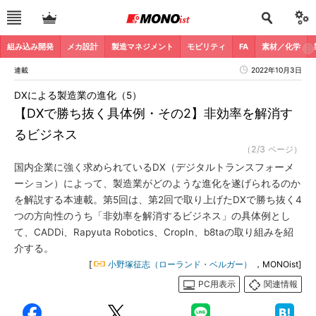
組み込み開発
メカ設計
製造マネジメント
モビリティ
FA
素材／化学
連載
2022年10月3日
DXによる製造業の進化（5）
【DXで勝ち抜く具体例・その2】非効率を解消す
るビジネス
（2/3 ページ）
国内企業に強く求められているDX（デジタルトランスフォーメ
ーション）によって、製造業がどのような進化を遂げられるのか
を解説する本連載。第5回は、第2回で取り上げたDXで勝ち抜く4
つの方向性のうち「非効率を解消するビジネス」の具体例とし
て、CADDi、Rapyuta Robotics、CropIn、b8taの取り組みを紹
介する。
[
小野塚征志（ローランド・ベルガー）
，MONOist]
PC用表示
関連情報