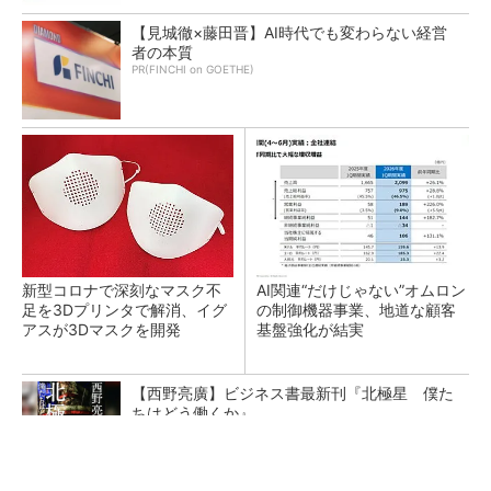
【見城徹×藤田晋】AI時代でも変わらない経営
者の本質
PR(FINCHI on GOETHE)
新型コロナで深刻なマスク不
AI関連“だけじゃない”オムロン
足を3Dプリンタで解消、イグ
の制御機器事業、地道な顧客
アスが3Dマスクを開発
基盤強化が結実
【西野亮廣】ビジネス書最新刊『北極星 僕た
ちはどう働くか』
PR(FINCHI on GOETHE)