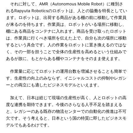
それに対して、AMR（Autonomous Mobile Robot）に種別さ
れるRapyuta Roboticsのロボットは、人との協働を特長としてい
ます。ロボットは、出荷する商品がある棚の前に移動して作業員
が来るのを待ちます。作業員は、ロボットがいる場所に移動し、
棚にある商品をコンテナに入れます。商品を受け取ったロボット
は、作業員に行くべき場所を伝えた上で、自分も次の場所に移動
するという具合です。人の作業をロボットに置き換えるのではな
く、その一部を担うことで全体の生産性を高めるという仕組みで
あるが故に、もとからある棚やコンテナをそのまま使えます。
作業量に応じてロボットの運用台数を増減させることも簡単で
す。生産性の向上のみならず、イニシャルコストの抑制やレガシ
ーとの両立にも適したビジネスモデルといえます。
加えて、日本は総じて現場の生産性が高く、人とロボットの高
度な連携を期待できます。今後のさらなる人手不足を踏まえる
と、レガシーのある既存の物流センターでの自動化の推進は不可
欠です。そう考えると、日本という国の特質に即したビジネスモ
デルでもあるわけです。