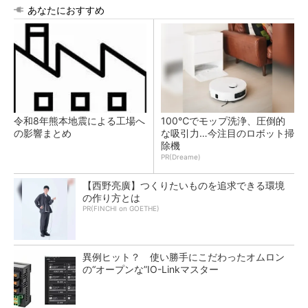
あなたにおすすめ
令和8年熊本地震による工場へ
100℃でモップ洗浄、圧倒的
の影響まとめ
な吸引力…今注目のロボット掃
除機
PR(Dreame)
【西野亮廣】つくりたいものを追求できる環境
の作り方とは
PR(FINCHI on GOETHE)
異例ヒット？ 使い勝手にこだわったオムロン
の“オープンな”IO-Linkマスター