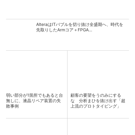
AlteraはITバブルを切り抜け全盛期へ、時代を
先取りしたArmコア＋FPGA...
弱い部分が1箇所でもあると台
顧客の要望をうのみにする
無しに、液晶リペア装置の失
な 分析まひを抜け出す「超
敗事例
上流のプロトタイピング」