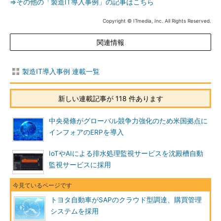
⇒その他の「製造IT導入事例」の記事はこちら
Copyright © ITmedia, Inc. All Rights Reserved.
関連情報
製造IT導入事例 連載一覧
新しい連載記事が 118 件あります
中央発條がグローバル競争力強化のため米国拠点に
インフォアのERPを導入
IoTやAIによる排水処理監視サービスを沈殿槽自動
監視サービスに採用
トヨタ自動車がSAPのクラウド型調達、購買管理
システムを採用