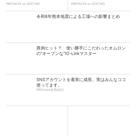
PR(FINCHI on GOETHE)
PR(FINCHI on GOETHE)
令和8年熊本地震による工場への影響まとめ
異例ヒット？ 使い勝手にこだわったオムロン
の“オープンな”IO-Linkマスター
SNSアカウントを着実に成長。実はみんなココ
使ってます。
PR(Dreaw合同会社)