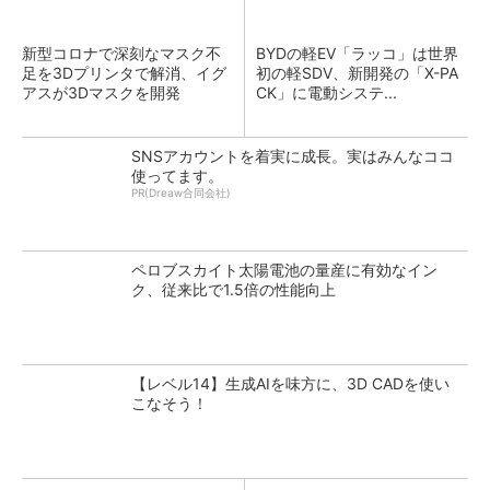
新型コロナで深刻なマスク不
BYDの軽EV「ラッコ」は世界
足を3Dプリンタで解消、イグ
初の軽SDV、新開発の「X-PA
アスが3Dマスクを開発
CK」に電動システ...
SNSアカウントを着実に成長。実はみんなココ
使ってます。
PR(Dreaw合同会社)
ペロブスカイト太陽電池の量産に有効なイン
ク、従来比で1.5倍の性能向上
【レベル14】生成AIを味方に、3D CADを使い
こなそう！