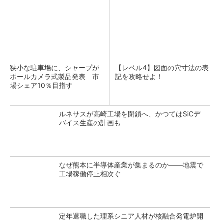
狭小な駐車場に、シャープが
【レベル4】図面の穴寸法の表
ポールカメラ式製品発表 市
記を攻略せよ！
場シェア10％目指す
ルネサスが高崎工場を閉鎖へ、かつてはSiCデ
バイス生産の計画も
なぜ熊本に半導体産業が集まるのか――地震で
工場稼働停止相次ぐ
定年退職した理系シニア人材が核融合発電炉開