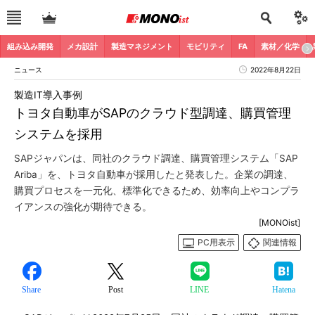
組み込み開発
メカ設計
製造マネジメント
モビリティ
FA
素材／化学
ニュース
2022年8月22日
製造IT導入事例
トヨタ自動車がSAPのクラウド型調達、購買管理
システムを採用
SAPジャパンは、同社のクラウド調達、購買管理システム「SAP
Ariba」を、トヨタ自動車が採用したと発表した。企業の調達、
購買プロセスを一元化、標準化できるため、効率向上やコンプラ
イアンスの強化が期待できる。
[MONOist]
PC用表示
関連情報
Share
Post
LINE
Hatena