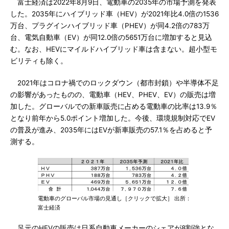
富士経済は2022年8月9日、電動車の2035年の市場予測を発表
した。2035年にハイブリッド車（HEV）が2021年比4.0倍の1536
万台、プラグインハイブリッド車（PHEV）が同4.2倍の783万
台、電気自動車（EV）が同12.0倍の5651万台に増加すると見込
む。なお、HEVにマイルドハイブリッド車は含まない。超小型モ
ビリティも除く。
2021年はコロナ禍でのロックダウン（都市封鎖）や半導体不足
の影響があったものの、電動車（HEV、PHEV、EV）の販売は増
加した。グローバルでの新車販売に占める電動車の比率は13.9％
となり前年から5.0ポイント増加した。今後、環境規制対応でEV
の普及が進み、2035年にはEVが新車販売の57.1％を占めると予
測する。
電動車のグローバル市場の見通し［クリックで拡大］ 出所：
富士経済
足元のHEVの販売は日系自動車メーカーのシェアが8割強とな