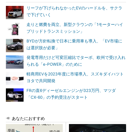
リーフが下げられなかったEVのハードルを、サクラ
で下げていく
走りと燃費を両立、新型クラウンの「1モーターハイ
ブリッドトランスミッション」
BYDが方針転換で日本に乗用車も導入、「EV市場に
は選択肢が必要」
発電専用だけど可変圧縮比でターボ、欧州で受け入れ
られる「e-POWER」のために
軽商用EVを2023年度に市場導入、スズキダイハツト
ヨタで共同開発
FRの直6ディーゼルエンジンが323万円、マツダ
「CX-60」の予約受注がスタート
あなたにおすすめ