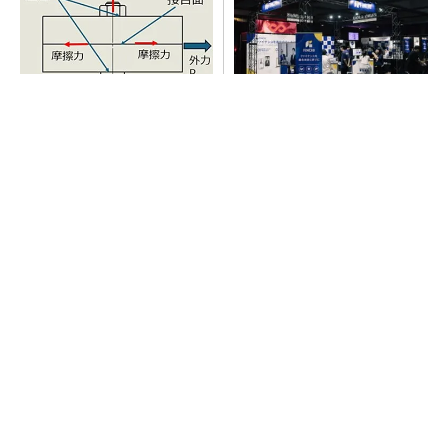
「取りあえずボルトで固定」
【見城徹×藤田晋】AI時代でも
は禁物 締結部設計で押さえ
変わらない経営者の本質
るべき基本
PR(FINCHI on GOETHE)
GOETHEとFINCHIがタッグを組み、新メディ
アを創設
PR(FINCHI on GOETHE)
SNSアカウントを着実に成長。実はみんなココ
使ってます。
PR(Dreaw合同会社)
AI関連“だけじゃない”オムロンの制御機器事
業、地道な顧客基盤強化が結実