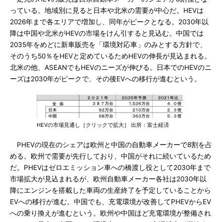
っている。地域別に見ると日本や北米の需要が中心だ。HEVは
2026年まで各エリアで増加し、同年がピークとなる。2030年以
降は中国や北米がHEVの市場をけん引すると見込む。中国では
2035年をめどに新車販売を「環境対応車」のみとする方針で、
そのうち50％をHEVと定めているためHEVの伸長が見込まれる。
北米の他、ASEANでもHEVのニーズが伸びる。日本でのHEVのニ
ーズは2030年がピークで、その後EVへの移行が進むという。
HEVの市場見通し［クリックで拡大］ 出所：富士経済
PHEVの現在のシェアは欧州と中国の自動車メーカーで8割を占
める。欧州で需要が先行しており、中国がそれに続いているため
だ。PHEVはゼロエミッション車への橋渡し役として2030年まで
市場拡大が見込まれるが、欧州自動車メーカー各社は2030年以
降にエンジンを搭載した車両の生産終了を予定していることから
EVへの移行が進む。中国でも、充電環境が改善してPHEVからEV
への乗り換えが進むという。欧州や中国ほど充電環境が整備され