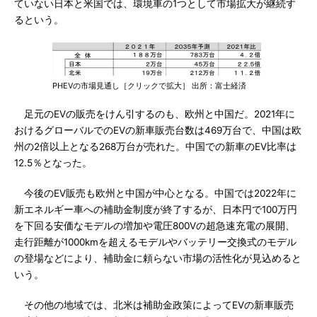
ていない日本と米国では、環境車の1つとして市場拡大が継続す
るという。
PHEVの市場見通し［クリックで拡大］ 出所：富士経済
足元のEVの販売をけん引するのも、欧州と中国だ。2021年に
おけるグローバルでのEVの新車販売台数は469万台で、中国は欧
州の2倍以上となる268万台が売れた。中国での新車のEV比率は
12.5％となった。
今後のEV販売も欧州と中国が中心となる。中国では2022年に
新エネルギー車への補助金制度が終了するが、日本円で100万円
を下回る安価なモデルの増加や電圧800Vの超急速充電の展開、
走行距離が1000kmを超えるモデルやバッテリー交換式のモデル
の登場などにより、補助金に頼らない市場の活性化が見込めると
いう。
その他の地域では、北米は補助金政策によってEVの新車販売