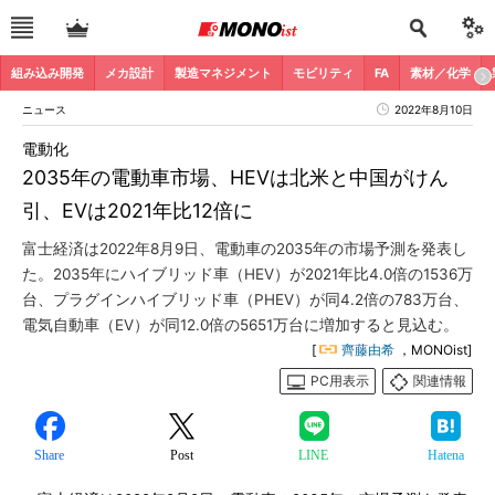
組み込み開発
メカ設計
製造マネジメント
モビリティ
FA
素材／化学
ニュース
2022年8月10日
電動化
2035年の電動車市場、HEVは北米と中国がけん
引、EVは2021年比12倍に
富士経済は2022年8月9日、電動車の2035年の市場予測を発表し
た。2035年にハイブリッド車（HEV）が2021年比4.0倍の1536万
台、プラグインハイブリッド車（PHEV）が同4.2倍の783万台、
電気自動車（EV）が同12.0倍の5651万台に増加すると見込む。
[
齊藤由希
，MONOist]
PC用表示
関連情報
Share
Post
LINE
Hatena