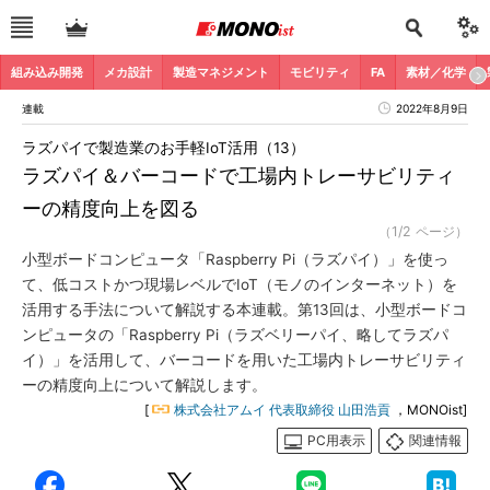
組み込み開発
メカ設計
製造マネジメント
モビリティ
FA
素材／化学
連載
2022年8月9日
ラズパイで製造業のお手軽IoT活用（13）
ラズパイ＆バーコードで工場内トレーサビリティ
ーの精度向上を図る
（1/2 ページ）
小型ボードコンピュータ「Raspberry Pi（ラズパイ）」を使っ
て、低コストかつ現場レベルでIoT（モノのインターネット）を
活用する手法について解説する本連載。第13回は、小型ボードコ
ンピュータの「Raspberry Pi（ラズベリーパイ、略してラズパ
イ）」を活用して、バーコードを用いた工場内トレーサビリティ
ーの精度向上について解説します。
[
株式会社アムイ 代表取締役 山田浩貢
，MONOist]
PC用表示
関連情報