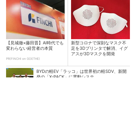
【見城徹×藤田晋】AI時代でも
新型コロナで深刻なマスク不
変わらない経営者の本質
足を3Dプリンタで解消、イグ
アスが3Dマスクを開発
PR(FINCHI on GOETHE)
BYDの軽EV「ラッコ」は世界初の軽SDV、新開
発の「X-PACK」に電動システ...
ペロブスカイト太陽電池の量産に有効なイン
ク、従来比で1.5倍の性能向上
【レベル14】生成AIを味方に、3D CADを使い