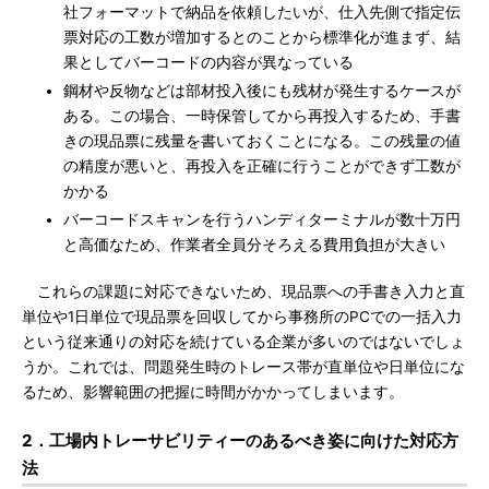
社フォーマットで納品を依頼したいが、仕入先側で指定伝
票対応の工数が増加するとのことから標準化が進まず、結
果としてバーコードの内容が異なっている
鋼材や反物などは部材投入後にも残材が発生するケースが
ある。この場合、一時保管してから再投入するため、手書
きの現品票に残量を書いておくことになる。この残量の値
の精度が悪いと、再投入を正確に行うことができず工数が
かかる
バーコードスキャンを行うハンディターミナルが数十万円
と高価なため、作業者全員分そろえる費用負担が大きい
これらの課題に対応できないため、現品票への手書き入力と直
単位や1日単位で現品票を回収してから事務所のPCでの一括入力
という従来通りの対応を続けている企業が多いのではないでしょ
うか。これでは、問題発生時のトレース帯が直単位や日単位にな
るため、影響範囲の把握に時間がかかってしまいます。
2．工場内トレーサビリティーのあるべき姿に向けた対応方
法