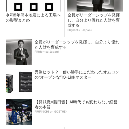
令和8年熊本地震による工場へ
全員がリーダーシップを発揮
の影響まとめ
し、自分より優れた人財を育
成する
PR(dentsu Japan)
全員がリーダーシップを発揮し、自分より優れ
た人財を育成する
PR(dentsu Japan)
異例ヒット？ 使い勝手にこだわったオムロン
の“オープンな”IO-Linkマスター
【見城徹×藤田晋】AI時代でも変わらない経営
者の本質
PR(FINCHI on GOETHE)