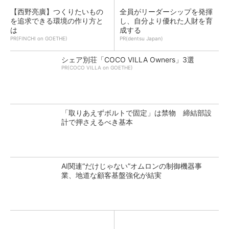
【西野亮廣】つくりたいもの
全員がリーダーシップを発揮
を追求できる環境の作り方と
し、自分より優れた人財を育
は
成する
PR(FINCHI on GOETHE)
PR(dentsu Japan)
シェア別荘「COCO VILLA Owners」3選
PR(COCO VILLA on GOETHE)
「取りあえずボルトで固定」は禁物 締結部設
計で押さえるべき基本
AI関連“だけじゃない”オムロンの制御機器事
業、地道な顧客基盤強化が結実