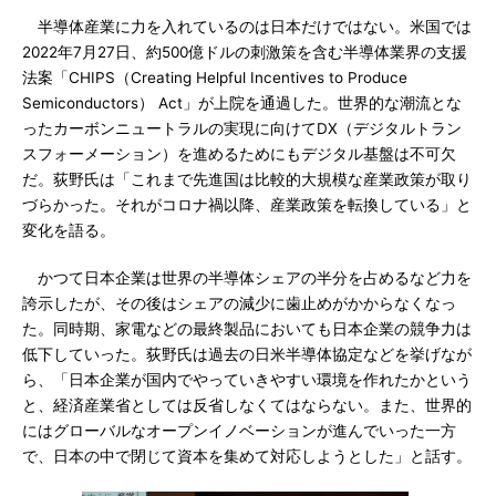
半導体産業に力を入れているのは日本だけではない。米国では
2022年7月27日、約500億ドルの刺激策を含む半導体業界の支援
法案「CHIPS（Creating Helpful Incentives to Produce
Semiconductors） Act」が上院を通過した。世界的な潮流とな
ったカーボンニュートラルの実現に向けてDX（デジタルトラン
スフォーメーション）を進めるためにもデジタル基盤は不可欠
だ。荻野氏は「これまで先進国は比較的大規模な産業政策が取り
づらかった。それがコロナ禍以降、産業政策を転換している」と
変化を語る。
かつて日本企業は世界の半導体シェアの半分を占めるなど力を
誇示したが、その後はシェアの減少に歯止めがかからなくなっ
た。同時期、家電などの最終製品においても日本企業の競争力は
低下していった。荻野氏は過去の日米半導体協定などを挙げなが
ら、「日本企業が国内でやっていきやすい環境を作れたかという
と、経済産業省としては反省しなくてはならない。また、世界的
にはグローバルなオープンイノベーションが進んでいった一方
で、日本の中で閉じて資本を集めて対応しようとした」と話す。