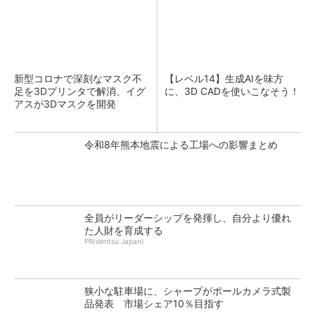
新型コロナで深刻なマスク不
【レベル14】生成AIを味方
足を3Dプリンタで解消、イグ
に、3D CADを使いこなそう！
アスが3Dマスクを開発
令和8年熊本地震による工場への影響まとめ
全員がリーダーシップを発揮し、自分より優れ
た人財を育成する
PR(dentsu Japan)
狭小な駐車場に、シャープがポールカメラ式製
品発表 市場シェア10％目指す