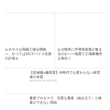
ルネサスが高崎工場を閉鎖
なぜ熊本に半導体産業が集ま
へ、かつてはSiCデバイス生産
るのか――地震で工場稼働停
の計画も
止相次ぐ
【見城徹×藤田晋】AI時代でも変わらない経営
者の本質
PR(FINCHI on GOETHE)
量産プロセスで、完璧な量産（組み立て）と検
査ができない理由