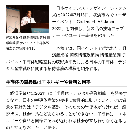
日本ケイデンス・デザイン・システム
ズは2022年7月15日、横浜市内でユーザ
ーイベント「CadenceLIVE Japan
2022」を開催し、新製品の技術アップ
デートやユーザー事例を紹介した。
経済産業省 商務情報政策局 情
報産業課 デバイス・半導体戦
本稿では、同イベントで行われた、経
略室長の荻野洋平氏
済産業省 商務情報政策局 情報産業課 デ
バイス・半導体戦略室長の荻野洋平氏による日本の半導体、デジ
タル産業戦略に関する招待講演の模様を紹介する。
半導体の重要性はエネルギーや食料と同等
経済産業省は2021年に「半導体・デジタル産業戦略」を発表す
るなど、日本の半導体産業の復権に積極的に動いている。その背
景を荻野氏は「デジタル基盤、そのための半導体がなければ、経
済成長、社会生活などあらゆることができない。半導体は、エネ
ルギーや食料と同様にそれがなければ社会が立ち行かなくなるも
のと捉えなおした」と語る。