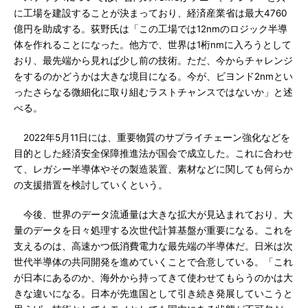
に工場を建設することが決まっており、経済産業省は最大4760
億円を助成する。荻野氏は「この工場では12nmのロジック半導
体を作れることになった。他方で、世界は1桁nmに入ろうとして
おり、最先端から見れば少し前の技術。ただ、今からチャレンジ
をするのかどうかは大きな境目になる。今が、ビヨンド2nmとい
ったさらなる微細化に取り組むラストチャンスではないか」と述
べる。
2022年5月11日には、重要物質のサプライチェーン強化などを
目的とした経済安全保障推進法が国会で成立した。これに合わせ
て、レガシー半導体やその製造装置、素材などに関しても何らか
の支援措置を検討していくという。
今後、世界のデータ流通量は大きな拡大が見込まれており、大
量のデータを日々処理する次世代計算基盤が重要になる。これを
支えるのは、高速かつ低消費電力な最先端の半導体だ。日米は次
世代半導体の共同開発を進めていくことで合意している。「これ
が日本にあるのか、海外から持ってきて使わせてもらうのかは大
きな違いになる。日本が先進国として引き続き発展していこうと