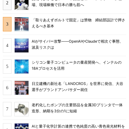
場、現場稼働で日本の勝ち筋へ
「取りあえずボルトで固定」は禁物 締結部設計で押さ
えるべき基本
AIがサイバー攻撃――OpenAIやClaudeで相次ぐ事態、
波及リスクは
シリコン量子コンピュータの量産開発へ、インテルの
18Aプロセスを活用
日立建機の新社名「LANDCROS」を世界に発信、大谷
選手がブランドアンバサダー就任
老朽化したポンプの主要部品を金属3Dプリンタで一体
造形、納期を3分の1に短縮
AIと量子化学計算の連携で色純度の高い青色発光材料を