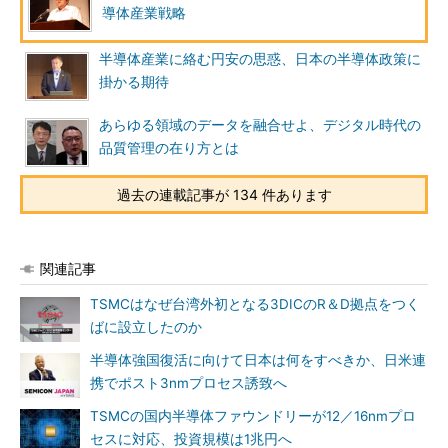
導体産業戦略
半導体産業に絡む円安の思惑、日本の半導体政策に
掛かる期待
あらゆる領域のデータを融合せよ、デジタル時代の
品質管理の在り方とは
過去の連載記事が 134 件あります
関連記事
TSMCはなぜ台湾外初となる3DICのR＆D拠点をつく
ばに設立したのか
半導体強国復活に向けて日本は何をすべきか、日米連
携でポスト3nmプロセス誘致へ
TSMCの国内半導体ファウンドリーが12／16nmプロ
セスに対応、投資規模は1兆円へ