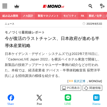
組み込み開発
メカ設計
製造マネジメント
モビリティ
FA
素材／化学
ニュース
2022年8月2日
モノづくり最前線レポート
今が復活のラストチャンス、日本政府が進める半
導体産業戦略
日本ケイデンス・デザイン・システムズでは2022年7月15日に、
「CadenceLIVE Japan 2022」を横浜ベイホテル東急で開催し、
新製品の技術アップデートやユーザー事例の紹介などが行われ
た。本稿では、経済産業省 デバイス・半導体戦略室長 荻野洋平
氏による招待講演の模様を紹介する。
[
長沢正博
，MONOist]
PC用表示
関連情報
Share
Post
LINE
Hatena