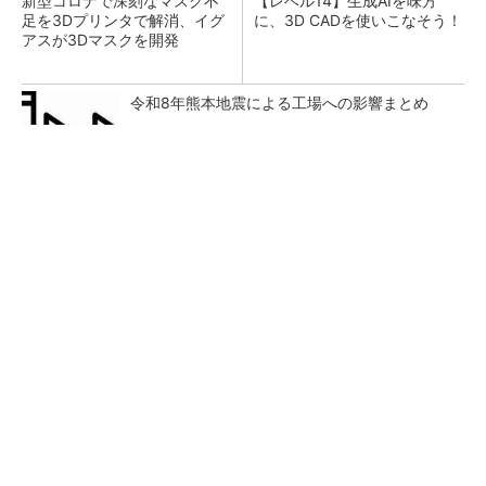
新型コロナで深刻なマスク不
【レベル14】生成AIを味方
足を3Dプリンタで解消、イグ
に、3D CADを使いこなそう！
アスが3Dマスクを開発
令和8年熊本地震による工場への影響まとめ
【西野亮廣】ビジネス書最新刊『北極星 僕た
ちはどう働くか』
PR(FINCHI on GOETHE)
狭小な駐車場に、シャープがポールカメラ式製
品発表 市場シェア10％目指す