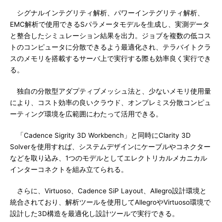
シグナルインテグリティ解析、パワーインテグリティ解析、
EMC解析で使用できるSパラメータモデルを生成し、実測データ
と整合したシミュレーション結果を出力。ジョブを複数の低コス
トのコンピュータに分散できるよう最適化され、テラバイトクラ
スのメモリを搭載するサーバ上で実行する際も効率良く実行でき
る。
独自の分散型アダプティブメッシュ法と、少ないメモリ使用量
により、コスト効率の良いクラウド、オンプレミス分散コンピュ
ーティング環境を広範囲にわたって活用できる。
「Cadence Sigrity 3D Workbench」と同時にClarity 3D
Solverを使用すれば、システムデザインにケーブルやコネクター
などを取り込み、1つのモデルとしてエレクトリカルメカニカル
インターコネクトを組み立てられる。
さらに、Virtuoso、Cadence SiP Layout、Allegro設計環境と
統合されており、解析ツールを使用してAllegroやVirtuoso環境で
設計した3D構造を最適化し設計ツールで実行できる。