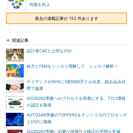
性能を向上
過去の連載記事が 152 件あります
関連記事
設計者CAEとは何なのか
材力とFEMをシッカリ理解して、シッカリ解析！
ケイデンスがGHSに1億5000万ドル出資、組み込み分
野で協業
ISO26262準拠へのプロセスを容易にする、TCL1適格
の認定を取得
AUTOSAR準拠のTOPPERSをテンシリカのプロセッサ
とDSPに移植
ISO26262準拠に必要な故障注入検証の手間を半減、