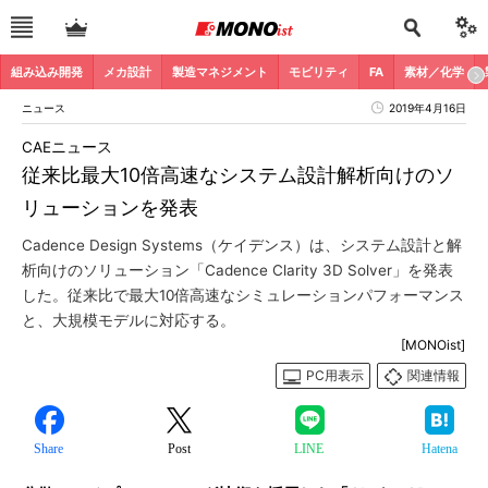
組み込み開発
メカ設計
製造マネジメント
モビリティ
FA
素材／化学
ニュース
2019年4月16日
CAEニュース
従来比最大10倍高速なシステム設計解析向けのソ
リューションを発表
Cadence Design Systems（ケイデンス）は、システム設計と解
析向けのソリューション「Cadence Clarity 3D Solver」を発表
した。従来比で最大10倍高速なシミュレーションパフォーマンス
と、大規模モデルに対応する。
[MONOist]
PC用表示
関連情報
Share
Post
LINE
Hatena