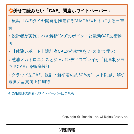
◎
併せて読みたい「CAE」関連ホワイトペーパー：
»
横浜ゴムのタイヤ開発を推進する“AI×CAE×ヒト”による三重
奏
»
設計者が実施すべき解析“3つ”のポイントと最新CAE技術動
向
»
【体験レポート】設計者CAEの有効性を“パスタ”で学ぶ
»
芝浦メカトロニクスとジャパンディスプレイが「従量制クラ
ウドCAE」を徹底検証
»
クラウド型CAE、設計・解析者の約50％がコスト削減、解析
速度／品質向上に期待
⇒ CAE関連の新着ホワイトペーパーはこちら
Copyright © ITmedia, Inc. All Rights Reserved.
関連情報