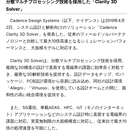
分散マルチプロセッシング技術を採用した「Clarity 3D
Solver」
Cadence Design Systems（以下、ケイデンス）は2019年4月
2日、システム設計と解析向けのソリューション「Cadence
Clarity 3D Solver」を発表した。従来のフィールドソルバーテク
ノロジーと比較して最大10倍高速となるシミュレーションパフォ
ーマンスと、大規模モデルに対応する。
Clarity 3D Solverは、分散マルチプロセッシング技術を採用。
複雑な3D構造の設計で直面する電磁界の課題に効率良く対処で
き、厳密な3D解析技術を提供する。設計データをチップ、ICパ
ッケージ、PCB設計環境から容易に読み込め、同社の設計環境
「Allegro」「Virtuoso」を使用している設計チームとの間に、親
和性の高い統合環境を提供する。
また、5G通信、車載ADAS、HPC、IoT（モノのインターネッ
ト）アプリケーションなどのシステム設計時に直面する電磁界の
課題に対応。実質無制限の大規模構造に対応し、従来比で最大10
倍の処理速度を可能にした。