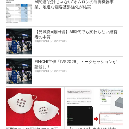
AI関連“だけじゃない”オムロンの制御機器事
業、地道な顧客基盤強化が結実
【見城徹×藤田晋】AI時代でも変わらない経営
者の本質
PR(FINCHI on GOETHE)
FINCHI主催「IVS2026」トークセッションが
話題に！
PR(FINCHI on GOETHE)