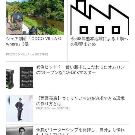
シェア別荘「COCO VILLA O
令和8年熊本地震による工場へ
wners」3選
の影響まとめ
PR(COCO VILLA on GOETHE)
異例ヒット？ 使い勝手にこだわったオムロン
の“オープンな”IO-Linkマスター
【西野亮廣】つくりたいものを追求できる環境
の作り方とは
PR(FINCHI on GOETHE)
全員がリーダーシップを発揮し、自分より優れ
た人財を育成する