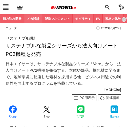
組み込み開発
メカ設計
製造マネジメント
モビリティ
FA
素材／化学
ニュース
2022年5月26日
サステナブル設計
サステナブルな製品シリーズから法人向けノート
PC2機種を発売
日本エイサーは、サステナブルな製品シリーズ「Vero」から、法
人向けノートPC2機種を発売する。本体や部品、梱包材に至るま
で、地球環境に配慮した素材を採用する他、ビジネス用途での利
便性を向上するプログラムを搭載している。
[MONOist]
PC用表示
関連情報
Share
Post
LINE
Hatena