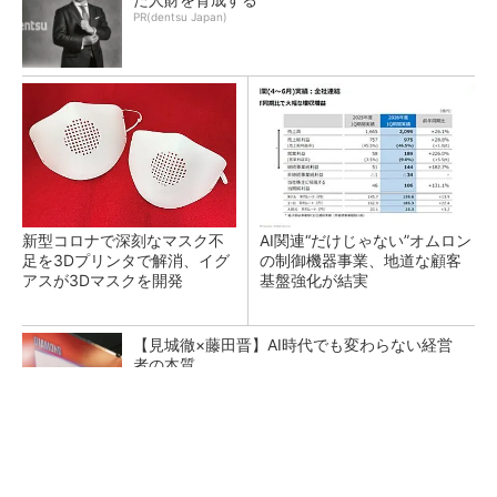
PR(dentsu Japan)
新型コロナで深刻なマスク不
AI関連“だけじゃない”オムロン
足を3Dプリンタで解消、イグ
の制御機器事業、地道な顧客
アスが3Dマスクを開発
基盤強化が結実
【見城徹×藤田晋】AI時代でも変わらない経営
者の本質
PR(FINCHI on GOETHE)
【レベル14】生成AIを味方に、3D CADを使い
こなそう！