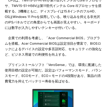
CPUは、TMV15-51-H76Vが第11世代インテル Core i7プロセッ
サ、TMV15-51-H56Vは第11世代インテル Core i5プロセッサを搭
載する。2機種ともに、ディスプレイは15.6インチのフルHD、
OSはWindows 11 Proを採用している。映り込みを抑える非光沢
のIPSパネルでどの角度からでも画面が見えやすい。キーボード
には数字が入力しやすいテンキーが付いている。
企業での利用を考慮し、「Acer Commercial BIOS」プログラ
ムを搭載。Acer Commercial BIOSは設定項目が豊富で、BIOSロ
ックによるデバイスの設定や多言語対応、セキュリティの強化な
ど、ビジネス用途での利便性を向上する。
プリインストールソフト「VeroSense」では、環境に配慮した
使用目標の設定が可能だ。設定はパフォーマンスモード、バラン
スモード、ECOモード、ECO＋モードの4段階があり、製品の消
費電力を抑えてバッテリー寿命を延ばせる。