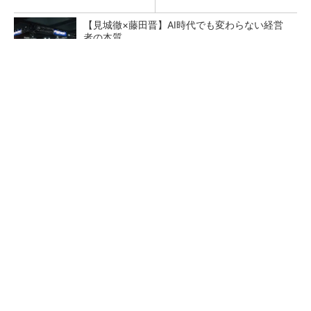
【見城徹×藤田晋】AI時代でも変わらない経営
者の本質
PR(FINCHI on GOETHE)
令和8年熊本地震による工場への影響まとめ
狭小な駐車場に、シャープがポールカメラ式製
品発表 市場シェア10％目指す