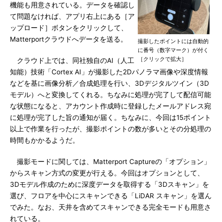
機能も用意されている。データを確認し
て問題なければ、アプリ右上にある［ア
ップロード］ボタンをクリックして、
Matterportクラウドへデータを送る。
撮影したポイントには自動的
に番号（数字マーク）が付く
［クリックで拡大］
クラウド上では、同社独自のAI（人工
知能）技術「Cortex AI」が撮影した2Dパノラマ画像や深度情報
などを基に画像分析／合成処理を行い、3Dデジタルツイン（3D
モデル）へと変換してくれる。ちなみに処理が完了して配信可能
な状態になると、アカウント作成時に登録したメールアドレス宛
に処理が完了した旨の通知が届く。ちなみに、今回は15ポイント
以上で作業を行ったが、撮影ポイントの数が多いとその分処理の
時間もかかるようだ。
撮影モードに関しては、Matterport Captureの「オプション」
からスキャン方式の変更が行える。今回はオプションとして、
3Dモデル作成のために深度データを取得する「3Dスキャン」を
選び、フロアを中心にスキャンできる「LiDAR スキャン」を選ん
でみた。なお、天井を含めてスキャンできる完全モードも用意さ
れている。