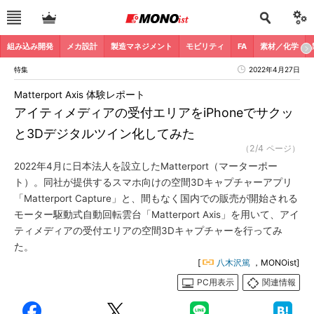
組み込み開発
メカ設計
製造マネジメント
モビリティ
FA
素材／化学
特集
2022年4月27日
Matterport Axis 体験レポート
アイティメディアの受付エリアをiPhoneでサクッ
と3Dデジタルツイン化してみた
（2/4 ページ）
2022年4月に日本法人を設立したMatterport（マーターポー
ト）。同社が提供するスマホ向けの空間3Dキャプチャーアプリ
「Matterport Capture」と、間もなく国内での販売が開始される
モーター駆動式自動回転雲台「Matterport Axis」を用いて、アイ
ティメディアの受付エリアの空間3Dキャプチャーを行ってみ
た。
[
八木沢篤
，MONOist]
PC用表示
関連情報