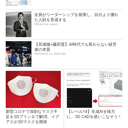
全員がリーダーシップを発揮し、自分より優れ
た人財を育成する
PR(dentsu Japan)
【見城徹×藤田晋】AI時代でも変わらない経営
者の本質
PR(FINCHI on GOETHE)
新型コロナで深刻なマスク不
【レベル14】生成AIを味方
足を3Dプリンタで解消、イグ
に、3D CADを使いこなそう！
アスが3Dマスクを開発