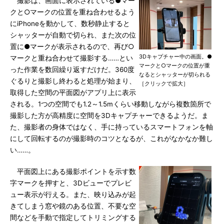
撮影は、画面に表示されている●マー
クと○マークの位置を重ね合わせるよう
にiPhoneを動かして、数秒静止すると
シャッターが自動で切られ、また次の位
置に●マークが表示されるので、再び○
3Dキャプチャー中の画面。●
マークと重ね合わせて撮影する……とい
マークと○マークの位置が重
った作業を数回繰り返すだけだ。360度
なるとシャッターが切られる
ぐるりと撮影し終わると処理が始まり、
［クリックで拡大］
取得した空間の平面図がアプリ上に表示
される。1つの空間でも1.2～1.5mくらい移動しながら複数箇所で
撮影した方が高精度に空間を3Dキャプチャーできるようだ。ま
た、撮影者の身体ではなく、手に持っているスマートフォンを軸
にして回転するのが撮影時のコツとなるが、これがなかなか難し
い……。
平面図上にある撮影ポイントを示す数
字マークを押すと、3Dビューでプレビ
ュー表示が行える。また、映り込みが起
きてしまう窓や鏡のある位置、不要な空
間などを手動で指定してトリミングする