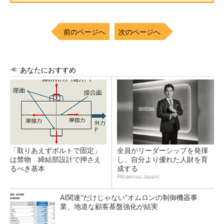
前のページへ
次のページへ
あなたにおすすめ
「取りあえずボルトで固定」
全員がリーダーシップを発揮
は禁物 締結部設計で押さえ
し、自分より優れた人財を育
るべき基本
成する
PR(dentsu Japan)
AI関連“だけじゃない”オムロンの制御機器事
業、地道な顧客基盤強化が結実