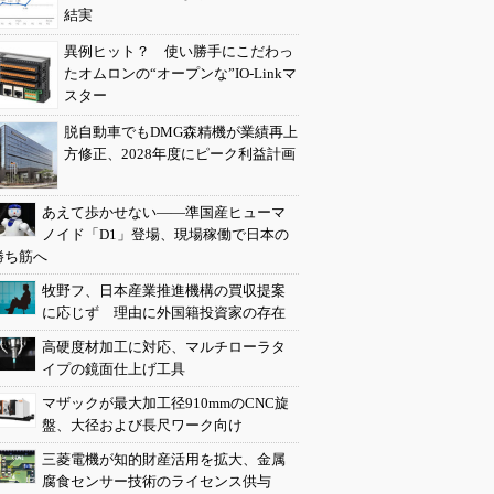
結実
異例ヒット？ 使い勝手にこだわっ
たオムロンの“オープンな”IO-Linkマ
スター
脱自動車でもDMG森精機が業績再上
方修正、2028年度にピーク利益計画
あえて歩かせない――準国産ヒューマ
ノイド「D1」登場、現場稼働で日本の
勝ち筋へ
牧野フ、日本産業推進機構の買収提案
に応じず 理由に外国籍投資家の存在
高硬度材加工に対応、マルチローラタ
イプの鏡面仕上げ工具
マザックが最大加工径910mmのCNC旋
盤、大径および長尺ワーク向け
三菱電機が知的財産活用を拡大、金属
腐食センサー技術のライセンス供与