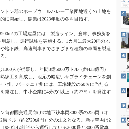
3Dプリンタ
産業オープンネット展
デジタルツインとCAE
ントン郡のホープウェルバレー工業団地近くの土地を
格的に開始し、開業は2023年度の冬を目指す。
S＆OP
インダストリー4.0
2
500m
の工場建屋には、製造ライン、倉庫、事務所を
イノベーション
を用意し、走行試験を実施する。1カ月に最大20両の地
製造業ビッグデータ
ムや地下鉄、高速列車までさまざまな種類の車両を製造
メイドインジャパン
する。
植物工場
300人が従事し、年間3億5000万ドル（約433億円）
知財マネジメント
、熟練工を育成し、地元の幅広いサプライチェーンを創
海外生産
ンド州、バージニア州には、工場建設の60％に当たる
グローバル設計・開発
）以上を発注し、中小企業に4分の1以上（約27％）を発注す
制御セキュリティ
新型コロナへの対応
首都圏交通局向けの地下鉄車両8000系の256両（オ
22億ドル（約2720億円）分の注文となる。新型車両は2
1980年代前半から運行している2000系と3000系電車