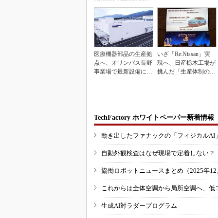
医療機器部品の生産拠
いざ「Re:Nissan」実
点へ、オリンパス長野
現へ、日産栃木工場が
事業場で最新設備に機
挑んだ「生産体制の比
能集約
例化」
TechFactory ホワイトペーパー新着情報
動き出したファナックの「フィジカルAI
自動外観検査はなぜ現場で定着しない？
協働ロボットニュースまとめ（2025年12月
これからは全体空調から局所空調へ、低
生成AI対ラダープログラム