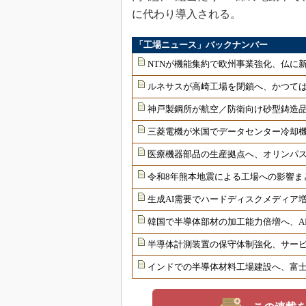
に代わり導入される。
「工場ニュース」バックナンバー
NTNが機能集約で欧州事業強化、仏に
ルネサスが高崎工場を閉鎖へ、かつては
神戸製鋼所が航空／防衛向け砂型鋳造品
三菱電機が米国でデータセンター冷却
医療機器部品の生産拠点へ、オリンパ
令和8年熊本地震による工場への影響ま
生成AI需要でハードディスクメディア増
韓国で半導体部材の加工能力倍増へ、AI
半導体計測装置の保守体制強化、サー
インドでの半導体材料工場建設へ、富士