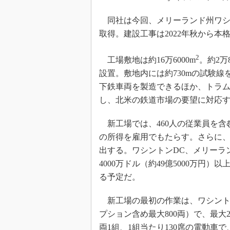
同社は今回、メリーランド州ワシ
取得。建設工事は2022年秋から本
2
工場敷地は約16万6000m
。約2万8
設置。敷地内には約730mの試験線
下鉄車両を製造できるほか、トラ
し、北米の鉄道市場の要望に対応
新工場では、460人の従業員を含む1
の所得を雇用でもたらす。さらに
出する。ワシントンDC、メリーラ
4000万ドル（約49億5000万円
る予定だ。
新工場の最初の作業は、ワシントン
プション含め最大800両）で、最大
両1組、1組当たり130席の電動車で、