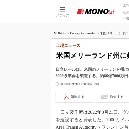
工
産
メディア
脱
つながる技術
AI×技術
MONOist
>
Factory Automation
>
米国メリーランド州
つながる工場
AI×設備
つながるサービ
Physical
工場ニュース
米国メリーランド州に
日立レールは、米国のメリーランド州に
8000系車両を製造する。約86億7000
2022年04月21日 07時00分 公開
印刷する
通知する
日立製作所は2022年3月21日
を建設すると発表した。7000万ドル（約86億
Area Transit Authority