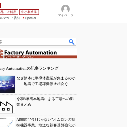
薬品・衣料品
中小製造業
マイページ
ルマガ
告知
Special
tory Automationの記事ランキング
なぜ熊本に半導体産業が集まるのか
――地震で工場稼働停止相次ぐ
令和8年熊本地震による工場への影
響まとめ
AI関連“だけじゃない”オムロンの制
御機器事業、地道な顧客基盤強化が