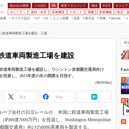
程別：
組み込み開発
メカ設計
製造マネジメント
物流
R＆D
キャリア
FA
業別：
モビリティ
素材／化学
医療機器
ロボット
電機
産業機械
食品・
炭素
サステナ設計
エッジ逆襲
品質
展示会
特集
メ
IoT
AI
ebook
伝承
組み込み開発
CEATEC
読者調査まとめ
編集後記
に鉄道車両製造工場を建設：工場...
JIMTOF
保全
メカ設計
つながるクルマ
組込み/エッジ コンピューティング
ス
 AI
製造マネジメント
5G
展＆IoT/5Gソリューション展
VR／AR
FA
鉄道車両製造工場を建設
IIFES
モビリティ
フィールドサービス
国際ロボット展
素材／化学
FPGA
鉄道車両製造工場を建設し、ワシントン首都圏交通局向け
Fac
ジャパンモビリティショー
万円を投資し、2023年度の冬の開業を目指す。
組み込み画像技術
TECHNO-FRONTIER
[
MONOist
]
組み込みモデリング
人テク展
Windows Embedded
見る
Share
スマート工場EXPO
車載ソフト開発
EdgeTech+
、グループ会社の日立レールが、米国に鉄道車両製造工場
ISO26262
日本ものづくりワールド
7000万円）を投資し、Washington Metropolitan
無償設計ツール
AUTOMOTIVE WORLD
（ワシントン首都圏交通局）向けの8000系車両を製造する。