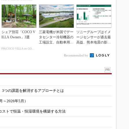
シェア別荘「COCO V
三菱電機が米国でデー
ソニーグループはイメ
ILLA Owners」3選
タセンター冷却機器の
ージセンサーが過去最
工場設立、自動車用電
高益、熊本地震の影響
装品工場を改修
も限定的
PR(COCO VILLA on GOETHE)
Recommended by
PR
」
 3つの課題を解消するアプローチとは
～2026年5月）
コストで恒温・恒湿環境を構築する方法