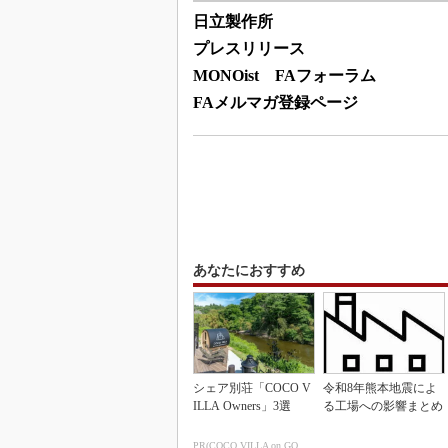
日立製作所
プレスリリース
MONOist FAフォーラム
FAメルマガ登録ページ
あなたにおすすめ
シェア別荘「COCO V
令和8年熊本地震によ
ILLA Owners」3選
る工場への影響まとめ
PR(COCO VILLA on GOETHE)