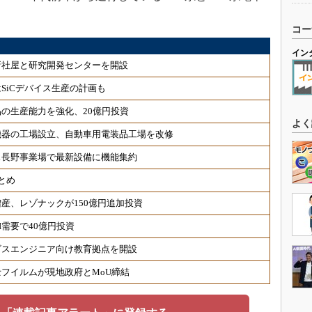
コー
イン
新社屋と研究開発センターを開設
SiCデバイス生産の計画も
の生産能力を強化、20億円投資
よく
機器の工場設立、自動車用電装品工場を改修
ス長野事業場で最新設備に機能集約
とめ
産、レゾナックが150億円追加投資
需要で40億円投資
ビスエンジニア向け教育拠点を開設
フイルムが現地政府とMoU締結