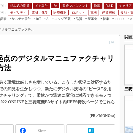
程別：
組み込み開発
メカ設計
製造マネジメント
物流
R＆D
キャリア
FA
業別：
モビリティ
素材／化学
医療機器
ロボット
電機
産業機械
食品・
炭素
サステナ設計
エッジ逆襲
品質
展示会
特集
メ
IoT
AI
ebook
伝承
組み込み開発
CEATEC
読者調査まとめ
編集後記
タルマニュファクチ...
JIMTOF
保全
メカ設計
つながるクルマ
関連
組込み/エッジ コンピューティング
ス
 AI
製造マネジメント
5G
展＆IoT/5Gソリューション展
VR／AR
FA
起点のデジタルマニュファクチャリ
IIFES
モビリティ
フィールドサービス
国際ロボット展
方法
素材／化学
FPGA
ジャパンモビリティショー
組み込み画像技術
巻く環境は厳しさを増している。こうした状況に対応するた
TECHNO-FRONTIER
での知見を生かしつつ、新たにデジタル技術の“ピース”を用
三菱
組み込みモデリング
人テク展
クチャリング」で、柔軟かつ迅速に変化に対応できるモノづ
Windows Embedded
022 ONLINEと三菱電機FAサイト内IIFES特設ページでこれら
スマート工場EXPO
車載ソフト開発
EdgeTech+
[
PR／MONOist
]
ISO26262
日本ものづくりワールド
無償設計ツール
AUTOMOTIVE WORLD
Share