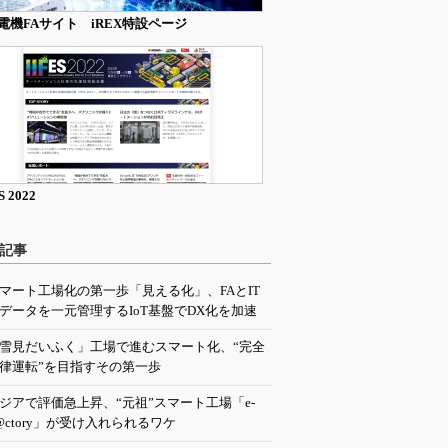
電機FAサイト iREX特設ページ
S 2022
記事
マート工場化の第一歩「見える化」、FAとIT
データを一元管理するIoT基盤でDX化を加速
雪見だいふく」工場で進むスマート化、“完全
律運転”を目指すその第一歩
ジアで評価急上昇、“元祖”スマート工場「e-
@ctory」が受け入れられるワケ