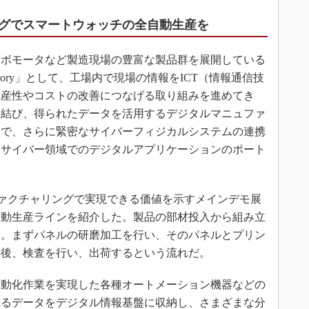
グでスマートウォッチの全自動生産を
ボモータなど製造現場の豊富な製品群を展開している
ctory」として、工場内で現場の情報をICT（情報通信技
生産性やコストの改善につなげる取り組みを進めてき
に結び、得られたデータを活用するデジタルマニュファ
中で、さらに緊密なサイバーフィジカルシステムの連携
、サイバー領域でのデジタルアプリケーションのポート
。
ニュファクチャリングで実現できる価値を示すメインデモ展
自動生産ラインを紹介した。製品の部材投入から組み立
る。まずパネルの研磨加工を行い、そのパネルとプリン
の後、検査を行い、出荷するという流れだ。
動化作業を実現した各種オートメーション機器などの
れるデータをデジタル情報基盤に収納し、さまざまな分