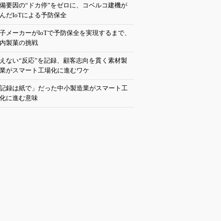
備要因の“ドカ停”をゼロに、コベルコ建機が
んだIoTによる予防保全
子メーカーがIoTで予防保全を実現するまで、
内製菓の挑戦
えない“反応”を記録、顧客志向を貫く素材製
業がスマート工場化に進むワケ
記録は紙で」だった中小製造業がスマート工
化に進む意味