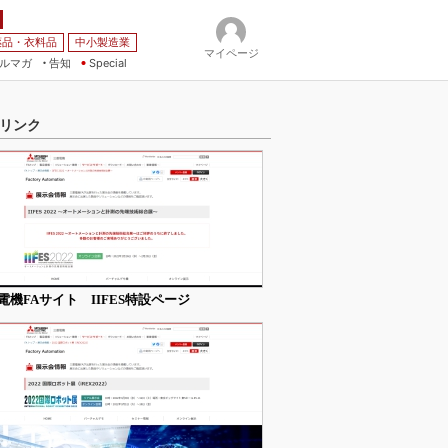
薬品・衣料品
中小製造業
マイページ
ルマガ
告知
Special
リンク
電機FAサイト IIFES特設ページ