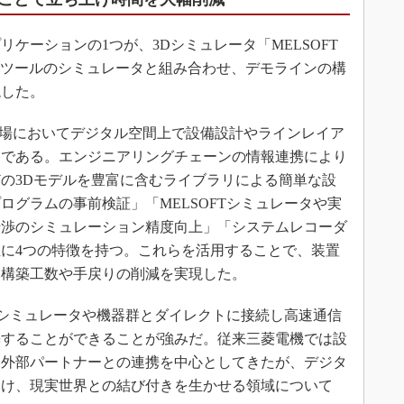
ーションの1つが、3Dシミュレータ「MELSOFT
ングツールのシミュレータと組み合わせ、デモラインの構
現した。
開発現場においてデジタル空間上で設備設計やラインレイア
アである。エンジニアリングチェーンの情報連携により
の3Dモデルを豊富に含むライブラリによる簡単な設
ログラムの事前検証」「MELSOFTシミュレータや実
干渉のシミュレーション精度向上」「システムレコーダ
に4つの特徴を持つ。これらを活用することで、装置
ン構築工数や手戻りの削減を実現した。
Tシミュレータや機器群とダイレクトに接続し高速通信
築することができることが強みだ。従来三菱電機では設
、外部パートナーとの連携を中心としてきたが、デジタ
向け、現実世界との結び付きを生かせる領域について