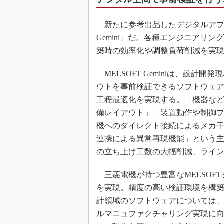
新たに参考出品したデジタルアプリケ
Gemini」だ。各種エンジニアリ
築時の効率化や調整負荷削減を実
MELSOFT Geminiは、設計
ウトを事前検証できるソフトウェ
工程最適化を実現する。「機器など
備レイアウト」「装置動作や制御プ
機へのダイレクト接続によるメカ
連携による異常再現機能」という主
の立ち上げ工数の大幅削減、ライ
三菱電機が持つ豊富なMELSOF
を実現。精度の高い検証環境を構
計領域のソフトウェアについては
ルマニュファクチャリング実現に