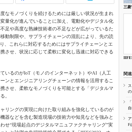
3Dプリンタ
産業オープンネット展
三菱
デジタルツインとCAE
度なモノづくりを続けるためには厳しい状況が生まれ
S＆OP
種変量化が進んでいることに加え、電動化やデジタル化
手不足や高度な熟練技術者の不足などが広がっているた
インダストリー4.0
の移動制限や、サプライチェーンの混乱により、先の読
イノベーション
おり、これらに対応するためにはサプライチェーンとエ
製造業ビッグデータ
連携させ、状況に応じて柔軟に変化し迅速に対応できる
メイドインジャパン
IIFE
植物工場
いるのがIoT（モノのインターネット）やAI（人工
関連
知財マネジメント
ェーンとエンジニアリングチェーンの情報を活用するこ
海外生産
ス
連携させ、柔軟なモノづくりを可能とする「デジタルマ
の
グローバル設計・開発
ある。
「
制御セキュリティ
自
ャリングの実現に向けた取り組みを強化しているのが
新型コロナへの対応
御機器などを含む製造現場の技術力や知見などを強みと
ア
わせ“現場起点のデジタルマニュファクチャリング”実
F