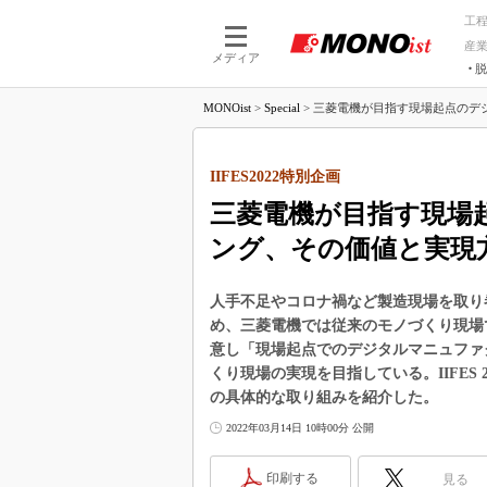
工
産
メディア
脱
つながる技術
AI×技術
MONOist
>
Special
>
三菱電機が目指す現場起点のデジ
つながる工場
AI×設備
つながるサービ
Physical
IIFES2022特別企画
三菱電機が目指す現場
ング、その価値と実現
人手不足やコロナ禍など製造現場を取り
め、三菱電機では従来のモノづくり現場
意し「現場起点でのデジタルマニュファ
くり現場の実現を目指している。IIFES 2
の具体的な取り組みを紹介した。
2022年03月14日 10時00分 公開
印刷する
見る