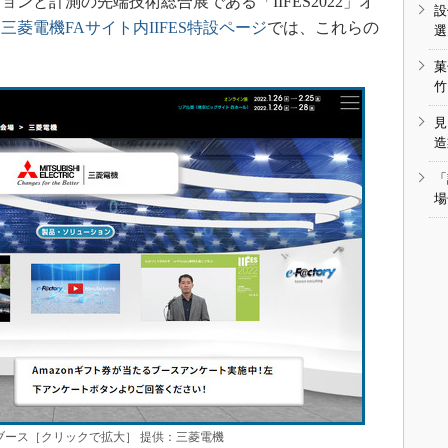
ンと計測の先端技術総合展である「IIFES2022」オ
設
た
三菱電機FAサイト内IIFES特設ページ
では、これらの
選
菓
竹
見
造
「
場
電機ブース［クリックで拡大］ 提供：三菱電機