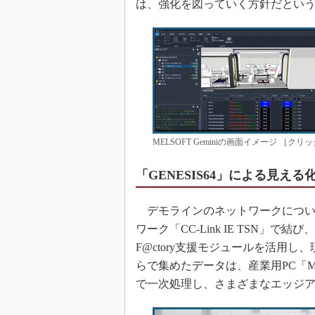
は、強化を図っていく方針だとい
MELSOFT Geminiの画面イメージ ［
「GENESIS64」による見え
デモラインのネットワークについ
ワーク「CC-Link IE TSN」
F@ctory支援モジュールを活用
らで集めたデータは、産業用PC「MEL
で一次処理し、さまざまなエッジ