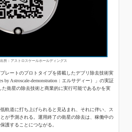
 出所：アストロスケールホールディングス
プレートのプロトタイプを搭載したデブリ除去技術実
ces by Astroscale-demonstration：エルサディー）」の実証
了した衛星の除去技術と商業的に実行可能であるかを実
が低軌道に打ち上げられると見込まれ、それに伴い、ス
ことが予測される。運用終了の衛星の除去は、稼働中の
を保護することにつながる。