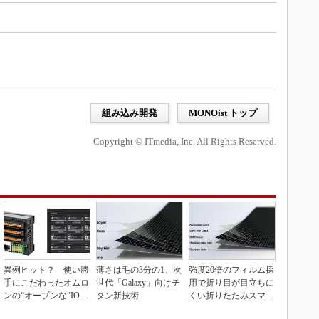
ス
組み込み開発
MONOist トップ
Copyright © ITmedia, Inc. All Rights Reserved.
異例ヒット？ 使い勝
薄さは毛の3分の1、次
強度20倍のフィルム採
手にこだわったオムロ
世代「Galaxy」向けチ
用で折り目が目立ちに
ンの“オープンな”IO-L
タン新技術
くい折りたたみスマホ
inkマスター
の新技術