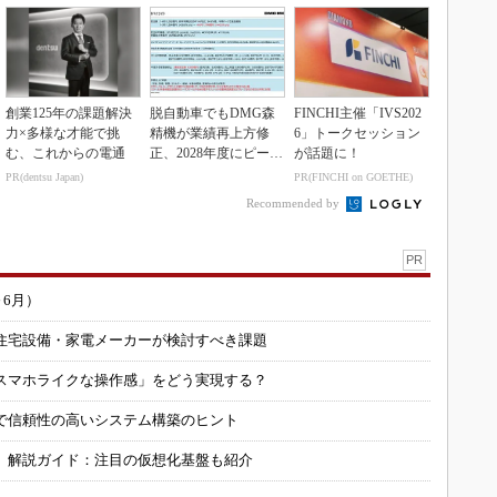
創業125年の課題解決
脱自動車でもDMG森
FINCHI主催「IVS202
力×多様な才能で挑
精機が業績再上方修
6」トークセッション
む、これからの電通
正、2028年度にピーク
が話題に！
利益計画
PR(dentsu Japan)
PR(FINCHI on GOETHE)
Recommended by
PR
～6月）
住宅設備・家電メーカーが検討すべき課題
スマホライクな操作感」をどう実現する？
で信頼性の高いシステム構築のヒント
」解説ガイド：注目の仮想化基盤も紹介