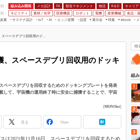
程別：
組み込み開発
メカ設計
製造マネジメント
物流
R＆D
キャリア
FA
業別：
モビリティ
素材／化学
医療機器
ロボット
電機
産業機械
食品・
炭素
サステナ設計
エッジ逆襲
品質
展示会
特集
メ
IoT
AI
ebook
伝承
組み込み開発
CEATEC
読者調査まとめ
編集後記
スペースデブリ回収用のド...
JIMTOF
保全
メカ設計
つながるクルマ
組込み/エッジ コンピューティング
ス
 AI
製造マネジメント
5G
展＆IoT/5Gソリューション展
VR／AR
FA
獲、スペースデブリ回収用のドッキ
IIFES
モビリティ
フィールドサービス
国際ロボット展
素材／化学
FPGA
組み
ジャパンモビリティショー
組み込み画像技術
スペースデブリを回収するためのドッキングプレートを発表
TECHNO-FRONTIER
載して、宇宙機の運用終了時に安全に捕獲することで、宇宙
組み込みモデリング
人テク展
Windows Embedded
[
MONOist
]
スマート工場EXPO
車載ソフト開発
EdgeTech+
見る
Share
ISO26262
日本ものづくりワールド
無償設計ツール
AUTOMOTIVE WORLD
2021年11月16日、スペースデブリを回収するため