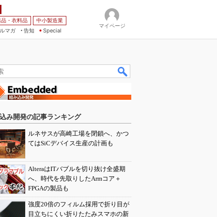
薬品・衣料品
中小製造業
マイページ
ルマガ
告知
Special
込み開発の記事ランキング
ルネサスが高崎工場を閉鎖へ、かつ
てはSiCデバイス生産の計画も
AlteraはITバブルを切り抜け全盛期
へ、時代を先取りしたArmコア＋
FPGAの製品も
強度20倍のフィルム採用で折り目が
目立ちにくい折りたたみスマホの新