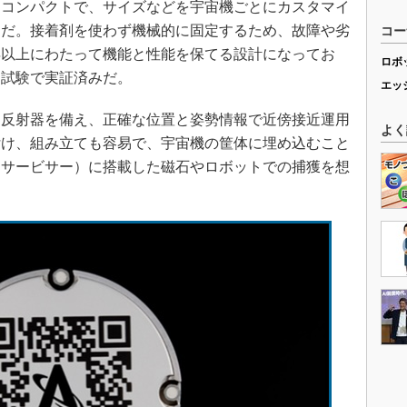
コンパクトで、サイズなどを宇宙機ごとにカスタマイ
ンだ。接着剤を使わず機械的に固定するため、故障や劣
コー
年以上にわたって機能と性能を保てる設計になってお
ロボ
と試験で実証済みだ。
エッ
反射器を備え、正確な位置と姿勢情報で近傍接近運用
よく
付け、組み立ても容易で、宇宙機の筐体に埋め込むこと
（サービサー）に搭載した磁石やロボットでの捕獲を想