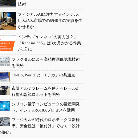
技術
フィジカルAIに注力するインテル、
組み込み市場での約40年の実績を生
かせるか
インテル“ヤマネコ”の実力は？／
「Renesas 365」は3カ月かかる作業
が1分に
フラクタルによる高精度画像認識技術
を開発
“Hello, World”と「Lチカ」の共通点
市販アルミフレームを使えるレール走
行型AI監視ロボットを開発
シリコン量子コンピュータの量産開発
へ、インテルの18Aプロセスを活用
フィジカルAI時代のロボティクス新標
準、安全性は「後付け」でなく「設計
の核心」