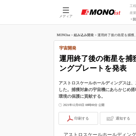
工
産
メディア
脱
つながる技術
AI×技術
MONOist
>
組み込み開発
>
運用終了後の衛星を捕獲、
つながる工場
AI×設備
つながるサービ
Physical
宇宙開発
運用終了後の衛星を捕
ングプレートを発表
アストロスケールホールディングスは、
した。捕獲対象の宇宙機にあらかじめ搭
環境の保護に貢献する。
2021年12月03日 08時00分 公開
印刷する
通知する
アストロスケールホールディングスは