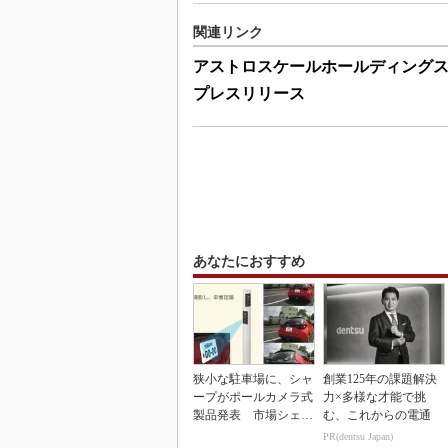
関連リンク
アストロスケールホールディング
プレスリリース
あなたにおすすめ
狭小な駐車場に、シャ
創業125年の課題解決
ープがポールカメラ式
力×多様な才能で挑
製品発表 市場シェア
む、これからの電通
10％目指す
PR(dentsu Japan)