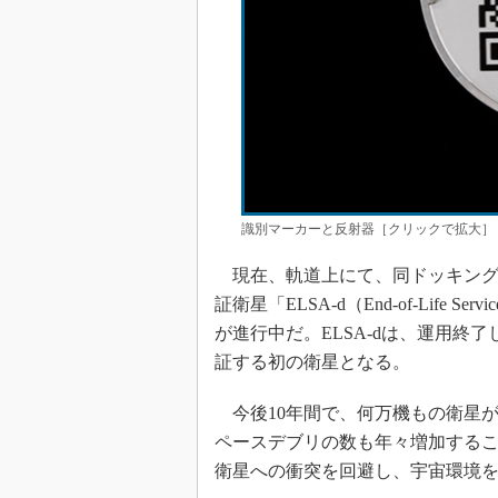
識別マーカーと反射器［クリックで拡大］
現在、軌道上にて、同ドッキング
証衛星「ELSA-d（End-of-Life Servi
が進行中だ。ELSA-dは、運用終
証する初の衛星となる。
今後10年間で、何万機もの衛星
ペースデブリの数も年々増加する
衛星への衝突を回避し、宇宙環境