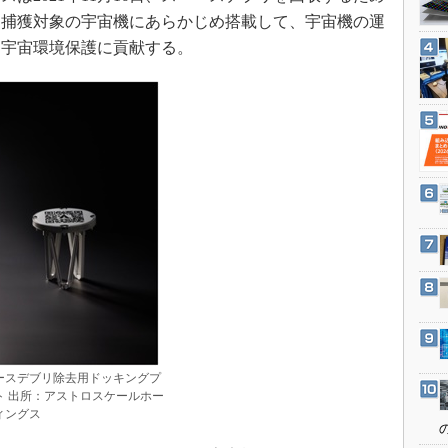
3Dプリンタ
産業オープンネット展
。捕獲対象の宇宙機にあらかじめ搭載して、宇宙機の運
デジタルツインとCAE
、宇宙環境保護に貢献する。
S＆OP
インダストリー4.0
イノベーション
製造業ビッグデータ
メイドインジャパン
植物工場
知財マネジメント
海外生産
グローバル設計・開発
制御セキュリティ
ースデブリ除去用ドッキングプ
新型コロナへの対応
ト 出所：アストロスケールホー
ィングス