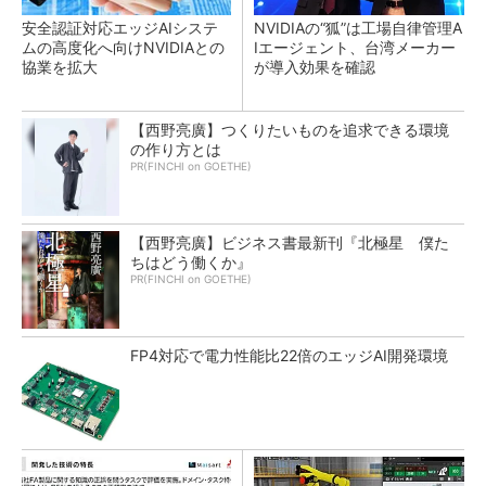
安全認証対応エッジAIシステ
NVIDIAの“狐”は工場自律管理A
ムの高度化へ向けNVIDIAとの
Iエージェント、台湾メーカー
協業を拡大
が導入効果を確認
【西野亮廣】つくりたいものを追求できる環境
の作り方とは
PR(FINCHI on GOETHE)
【西野亮廣】ビジネス書最新刊『北極星 僕た
ちはどう働くか』
PR(FINCHI on GOETHE)
FP4対応で電力性能比22倍のエッジAI開発環境