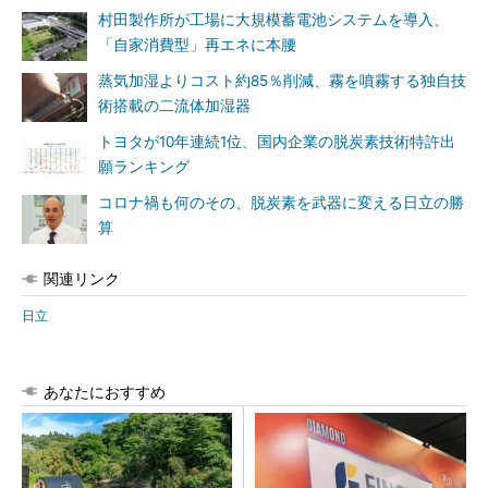
村田製作所が工場に大規模蓄電池システムを導入、
「自家消費型」再エネに本腰
蒸気加湿よりコスト約85％削減、霧を噴霧する独自技
術搭載の二流体加湿器
トヨタが10年連続1位、国内企業の脱炭素技術特許出
願ランキング
コロナ禍も何のその、脱炭素を武器に変える日立の勝
算
関連リンク
日立
あなたにおすすめ