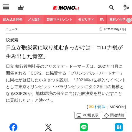
組み込み開発
メカ設計
製造マネジメント
モビリティ
FA
素材／化学
ニュース
2021年10月25日
脱炭素
日立が脱炭素に取り組むきっかけは「コロナ禍が
生み出した青空」
日立 執行役副社長のアリステア・ドーマー氏は、2021年11月に
開催される「COP2」に協賛する「プリンシパル・パートナー」
に同社が就任したいきさつを説明。「2021年の世界的なイベント
として東京オリンピック・パラリンピックに次ぐ2番目の規模と
なるCOP26が、地球環境の保全に向けた解決案を見いだすこと
に貢献したい」と述べた。
[
朴尚洙
，MONOist]
PC用表示
関連情報