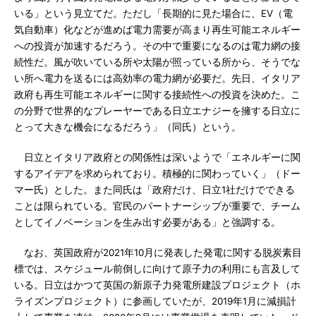
いる」という見立てだ。ただし「長期的に見た場合に、EV（電
気自動車）化などが進めば電力需要が高まり再生可能エネルギー
への投資が加速するだろう。その中で重要になるのは電力網の接
続性だ。風が吹いている所や太陽が照っている所から、そうでな
い所へ電力を送るには高効率の電力網が必要だ。先日、イタリア
政府も再生可能エネルギーに関する接続性への投資を決めた。こ
の分野で世界的なプレーヤーである日立エナジーを擁する日立に
とって大きな機会になるだろう」（同氏）という。
日立とイタリア政府との関係性は深いようで「エネルギーに関
するアイデアを求められており。積極的に関わっていく」（ドー
マー氏）とした。また同氏は「政府だけ、日立1社だけでできる
ことは限られている。官民のパートナーシップが重要で、チーム
としてイノベーションを生み出す必要がある」と強調する。
なお、英国政府が2021年10月に発表した発電に関する脱炭素目
標では、スケジュール前倒しに向けて原子力の利用にも言及して
いる。日立はかつて英国の新原子力発電所建設プロジェクト（ホ
ライズンプロジェクト）に参画していたが、2019年1月に減損計