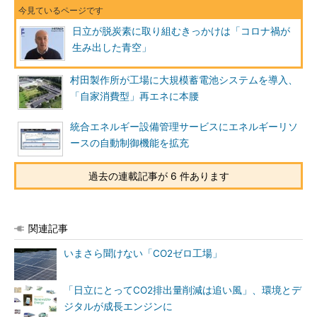
日立が脱炭素に取り組むきっかけは「コロナ禍が
生み出した青空」
村田製作所が工場に大規模蓄電池システムを導入、
「自家消費型」再エネに本腰
統合エネルギー設備管理サービスにエネルギーリソ
ースの自動制御機能を拡充
過去の連載記事が 6 件あります
関連記事
いまさら聞けない「CO2ゼロ工場」
「日立にとってCO2排出量削減は追い風」、環境とデ
ジタルが成長エンジンに