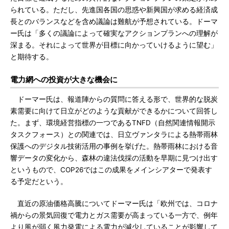
られている。ただし、先進国各国の思惑や新興国が求める経済成
長とのバランスなどを含め議論は難航が予想されている。ドーマ
ー氏は「多くの議論によって確実なアクションプランへの理解が
深まる。それによって世界が目標に向かっていけるように望む」
と期待する。
電力網への投資が大きな機会に
ドーマー氏は、報道陣からの質問に答える形で、世界的な脱炭
素需要に向けて日立がどのような貢献ができるかについて回答し
た。まず、環境経営指標の一つであるTNFD（自然関連情報開示
タスクフォース）との関連では、日立ヴァンタラによる熱帯雨林
保護へのデジタル技術活用の事例を挙げた。熱帯雨林における音
響データの変化から、森林の違法伐採の活動を早期に見つけ出す
というもので、COP26ではこの成果をメインシアターで発表す
る予定だという。
直近の原油価格高騰についてドーマー氏は「欧州では、コロナ
禍からの景気回復で電力とガス需要が高まっている一方で、例年
より風が弱く風力発電による電力が減少していることが影響して