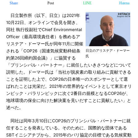
Share
Post
LINE
Hatena
日立製作所（以下、日立）は2021年
10月22日、オンラインで会見を開き、
同社 執行役副社でChief Environmental
Officer（最高環境責任者）を務めるア
リステア・ドーマー氏が同年11月に開催
される「COP26（国連気候変動枠組条
日立のアリステア・ドーマー
氏
約第26回締約国会議）」に協賛する
「プリンシパル・パートナー」に就任したいきさつなどについて
説明した。ドーマー氏は「当社が脱炭素の取り組みに貢献できる
ことを証明した上で、COP26の日本唯一のスポンサーとして選
ばれたことは光栄だ。2021年の世界的なイベントとして東京オリ
ンピック・パラリンピックに次ぐ2番目の規模となるCOP26が、
地球環境の保全に向けた解決案を見いだすことに貢献したい」と
述べた。
同社は同年3月10日にCOP26のプリンシパル・パートナーに就
任することを発表している。そのために、国際的な団体である
SBTイニシアチブから、2015年のパリ協定の目標である気候変動