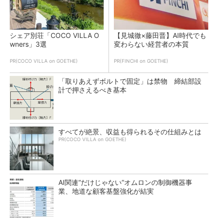
シェア別荘「COCO VILLA O
【見城徹×藤田晋】AI時代でも
wners」3選
変わらない経営者の本質
PR(COCO VILLA on GOETHE)
PR(FINCHI on GOETHE)
「取りあえずボルトで固定」は禁物 締結部設
計で押さえるべき基本
すべてが絶景、収益も得られるその仕組みとは
PR(COCO VILLA on GOETHE)
AI関連“だけじゃない”オムロンの制御機器事
業、地道な顧客基盤強化が結実