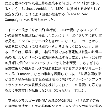
による世界の平均気温上昇を産業革命前と比べ1.5℃未満に抑え
るという「Business Ambition for 1.5℃」に賛同する企業として
認定を受け、これにより国連が推進する「Race to Zero
Campaign」への参画を果たした。
ドーマー氏は「今から約1年半前、コロナ禍によるロックダウ
ンの影響で産業活動が停止したことにより、北イタリアに青い空
が見え、インドのデリーの空もきれいになった。このことから、
脱炭素にどのように取り組むべきか考えるようになった」と語
る。日立は、環境に優しい輸送手段である蓄電池搭載型の鉄道車
両の他、よりクリーンな電力網を実現する日立エナジー（2021年
10月1日で日立ABBパワーグリッドから社名変更）、さまざまな
産業技術との組み合わせで脱炭素に講演するデジタルソリューシ
ョン群「Lumada」などの事業を展開している。「世界各国政府
がコロナ禍から回復する経済活性化に向けてグリーンインフラス
トラクチャへの大規模投資を検討しており、この需要に対応でき
るよう事業方針を転換しなければならない」（同氏）。
英国のグラスゴーで開催されるCOP26では、パリ協定で定め
た目標を達成するための具体的なアクションプランの策定が求め