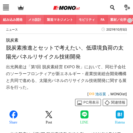
組み込み開発
メカ設計
製造マネジメント
モビリティ
FA
素材／化学
ニュース
2021年10月5日
脱炭素
脱炭素推進とセットで考えたい、低環境負荷の太
陽光パネルリサイクル技術開発
出光興産は「第1回 脱炭素経営 EXPO 秋」において、同社子会社
のソーラーフロンティアが新エネルギー・産業技術総合開発機構
と共同で進める、太陽光パネルのリサイクル技術開発に関する展
示を行った。
[
池谷翼
，MONOist]
PC用表示
関連情報
Share
Post
LINE
Hatena