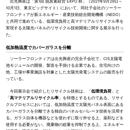
出光興産は「第1回 脱炭素経営 EXPO 秋」（2021年9月29日～
10月1日、東京ビッグサイト）において、同社子会社のソーラー
フロンティアが新エネルギー・産業技術総合開発機構（NEDO）
と共同で進めている、低環境負荷と高マテリアルリサイクル率を
実現する太陽光パネルのリサイクル技術開発に関する展示を行っ
た。
低加熱温度でカバーガラスを分離
ソーラーフロンティアは出光興産の完全子会社で、CIS太陽電
池モジュールの開発、製造を手掛ける企業である。住宅向けの
他、工場や事業施設を対象とした太陽光発電システムの販売を行
っている。
今回展示会で紹介したリサイクル技術は、「
低環境負荷
」と
「
高マテリアルリサイクル率
」を特徴とするものである。リサイ
クルプロセスにおいては、低加熱温度で太陽光パネル表面にある
カバーガラスを分離できる独自のパネルセパレータ技術を活用す
る。ガラス自体を機器などを使わずに取り外せる上、薬剤などを
使用する必要がない。廃棄物の総量を抑制できる上、エネルギー