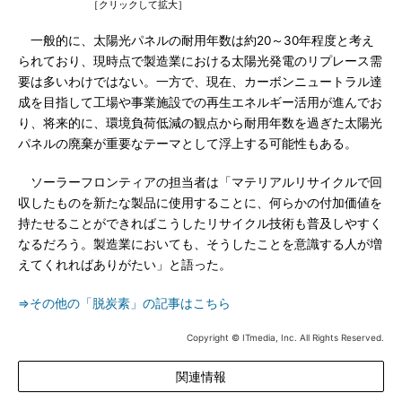
［クリックして拡大］
一般的に、太陽光パネルの耐用年数は約20～30年程度と考え
られており、現時点で製造業における太陽光発電のリプレース需
要は多いわけではない。一方で、現在、カーボンニュートラル達
成を目指して工場や事業施設での再生エネルギー活用が進んでお
り、将来的に、環境負荷低減の観点から耐用年数を過ぎた太陽光
パネルの廃棄が重要なテーマとして浮上する可能性もある。
ソーラーフロンティアの担当者は「マテリアルリサイクルで回
収したものを新たな製品に使用することに、何らかの付加価値を
持たせることができればこうしたリサイクル技術も普及しやすく
なるだろう。製造業においても、そうしたことを意識する人が増
えてくれればありがたい」と語った。
⇒その他の「脱炭素」の記事はこちら
Copyright © ITmedia, Inc. All Rights Reserved.
関連情報