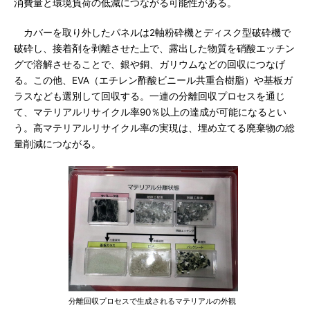
消費量と環境負荷の低減につながる可能性がある。
カバーを取り外したパネルは2軸粉砕機とディスク型破砕機で
破砕し、接着剤を剥離させた上で、露出した物質を硝酸エッチン
グで溶解させることで、銀や銅、ガリウムなどの回収につなげ
る。この他、EVA（エチレン酢酸ビニール共重合樹脂）や基板ガ
ラスなども選別して回収する。一連の分離回収プロセスを通じ
て、マテリアルリサイクル率90％以上の達成が可能になるとい
う。高マテリアルリサイクル率の実現は、埋め立てる廃棄物の総
量削減につながる。
分離回収プロセスで生成されるマテリアルの外観