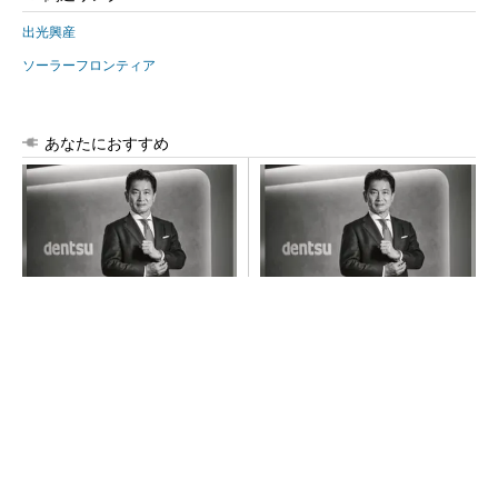
出光興産
ソーラーフロンティア
あなたにおすすめ
全員がリーダーシップを発揮
チームが本音で意見を交わし
し、自分より優れた人財を育
合い、多様な人財が挑戦でき
成する
る組織へ
PR(dentsu Japan)
PR(dentsu Japan)
令和8年熊本地震による工場への影響まとめ