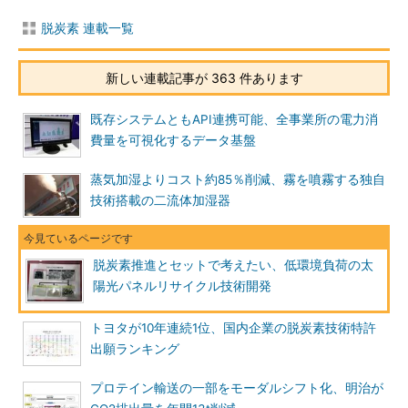
脱炭素 連載一覧
新しい連載記事が 363 件あります
既存システムともAPI連携可能、全事業所の電力消
費量を可視化するデータ基盤
蒸気加湿よりコスト約85％削減、霧を噴霧する独自
技術搭載の二流体加湿器
脱炭素推進とセットで考えたい、低環境負荷の太
陽光パネルリサイクル技術開発
トヨタが10年連続1位、国内企業の脱炭素技術特許
出願ランキング
プロテイン輸送の一部をモーダルシフト化、明治が