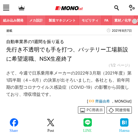
組み込み開発
メカ設計
製造マネジメント
モビリティ
FA
素材／化学
連載
2021年8月7日
自動車業界の1週間を振り返る
先行き不透明でも手を打つ、バッテリー工場新設
に希望退職、NSX生産終了
（1/2 ページ）
さて、今週で日系乗用車メーカーの2022年3月期（2021年度）第
1四半期（4～6月）の決算が出そろいました。各社とも、前年同
期の新型コロナウイルス感染症（COVID-19）の影響から回復し
ており、増収増益です。
[
齊藤由希
，MONOist]
PC用表示
関連情報
Share
Post
LINE
Hatena