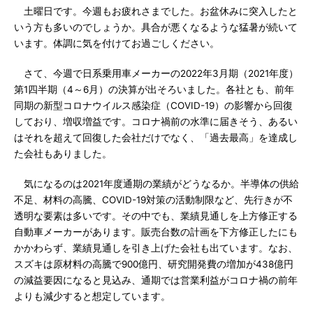
土曜日です。今週もお疲れさまでした。お盆休みに突入したと
いう方も多いのでしょうか。具合が悪くなるような猛暑が続いて
います。体調に気を付けてお過ごしください。
さて、今週で日系乗用車メーカーの2022年3月期（2021年度）
第1四半期（4～6月）の決算が出そろいました。各社とも、前年
同期の新型コロナウイルス感染症（COVID-19）の影響から回復
しており、増収増益です。コロナ禍前の水準に届きそう、あるい
はそれを超えて回復した会社だけでなく、「過去最高」を達成し
た会社もありました。
気になるのは2021年度通期の業績がどうなるか。半導体の供給
不足、材料の高騰、COVID-19対策の活動制限など、先行きが不
透明な要素は多いです。その中でも、業績見通しを上方修正する
自動車メーカーがあります。販売台数の計画を下方修正したにも
かかわらず、業績見通しを引き上げた会社も出ています。なお、
スズキは原材料の高騰で900億円、研究開発費の増加が438億円
の減益要因になると見込み、通期では営業利益がコロナ禍の前年
よりも減少すると想定しています。