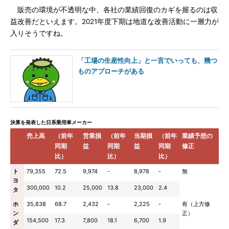
販売の環境が不透明な中、各社の業績回復のカギを握るのは収
益改善だといえます。2021年度下期は地道な改善活動に一層力が
入りそうですね。
「工場の生産性向上」と一言でいっても、幾つ
ものアプローチがある
決算を発表した日系乗用車メーカー
売上高
（前年
営業損
（前年
当期損
（前年
業績予想の
同期
益
同期
益
同期
修正
比）
比）
比）
ト
79,355
72.5
9,974
-
8,978
-
無
ヨ
300,000
10.2
25,000
13.8
23,000
2.4
タ
ホ
35,838
68.7
2,432
-
2,225
-
有（上方修
ン
正）
154,500
17.3
7,800
18.1
6,700
1.9
ダ