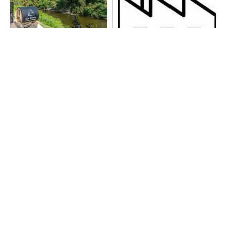
シェア別荘「COCO VILLA O
令和8年熊本地震による工場へ
wners」3選
の影響まとめ
PR(COCO VILLA on GOETHE)
全員がリーダーシップを発揮し、自分より優れ
た人財を育成する
PR(dentsu Japan)
チームが本音で意見を交わし合い、多様な人財
が挑戦できる組織へ
PR(dentsu Japan)
異例ヒット？ 使い勝手にこだわったオムロン
の“オープンな”IO-Linkマスター