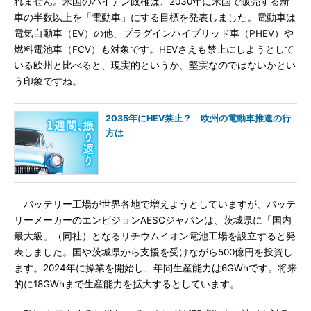
れません。米国のバイデン政権は、2030年に米国で販売する新
車の半数以上を「電動車」にする目標を発表しました。電動車は
電気自動車（EV）の他、プラグインハイブリッド車（PHEV）や
燃料電池車（FCV）も対象です。HEVさえも禁止にしようとして
いる欧州と比べると、現実的というか、堅実なのではないかとい
う印象ですね。
2035年にHEV禁止？ 欧州の電動車推進の行
方は
バッテリー工場が世界各地で増えようとしていますが、バッテ
リーメーカーのエンビジョンAESCジャパンは、茨城県に「国内
最大級」（同社）となるリチウムイオン電池工場を設立すると発
表しました。国や茨城県から支援を受けながら500億円を投資し
ます。2024年に操業を開始し、年間生産能力は6GWhです。将来
的に18GWhまで生産能力を拡大するとしています。