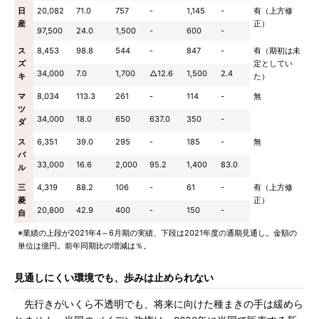
日
20,082
71.0
757
-
1,145
-
有（上方修
産
正）
97,500
24.0
1,500
-
600
-
ス
8,453
98.8
544
-
847
-
有（期初は未
ズ
定としてい
34,000
7.0
1,700
△12.6
1,500
2.4
キ
た）
マ
8,034
113.3
261
-
114
-
無
ツ
34,000
18.0
650
637.0
350
-
ダ
ス
6,351
39.0
295
-
185
-
無
バ
33,000
16.6
2,000
95.2
1,400
83.0
ル
三
4,319
88.2
106
-
61
-
有（上方修
菱
正）
20,800
42.9
400
-
150
-
自
※業績の上段が2021年4～6月期の実績、下段は2021年度の通期見通し。金額の
単位は億円。前年同期比の増減は％。
見通しにくい環境でも、歩みは止められない
先行きがいくら不透明でも、将来に向けた種まきの手は緩めら