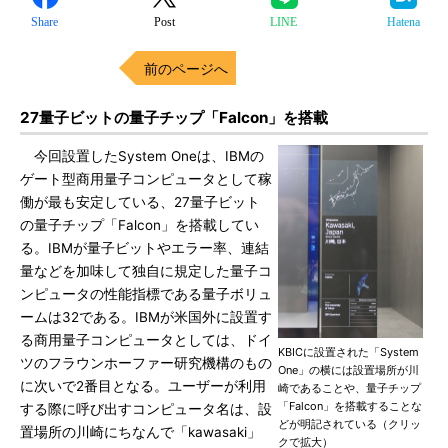
Share
Post
LINE
Hatena
前のページへ
27量子ビットの量子チップ「Falcon」を搭載
今回設置したSystem Oneは、IBMの
ゲート型商用量子コンピュータとして稼
働が最も安定している、27量子ビット
の量子チップ「Falcon」を搭載してい
る。IBMが量子ビットやエラー率、連結
量などを加味して独自に規定した量子コ
ンピュータの性能指標である量子ボリュ
ームは32である。IBMが米国外に設置す
る商用量子コンピュータとしては、ドイ
KBICに設置された「System
ツのフラウンホーファー研究機構のもの
One」の横には設置場所が川
に次いで2番目となる。ユーザーが利用
崎であることや、量子チップ
「Falcon」を搭載することな
する際に呼び出すコンピュータ名は、設
どが明記されている（クリッ
置場所の川崎にちなんで「kawasaki」
クで拡大）