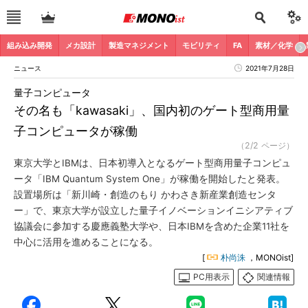
組み込み開発
メカ設計
製造マネジメント
モビリティ
FA
素材／化学
ニュース
2021年7月28日
量子コンピュータ
その名も「kawasaki」、国内初のゲート型商用量
子コンピュータが稼働
（2/2 ページ）
東京大学とIBMは、日本初導入となるゲート型商用量子コンピュ
ータ「IBM Quantum System One」が稼働を開始したと発表。
設置場所は「新川崎・創造のもり かわさき新産業創造センタ
ー」で、東京大学が設立した量子イノベーションイニシアティブ
協議会に参加する慶應義塾大学や、日本IBMを含めた企業11社を
中心に活用を進めることになる。
[
朴尚洙
，MONOist]
PC用表示
関連情報