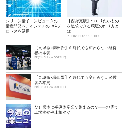
シリコン量子コンピュータの
【西野亮廣】つくりたいもの
量産開発へ、インテルの18Aプ
を追求できる環境の作り方と
ロセスを活用
は
PR(FINCHI on GOETHE)
【見城徹×藤田晋】AI時代でも変わらない経営
者の本質
PR(FINCHI on GOETHE)
【見城徹×藤田晋】AI時代でも変わらない経営
者の本質
PR(FINCHI on GOETHE)
なぜ熊本に半導体産業が集まるのか――地震で
工場稼働停止相次ぐ