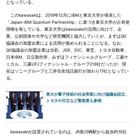
となっている。
このkawasakiは、2019年12月にIBMと東京大学が発表した
「Japan-IBM Quantum Partnership」に基づき東京大学が占有使
用権を有している。東京大学はkawasakiの活用に向けて、企
業、公的団体や大学など研究機関と協力していくが、まずはQII
協議会の加盟企業による活用が進められることになる。なお、
QII協議会の加盟企業は当初、JSR、DIC、東芝、トヨタ自動車、
日本IBM、日立製作所、みずほフィナンシャルグループ、三菱ケ
ミカル、三菱UFJフィナンシャル・グループの9社だったが、現
在はソニーグループと三井住友信託銀行が加わり11社となってい
る。
東大が量子技術の社会実装に向け協議会設立、
トヨタや日立など製造業も参画
kawasakiが設置されているのは、JR新川崎駅から徒歩約10分