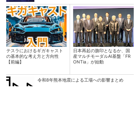
テスラにおけるギガキャスト
日本再起の旗印となるか、国
の基本的な考え方と方向性
産マルチモーダルAI基盤「FR
【前編】
ONTia」が始動
令和8年熊本地震による工場への影響まとめ
【西野亮廣】ビジネス書最新刊『北極星 僕た
ちはどう働くか』
PR(FINCHI on GOETHE)