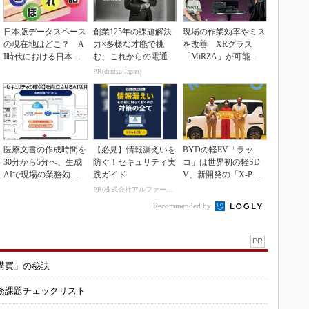
日本版データスペース
創業125年の課題解決
現場の作業効率やミス
の現在地はどこ？ A
力×多様な才能で挑
を改善 XRグラス
I時代における日本の
む、これからの電通
「MiRZA」が可能に
勝ち筋について
するピッキングDX
PR(dentsu Japan)
の...
医療文書の作成時間を
【必見】情報漏えいを
BYDの軽EV「ラッ
30分から5分へ、生成
防ぐ！セキュリティ実
コ」は世界初の軽SD
AIで現場の業務効率
践ガイド
V、新開発の「X-PAC
化
K」に電動システ...
PR(株式会社アルファーテクノ)
Recommended by
PR
購買」の秘訣
務課題チェックリスト