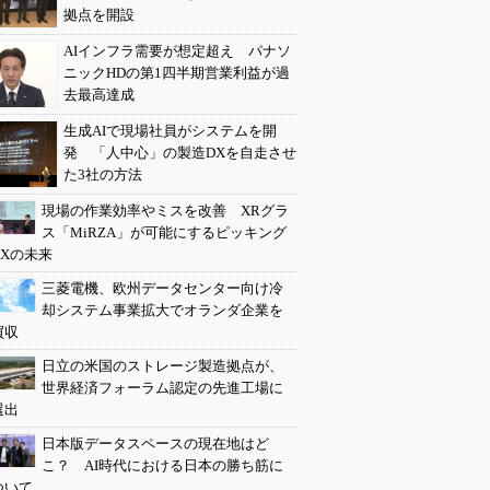
拠点を開設
AIインフラ需要が想定超え パナソ
ニックHDの第1四半期営業利益が過
去最高達成
生成AIで現場社員がシステムを開
発 「人中心」の製造DXを自走させ
た3社の方法
現場の作業効率やミスを改善 XRグラ
ス「MiRZA」が可能にするピッキング
DXの未来
三菱電機、欧州データセンター向け冷
却システム事業拡大でオランダ企業を
買収
日立の米国のストレージ製造拠点が、
世界経済フォーラム認定の先進工場に
選出
日本版データスペースの現在地はど
こ？ AI時代における日本の勝ち筋に
ついて