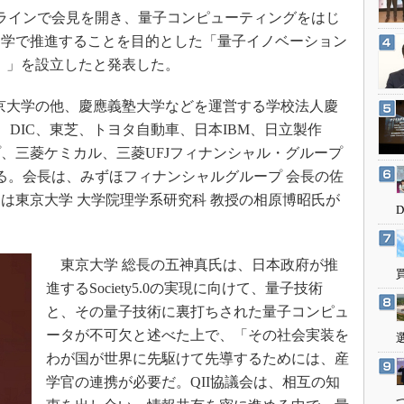
3Dプリンタ
オンラインで会見を開き、量子コンピューティングをはじ
産業オープンネット展
デジタルツインとCAE
官学で推進することを目的とした「量子イノベーション
S＆OP
会）」を設立したと発表した。
インダストリー4.0
京大学の他、慶應義塾大学などを運営する学校法人慶
イノベーション
、DIC、東芝、トヨタ自動車、日本IBM、日立製作
製造業ビッグデータ
、三菱ケミカル、三菱UFJフィナンシャル・グループ
メイドインジャパン
る。会長は、みずほフィナンシャルグループ 会長の佐
は東京大学 大学院理学系研究科 教授の相原博昭氏が
植物工場
知財マネジメント
海外生産
東京大学 総長の五神真氏は、日本政府が推
グローバル設計・開発
進するSociety5.0の実現に向けて、量子技術
と、その量子技術に裏打ちされた量子コンピュ
制御セキュリティ
ータが不可欠と述べた上で、「その社会実装を
新型コロナへの対応
わが国が世界に先駆けて先導するためには、産
学官の連携が必要だ。QII協議会は、相互の知