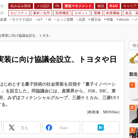
程別：
組み込み開発
メカ設計
製造マネジメント
物流
R＆D
キャリア
FA
業別：
モビリティ
素材／化学
医療機器
ロボット
電機
産業機械
食品・
炭素
サステナ設計
エッジ逆襲
品質
展示会
特集
メ
IoT
AI
ebook
伝承
組み込み開発
CEATEC
読者調査まとめ
編集後記
実装に向け協議会設立、トヨタ...
JIMTOF
保全
メカ設計
つながるクルマ
組込み/エッジ コンピューティング
ス
 AI
製造マネジメント
5G
展＆IoT/5Gソリューション展
VR／AR
FA
実装に向け協議会設立、トヨタや日
IIFES
モビリティ
フィールドサービス
国際ロボット展
素材／化学
FPGA
製造
ジャパンモビリティショー
組み込み画像技術
はじめとする量子技術の社会実装を目指す「量子イノベーシ
TECHNO-FRONTIER
）」を設立した。同協議会には、産業界から、JSR、DIC、東
組み込みモデリング
人テク展
所、みずほフィナンシャルグループ、三菱ケミカル、三菱UFJ
Windows Embedded
する。
スマート工場EXPO
車載ソフト開発
[
朴尚洙
，
MONOist
]
EdgeTech+
ISO26262
日本ものづくりワールド
見る
Share
無償設計ツール
AUTOMOTIVE WORLD