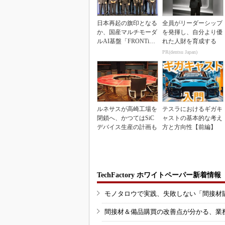
日本再起の旗印となる
全員がリーダーシップ
か、国産マルチモーダ
を発揮し、自分より優
ルAI基盤「FRONTi
れた人財を育成する
a」が始動
PR(dentsu Japan)
ルネサスが高崎工場を
テスラにおけるギガキ
閉鎖へ、かつてはSiC
ャストの基本的な考え
デバイス生産の計画も
方と方向性【前編】
TechFactory ホワイトペーパー新着情報
モノタロウで実践、失敗しない「間接材
間接材＆備品購買の改善点が分かる、業