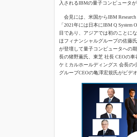
入されるIBMの量子コンピュータ
会見には、米国からIBM Researc
「2021年には日本にIBM Q Sys
目であり、アジアでは初のことにな
ほフィナンシャルグループの佐藤氏や
が登壇して量子コンピュータへの期
長の猪野薫氏、東芝 社長 CEOの
ケミカルホールディングス 会長の小
グループCEOの亀澤宏規氏がビデ