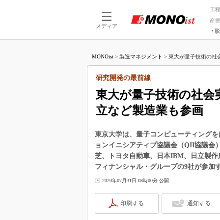
工
産
メディア
脱
つながる技術
AI×技術
MONOist
>
製造マネジメント
>
東大が量子技術の社会
つながる工場
AI×設備
つながるサービ
Physical
研究開発の最前線
東大が量子技術の社会
立など製造業も参画
東京大学は、量子コンピューティングを
ョンイニシアティブ協議会（QII協議会
芝、トヨタ自動車、日本IBM、日立製作
フィナンシャル・グループの9社が参加
2020年07月31日 08時00分 公開
印刷する
通知する