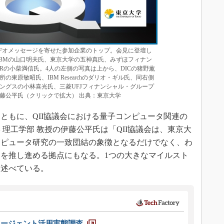
ビデオメッセージを寄せた参加企業のトップ。会見に登壇し
IBMの山口明夫氏、東京大学の五神真氏、みずほフィナン
Rの小柴満信氏。4人の左側の写真は上から、DICの猪野薫
東原敏昭氏、IBM Researchのダリオ・ギル氏、同右側
ングスの小林喜光氏、三菱UFJフィナンシャル・グループ
藤公平氏（クリックで拡大） 出典：東京大学
もに、QII協議会における量子コンピュータ関連の
理工学部 教授の伊藤公平氏は「QII協議会は、東京大
ンピュータ研究の一致団結の象徴となるだけでなく、わ
を推し進める拠点にもなる。1つの大きなマイルスト
を述べている。
エージェント活用実態調査