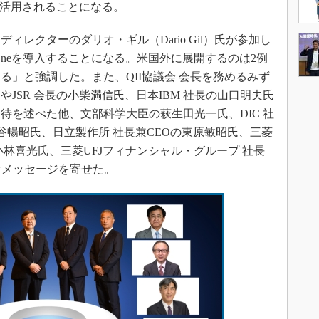
が活用されることになる。
h ディレクターのダリオ・ギル（Dario Gil）氏が参加し
tem Oneを導入することになる。米国外に展開するのは2例
る」と強調した。また、QII協議会 会長を務めるみず
JSR 会長の小柴満信氏、日本IBM 社長の山口明夫氏
待を述べた他、文部科学大臣の萩生田光一氏、DIC 社
車谷暢昭氏、日立製作所 社長兼CEOの東原敏昭氏、三菱
林喜光氏、三菱UFJフィナンシャル・グループ 社長
オメッセージを寄せた。