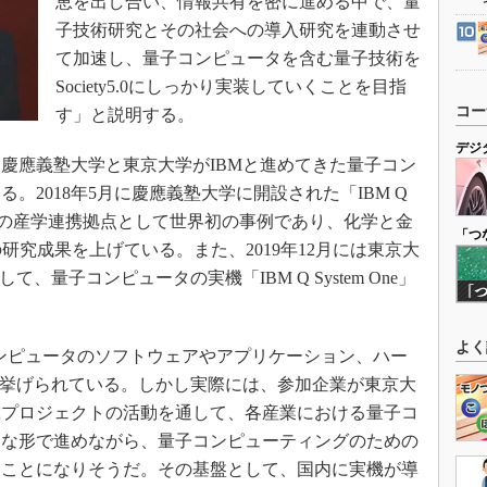
恵を出し合い、情報共有を密に進める中で、量
子技術研究とその社会への導入研究を連動させ
て加速し、量子コンピュータを含む量子技術を
Society5.0にしっかり実装していくことを目指
コー
す」と説明する。
デジ
慶應義塾大学と東京大学がIBMと進めてきた量子コン
。2018年5月に慶應義塾大学に開設された「IBM Q
ータの産学連携拠点として世界初の事例であり、化学と金
「つ
研究成果を上げている。また、2019年12月には東京大
、量子コンピュータの実機「IBM Q System One」
。
よく
ンピュータのソフトウェアやアプリケーション、ハー
が挙げられている。しかし実際には、参加企業が東京大
究プロジェクトの活動を通して、各産業における量子コ
的な形で進めながら、量子コンピューティングのための
くことになりそうだ。その基盤として、国内に実機が導