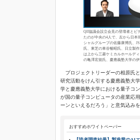
QII協議会設立会見の登壇者と
たのが中央の4人で、左から日本
シャルグループの佐藤康博氏、JS
氏、東芝の車谷暢昭氏、日立製作所の
は上から三菱ケミカルホールディ
の亀澤宏規氏、慶應義塾大学の伊
プロジェクトリーダーの相原氏とと
研究活動をけん引する慶應義塾大学 
学と慶應義塾大学における量子コ
が国の量子コンピュータの産業応用
ーンといえるだろう」と意気込み
おすすめホワイトペーパー
【読者調査結果】製造業のAI