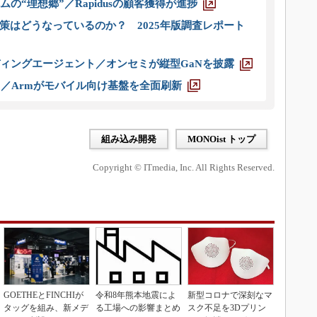
ムの“理想郷”／Rapidusの顧客獲得が進捗
策はどうなっているのか？ 2025年版調査レポート
ディングエージェント／オンセミが縦型GaNを披露
ス／Armがモバイル向け基盤を全面刷新
組み込み開発
MONOist トップ
Copyright © ITmedia, Inc. All Rights Reserved.
GOETHEとFINCHIが
令和8年熊本地震によ
新型コロナで深刻なマ
タッグを組み、新メデ
る工場への影響まとめ
スク不足を3Dプリン