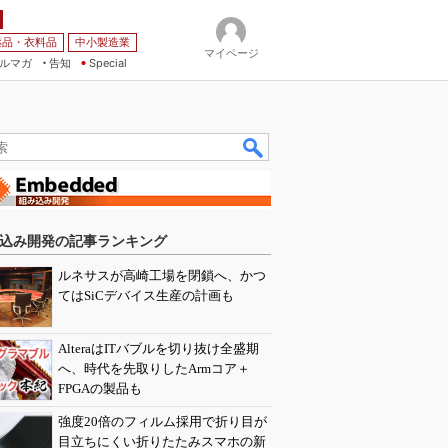
薬品・衣料品
中小製造業
マイページ
ルマガ
告知
Special
込み開発の記事ランキング
ルネサスが高崎工場を閉鎖へ、かつ
てはSiCデバイス生産の計画も
AlteraはITバブルを切り抜け全盛期
へ、時代を先取りしたArmコア＋
FPGAの製品も
強度20倍のフィルム採用で折り目が
目立ちにくい折りたたみスマホの新