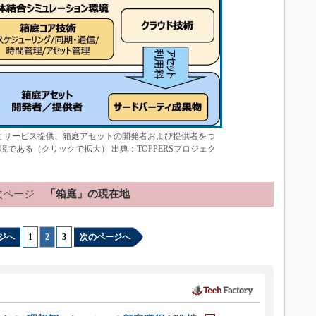
とサービス提供、箱庭アセットの開発者および提供者をつ
である（クリックで拡大） 出典：TOPPERSプロジェク
次ページ
「箱庭」の現在地
ジへ
1
|
2
|
3
次のページへ