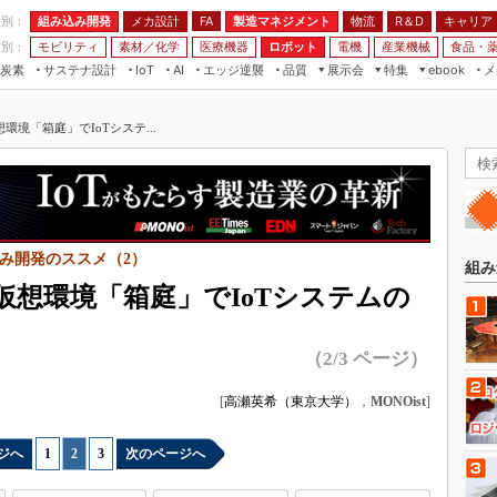
程別：
組み込み開発
メカ設計
製造マネジメント
物流
R＆D
キャリア
FA
業別：
モビリティ
素材／化学
医療機器
ロボット
電機
産業機械
食品・
炭素
サステナ設計
エッジ逆襲
品質
展示会
特集
メ
IoT
AI
ebook
伝承
組み込み開発
CEATEC
読者調査まとめ
編集後記
境「箱庭」でIoTシステ...
JIMTOF
保全
メカ設計
つながるクルマ
組込み/エッジ コンピューティング
ス
 AI
製造マネジメント
5G
展＆IoT/5Gソリューション展
VR／AR
FA
IIFES
モビリティ
フィールドサービス
国際ロボット展
み開発のススメ（2）
素材／化学
FPGA
組み
ジャパンモビリティショー
仮想環境「箱庭」でIoTシステムの
組み込み画像技術
TECHNO-FRONTIER
組み込みモデリング
人テク展
（2/3 ページ）
Windows Embedded
スマート工場EXPO
[
高瀬英希（東京大学）
，
MONOist
]
車載ソフト開発
EdgeTech+
ISO26262
日本ものづくりワールド
ジへ
1
|
2
|
3
次のページへ
無償設計ツール
AUTOMOTIVE WORLD