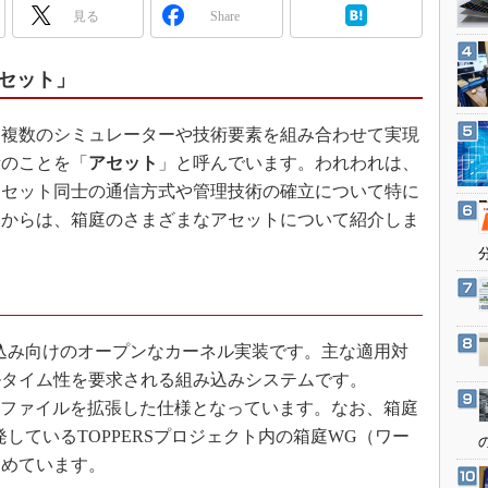
3Dプリンタ
見る
Share
産業オープンネット展
デジタルツインとCAE
S＆OP
セット」
インダストリー4.0
複数のシミュレーターや技術要素を組み合わせて実現
イノベーション
素のことを「
アセット
」と呼んでいます。われわれは、
製造業ビッグデータ
アセット同士の通信方式や管理技術の確立について特に
メイドインジャパン
こからは、箱庭のさまざまなアセットについて紹介しま
植物工場
知財マネジメント
海外生産
グローバル設計・開発
込み向けのオープンなカーネル実装です。主な適用対
ルタイム性を要求される組み込みシステムです。
制御セキュリティ
ドプロファイルを拡張した仕様となっています。なお、箱庭
新型コロナへの対応
発しているTOPPERSプロジェクト内の箱庭WG（ワー
進めています。