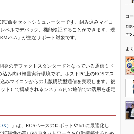
コー
CPU命令セットシミュレーターです。組み込みマイコ
ロボ
令レベルでデバッグ、機能検証することができます。現
エッ
ARMv7-A」が主なサポート対象です。
よく
開発のデファクトスタンダードとなっている通信ミド
組み込み向け軽量実行環境です。ホストPC上のROSマス
み込みマイコンからの出版購読型通信を実現します。複
ニット）で構成されるシステム内の通信での活用を想定
 BOX）
」は、ROSベースのロボットやIoTに最適化し
ュアで拡張性の高いWi-Fiネットワークを自動構築するため