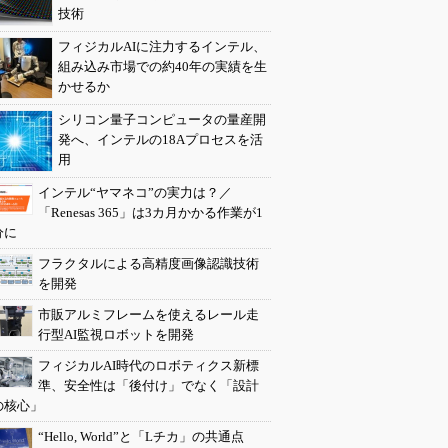
技術
フィジカルAIに注力するインテル、
組み込み市場での約40年の実績を生
かせるか
シリコン量子コンピュータの量産開
発へ、インテルの18Aプロセスを活
用
インテル“ヤマネコ”の実力は？／
「Renesas 365」は3カ月かかる作業が1
分に
フラクタルによる高精度画像認識技術
を開発
市販アルミフレームを使えるレール走
行型AI監視ロボットを開発
フィジカルAI時代のロボティクス新標
準、安全性は「後付け」でなく「設計
の核心」
“Hello, World”と「Lチカ」の共通点