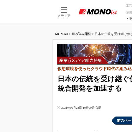
工
産
メディア
脱
つながる技術
AI×技術
MONOist
>
組み込み開発
>
日本の伝統を受け継ぐ仮想環
つながる工場
AI×設備
つながるサービ
Physical
仮想環境を使ったクラウド時代の組み込
日本の伝統を受け継ぐ
統合開発を加速する
2021年06月28日 10時00分 公開
前のペー