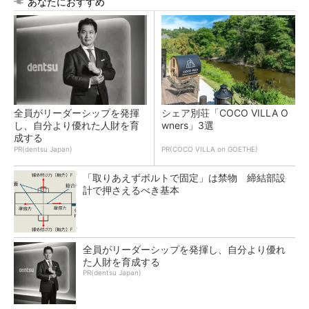
あなたにおすすめ
全員がリーダーシップを発揮
シェア別荘「COCO VILLA O
し、自分より優れた人財を育
wners」3選
成する
PR(dentsu Japan)
PR(COCO VILLA on GOETHE)
「取りあえずボルトで固定」は禁物 締結部設
計で押さえるべき基本
全員がリーダーシップを発揮し、自分より優れ
た人財を育成する
PR(dentsu Japan)