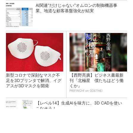
AI関連“だけじゃない”オムロンの制御機器事
業、地道な顧客基盤強化が結実
新型コロナで深刻なマスク不
【西野亮廣】ビジネス書最新
足を3Dプリンタで解消、イグ
刊『北極星 僕たちはどう働
アスが3Dマスクを開発
くか』
PR(FINCHI on GOETHE)
【レベル14】生成AIを味方に、3D CADを使い
こなそう！