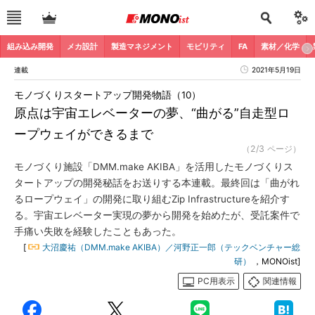
組み込み開発
メカ設計
製造マネジメント
モビリティ
FA
素材／化学
連載
2021年5月19日
モノづくりスタートアップ開発物語（10）
原点は宇宙エレベーターの夢、“曲がる”自走型ロ
ープウェイができるまで
（2/3 ページ）
モノづくり施設「DMM.make AKIBA」を活用したモノづくりス
タートアップの開発秘話をお送りする本連載。最終回は「曲がれ
るロープウェイ」の開発に取り組むZip Infrastructureを紹介す
る。宇宙エレベーター実現の夢から開発を始めたが、受託案件で
手痛い失敗を経験したこともあった。
[
大沼慶祐（DMM.make AKIBA）／河野正一郎（テックベンチャー総
研）
，MONOist]
PC用表示
関連情報