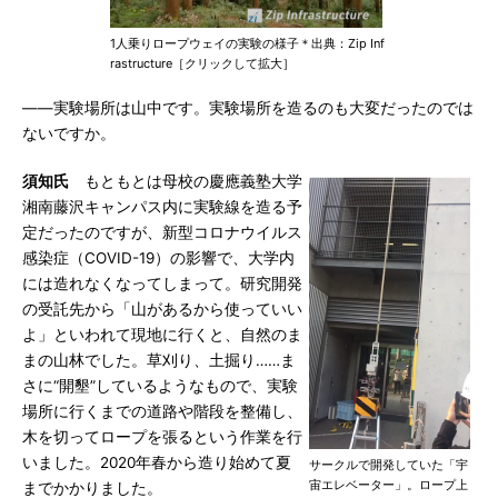
1人乗りロープウェイの実験の様子＊出典：Zip Inf
rastructure［クリックして拡大］
――実験場所は山中です。実験場所を造るのも大変だったのでは
ないですか。
須知氏
もともとは母校の慶應義塾大学
湘南藤沢キャンパス内に実験線を造る予
定だったのですが、新型コロナウイルス
感染症（COVID-19）の影響で、大学内
には造れなくなってしまって。研究開発
の受託先から「山があるから使っていい
よ」といわれて現地に行くと、自然のま
まの山林でした。草刈り、土掘り……ま
さに“開墾”しているようなもので、実験
場所に行くまでの道路や階段を整備し、
木を切ってロープを張るという作業を行
いました。2020年春から造り始めて夏
サークルで開発していた「宇
宙エレベーター」。ロープ上
までかかりました。