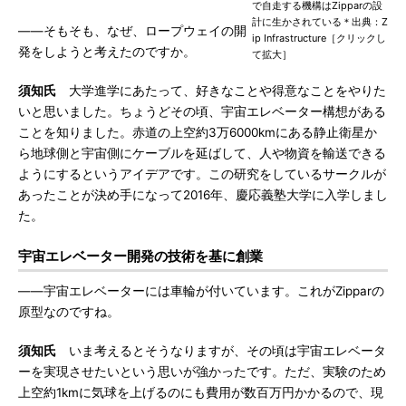
で自走する機構はZipparの設
計に生かされている＊出典：Z
――そもそも、なぜ、ロープウェイの開
ip Infrastructure［クリックし
発をしようと考えたのですか。
て拡大］
須知氏
大学進学にあたって、好きなことや得意なことをやりた
いと思いました。ちょうどその頃、宇宙エレベーター構想がある
ことを知りました。赤道の上空約3万6000kmにある静止衛星か
ら地球側と宇宙側にケーブルを延ばして、人や物資を輸送できる
ようにするというアイデアです。この研究をしているサークルが
あったことが決め手になって2016年、慶応義塾大学に入学しまし
た。
宇宙エレベーター開発の技術を基に創業
――宇宙エレベーターには車輪が付いています。これがZipparの
原型なのですね。
須知氏
いま考えるとそうなりますが、その頃は宇宙エレベータ
ーを実現させたいという思いが強かったです。ただ、実験のため
上空約1kmに気球を上げるのにも費用が数百万円かかるので、現