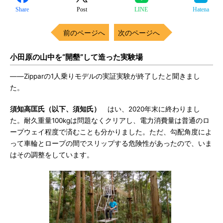
Share
Post
LINE
Hatena
前のページへ
次のページへ
小田原の山中を“開墾”して造った実験場
――Zipparの1人乗りモデルの実証実験が終了したと聞きまし
た。
須知高匡氏（以下、須知氏）
はい、2020年末に終わりまし
た。耐久重量100kgは問題なくクリアし、電力消費量は普通のロ
ープウェイ程度で済むことも分かりました。ただ、勾配角度によ
って車輪とロープの間でスリップする危険性があったので、いま
はその調整をしています。