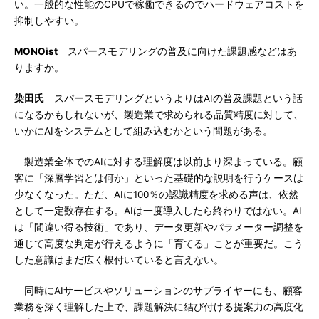
い。一般的な性能のCPUで稼働できるのでハードウェアコストを
抑制しやすい。
MONOist
スパースモデリングの普及に向けた課題感などはあ
りますか。
染田氏
スパースモデリングというよりはAIの普及課題という話
になるかもしれないが、製造業で求められる品質精度に対して、
いかにAIをシステムとして組み込むかという問題がある。
製造業全体でのAIに対する理解度は以前より深まっている。顧
客に「深層学習とは何か」といった基礎的な説明を行うケースは
少なくなった。ただ、AIに100％の認識精度を求める声は、依然
として一定数存在する。AIは一度導入したら終わりではない。AI
は「間違い得る技術」であり、データ更新やパラメーター調整を
通じて高度な判定が行えるように「育てる」ことが重要だ。こう
した意識はまだ広く根付いていると言えない。
同時にAIサービスやソリューションのサプライヤーにも、顧客
業務を深く理解した上で、課題解決に結び付ける提案力の高度化