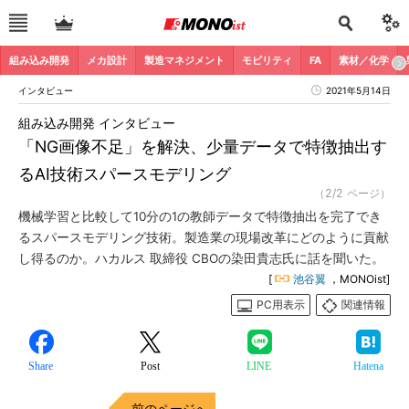
組み込み開発
メカ設計
製造マネジメント
モビリティ
FA
素材／化学
インタビュー
2021年5月14日
組み込み開発 インタビュー
「NG画像不足」を解決、少量データで特徴抽出す
るAI技術スパースモデリング
（2/2 ページ）
機械学習と比較して10分の1の教師データで特徴抽出を完了でき
るスパースモデリング技術。製造業の現場改革にどのように貢献
し得るのか。ハカルス 取締役 CBOの染田貴志氏に話を聞いた。
[
池谷翼
，MONOist]
PC用表示
関連情報
Share
Post
LINE
Hatena
前のページへ