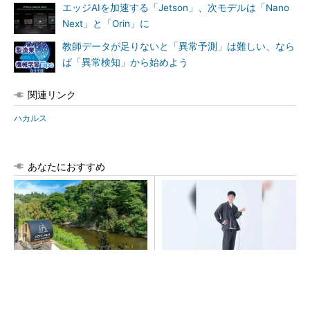
エッジAIを加速する「Jetson」、次モデルは「Nano
Next」と「Orin」に
教師データが足りないと「異常予測」は難しい、なら
ば「異常検知」から始めよう
関連リンク
ハカルス
あなたにおすすめ
シェア別荘「COCO VILLA O
【西野亮廣】つくりたいもの
wners」3選
を追求できる環境の作り方と
は