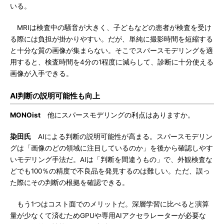
いる。
MRIは検査中の騒音が大きく、子どもなどの患者が検査を受け
る際には負担が掛かりやすい。だが、単純に撮影時間を短縮する
と十分な質の画像が集まらない。そこでスパースモデリングを適
用すると、検査時間を4分の1程度に減らして、診断に十分使える
画像が入手できる。
AI判断の説明可能性も向上
MONOist
他にスパースモデリングの利点はありますか。
染田氏
AIによる判断の説明可能性が高まる。スパースモデリン
グは「画像のどの領域に注目しているのか」を後から確認しやす
いモデリング手法だ。AIは「判断を間違うもの」で、外観検査な
どでも100％の精度で不良品を発見するのは難しい。ただ、誤っ
た際にその判断の根拠を確認できる。
もう1つはコスト面でのメリットだ。深層学習に比べると演算
量が少なくて済むためGPUや専用AIアクセラレーターが必要な