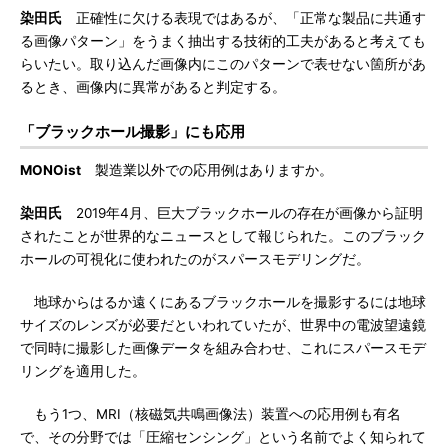
染田氏
正確性に欠ける表現ではあるが、「正常な製品に共通す
る画像パターン」をうまく抽出する技術的工夫があると考えても
らいたい。取り込んだ画像内にこのパターンで表せない箇所があ
るとき、画像内に異常があると判定する。
「ブラックホール撮影」にも応用
MONOist
製造業以外での応用例はありますか。
染田氏
2019年4月、巨大ブラックホールの存在が画像から証明
されたことが世界的なニュースとして報じられた。このブラック
ホールの可視化に使われたのがスパースモデリングだ。
地球からはるか遠くにあるブラックホールを撮影するには地球
サイズのレンズが必要だといわれていたが、世界中の電波望遠鏡
で同時に撮影した画像データを組み合わせ、これにスパースモデ
リングを適用した。
もう1つ、MRI（核磁気共鳴画像法）装置への応用例も有名
で、その分野では「圧縮センシング」という名前でよく知られて