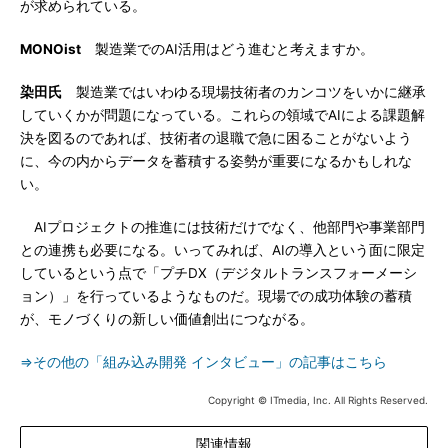
が求められている。
MONOist
製造業でのAI活用はどう進むと考えますか。
染田氏
製造業ではいわゆる現場技術者のカンコツをいかに継承
していくかが問題になっている。これらの領域でAIによる課題解
決を図るのであれば、技術者の退職で急に困ることがないよう
に、今の内からデータを蓄積する姿勢が重要になるかもしれな
い。
AIプロジェクトの推進には技術だけでなく、他部門や事業部門
との連携も必要になる。いってみれば、AIの導入という面に限定
しているという点で「プチDX（デジタルトランスフォーメーシ
ョン）」を行っているようなものだ。現場での成功体験の蓄積
が、モノづくりの新しい価値創出につながる。
⇒その他の「組み込み開発 インタビュー」の記事はこちら
Copyright © ITmedia, Inc. All Rights Reserved.
関連情報