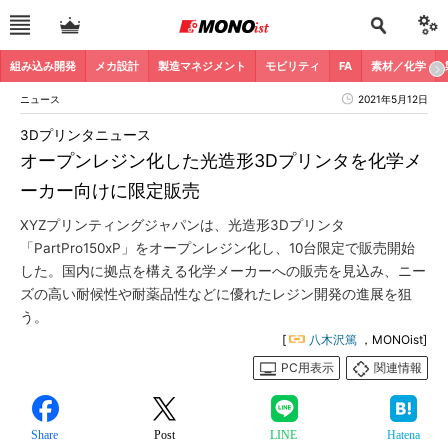
組み込み開発
メカ設計
製造マネジメント
モビリティ
FA
素材／化学
ニュース
2021年5月12日
3Dプリンタニュース
オープンレジン化した光造形3Dプリンタを化学メ
ーカー向けに限定販売
XYZプリンティングジャパンは、光造形3Dプリンタ
「PartPro150xP」をオープンレジン化し、10台限定で販売開始
した。国内に拠点を構える化学メーカーへの販売を見込み、ニー
ズの高い耐候性や耐薬品性などに優れたレジン開発の進展を狙
う。
[
八木沢篤
，MONOist]
PC用表示
関連情報
Share
Post
LINE
Hatena