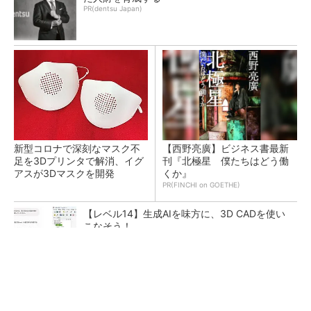
PR(dentsu Japan)
新型コロナで深刻なマスク不
【西野亮廣】ビジネス書最新
足を3Dプリンタで解消、イグ
刊『北極星 僕たちはどう働
アスが3Dマスクを開発
くか』
PR(FINCHI on GOETHE)
【レベル14】生成AIを味方に、3D CADを使い
こなそう！
令和8年熊本地震による工場への影響まとめ