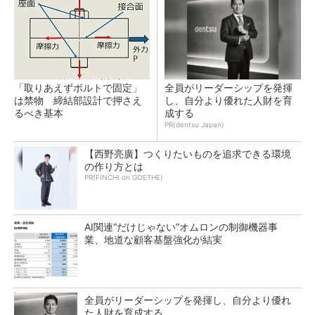
「取りあえずボルトで固定」
全員がリーダーシップを発揮
は禁物 締結部設計で押さえ
し、自分より優れた人財を育
るべき基本
成する
PR(dentsu Japan)
【西野亮廣】つくりたいものを追求できる環境
の作り方とは
PR(FINCHI on GOETHE)
AI関連“だけじゃない”オムロンの制御機器事
業、地道な顧客基盤強化が結実
全員がリーダーシップを発揮し、自分より優れ
た人財を育成する