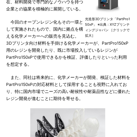
在、材料開発で専門的なノウハウを持つ
企業との協業を積極的に展開している。
光造形3Dプリンタ「PartPro1
今回のオープンレジン化もその一環と
50xP」 ※出典：XYZプリンテ
して実施されたもので、国内に拠点を構
ィングジャパン ［クリックで
拡大］
える化学メーカーへの販売を見込む。
3Dプリンタ向け材料を手掛ける化学メーカーが、PartPro150xP
用のレジンを開発したり、既に市場投入しているレジンが
PartPro150xPで使用できるかを検証、評価したりといった利用
を想定する。
また、同社は将来的に、化学メーカーが開発、検証した材料を
PartPro150xPの対応材料として採用することも視野に入れてお
り、特に国内市場でニーズの高い耐候性や耐薬品性などに優れた
レジン開発が進むことに期待を寄せる。