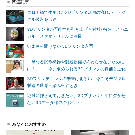
関連記事
コロナ禍で生まれた3Dプリンタ活用の流れが、デジ
タル製造を加速
3Dプリンタの可能性を引き上げる材料×構造、メカニ
カル・メタマテリアルに注目
いまさら聞けない 3Dプリンタ入門
「単なる試作機器や製造設備で終わらせないために
は？」――今、求められる3Dプリンタの真価と進化
3Dプリンティングの未来は明るい、今こそデジタル
製造の世界へ踏み出すとき
絶対に押さえておきたい、3Dプリンタ活用に欠かせ
ない3Dデータ作成のポイント
あなたにおすすめ