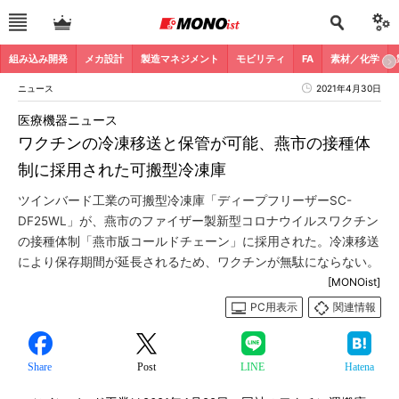
組み込み開発
メカ設計
製造マネジメント
モビリティ
FA
素材／化学
ニュース
2021年4月30日
医療機器ニュース
ワクチンの冷凍移送と保管が可能、燕市の接種体
制に採用された可搬型冷凍庫
ツインバード工業の可搬型冷凍庫「ディープフリーザーSC-
DF25WL」が、燕市のファイザー製新型コロナウイルスワクチン
の接種体制「燕市版コールドチェーン」に採用された。冷凍移送
により保存期間が延長されるため、ワクチンが無駄にならない。
[MONOist]
PC用表示
関連情報
Share
Post
LINE
Hatena