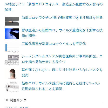
≫特設サイト「新型コロナウイルス 製造業が直面する未曾有の
試練」
新型コロナワクチン1瓶で6回接種できる注射針を開発
尿や血液から新型コロナウイルス重症化を予測する技
術の開発
二酸化塩素が新型コロナウイルスを不活化
シーメンスヘルスケアが災害医療向け車両を開発、コ
ロナ禍の発熱外来にも役立つ
耳が痛くならない、顔に貼り付けるひもなしマスクを
発売
新型コロナウイルス感染時に獲得した抗体が3～6カ
月間維持されることを確認
関連リンク