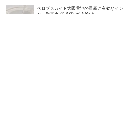
ペロブスカイト太陽電池の量産に有効なイン
ク、従来比で1.5倍の性能向上
全員がリーダーシップを発揮し、自分より優れ
た人財を育成する
PR(dentsu Japan)
【レベル14】生成AIを味方に、3D CADを使い
こなそう！