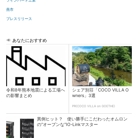
ツインバード工業
燕市
プレスリリース
あなたにおすすめ
令和8年熊本地震による工場へ
シェア別荘「COCO VILLA O
の影響まとめ
wners」3選
PR(COCO VILLA on GOETHE)
異例ヒット？ 使い勝手にこだわったオムロン
の“オープンな”IO-Linkマスター