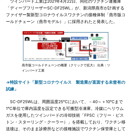
ツインバード工業は2021年4月22日、同社のワクチン運搬庫
「ディープフリーザーSC-DF25WL」が、新潟県燕市が計画する
ファイザー製新型コロナウイルスワクチンの接種体制「燕市版コ
ールドチェーン（燕市モデル）」に採用されたと発表した。
燕市版コールドチェーンの概要（クリックで拡大） 出典：ツ
インバード工業
→特設サイト「新型コロナウイルス 製造業が直面する未曾有の
試練」
SC-DF25WLは、周囲温度25℃において、－40～＋10℃まで
1℃単位で庫内温度を設定できる可搬型冷凍庫。冷媒にヘリウム
ガスを使用したツインバードの冷却技術「FPSC（フリー・ピス
トン・スターリング・クーラー）」を搭載しており、ワクチン移
送後は、そのまま診療所などの接種施設でワクチン保管庫として