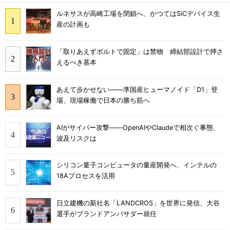
ルネサスが高崎工場を閉鎖へ、かつてはSiCデバイス生
産の計画も
「取りあえずボルトで固定」は禁物 締結部設計で押さ
えるべき基本
あえて歩かせない――準国産ヒューマノイド「D1」登
場、現場稼働で日本の勝ち筋へ
AIがサイバー攻撃――OpenAIやClaudeで相次ぐ事態、
波及リスクは
シリコン量子コンピュータの量産開発へ、インテルの
18Aプロセスを活用
日立建機の新社名「LANDCROS」を世界に発信、大谷
選手がブランドアンバサダー就任