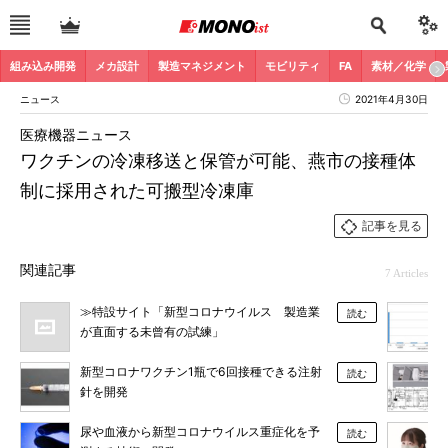
組み込み開発
メカ設計
製造マネジメント
モビリティ
FA
素材／化学
ニュース
2021年4月30日
医療機器ニュース
ワクチンの冷凍移送と保管が可能、燕市の接種体
制に採用された可搬型冷凍庫
記事を見る
関連記事
7 Articles
≫特設サイト「新型コロナウイルス 製造業
読む
が直面する未曾有の試練」
新型コロナワクチン1瓶で6回接種できる注射
読む
針を開発
尿や血液から新型コロナウイルス重症化を予
読む