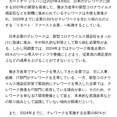
ガートナー ジャパンは2021年4月6日、日本のテレワークに関
する2021年の展望を発表した。働き方改革や新型コロナウイルス
感染症などを契機に進められているテレワークは今後も推進さ
れ、2025年までに企業の30％がテレワークを当たり前のものと
する「リモート・ファースト企業」へ転換するとしている。
日本企業のテレワークは、新型コロナウイルス感染症をきっか
けに急速に進み、今や恒久的な対策として取り組む必要性があ
る。しかし同調査では、2024年まではテレワーク推進企業の
65％がツール導入やインフラ整備にとどまり、従業員の満足度向
上などの成果を上げることができないとしている。
働き方改革でテレワークを導入してきた企業では、主に人事、
総務、IT部門がテレワークを主導している。一方、新型コロナウ
イルス感染症対策で緊急的にテレワークを導入した企業では、テ
レワーク推進をIT部門に依存している場合が多い。そのため、テ
レワークを単なるIT環境整備として捉え、本来的な意識改革など
の取り組みとして認識していない傾向が顕著だという。
また、2024年までに、テレワークを実施する企業の80％が、