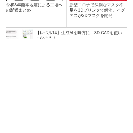
令和8年熊本地震による工場へ
新型コロナで深刻なマスク不
の影響まとめ
足を3Dプリンタで解消、イグ
アスが3Dマスクを開発
【レベル14】生成AIを味方に、3D CADを使い
こなそう！
【西野亮廣】つくりたいものを追求できる環境
の作り方とは
PR(FINCHI on GOETHE)
狭小な駐車場に、シャープがポールカメラ式製
品発表 市場シェア10％目指す