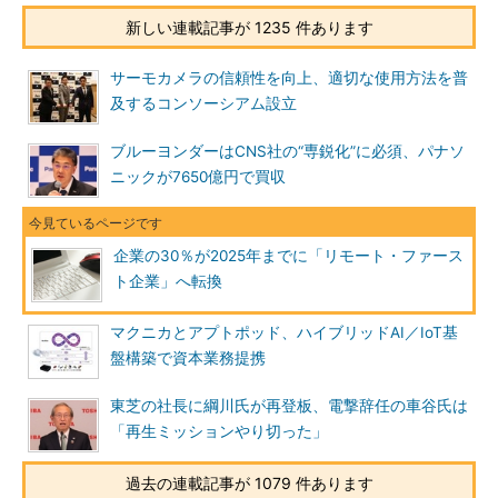
新しい連載記事が 1235 件あります
サーモカメラの信頼性を向上、適切な使用方法を普
及するコンソーシアム設立
ブルーヨンダーはCNS社の“専鋭化”に必須、パナソ
ニックが7650億円で買収
企業の30％が2025年までに「リモート・ファース
ト企業」へ転換
マクニカとアプトポッド、ハイブリッドAI／IoT基
盤構築で資本業務提携
東芝の社長に綱川氏が再登板、電撃辞任の車谷氏は
「再生ミッションやり切った」
過去の連載記事が 1079 件あります