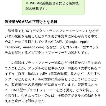
MONOistの編集担当者による編集後
記の転載です。
製造業がGAFAの下請けとなる日
製造業でもDX（デジタルトランスフォーメーション）などデ
ジタル技術を活用したビジネスモデル変革に関心が高まる中で、
今あらためて注目されているのがGAFA（Google、Apple、
Facebook、Amazon.com）を含む、シリコンバレー型エコシス
テムを展開するメガプラットフォーマーとの関わりです。
この話題はプラットフォーマー戦略などで以前から注目を集め
てきましたが、アップルの自動車参入や、中国のIT大手であるバ
イドゥ（百度、Baidu）のEV（電気自動車）参入など、大手ITベ
ンダーがどんどんリアルの世界に踏み込もうとしていることか
ら、製造業からの危機感が特に高まっています。製造業にとっ
て、GAFA型のプラットフォーマーをどう捉え、どう対抗し、ど
う共存し、付き合っていくのかは、今後のデジタル化の動きを考
えると避けては通れません。