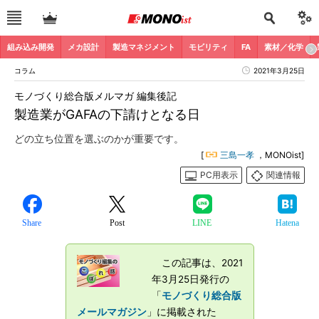
組み込み開発
メカ設計
製造マネジメント
モビリティ
FA
素材／化学
コラム
2021年3月25日
モノづくり総合版メルマガ 編集後記
製造業がGAFAの下請けとなる日
どの立ち位置を選ぶのかが重要です。
[
三島一孝
，MONOist]
PC用表示
関連情報
Share
Post
LINE
Hatena
この記事は、2021
年3月25日発行の
「
モノづくり総合版
メールマガジン
」に掲載された