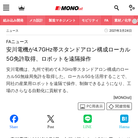
組み込み開発
メカ設計
製造マネジメント
モビリティ
FA
素材／化学
ニュース
2021年3月24日
FAニュース
安川電機が4.7GHz帯スタンドアロン構成ローカル
5G免許取得、ロボットを遠隔操作
安川電機は、九州で初めて4.7GHz帯スタンドアロン構成のロー
カル5G無線局免許を取得した。ローカル5Gを活用することで、
同社の産業用ロボットを遠隔で操作、制御できるようになり、工
場のさらなる自動化に貢献する。
[MONOist]
PC用表示
関連情報
Share
Post
LINE
Hatena