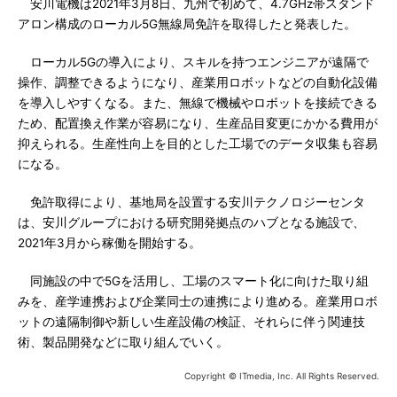
安川電機は2021年3月8日、九州で初めて、4.7GHz帯スタンド
アロン構成のローカル5G無線局免許を取得したと発表した。
ローカル5Gの導入により、スキルを持つエンジニアが遠隔で
操作、調整できるようになり、産業用ロボットなどの自動化設備
を導入しやすくなる。また、無線で機械やロボットを接続できる
ため、配置換え作業が容易になり、生産品目変更にかかる費用が
抑えられる。生産性向上を目的とした工場でのデータ収集も容易
になる。
免許取得により、基地局を設置する安川テクノロジーセンタ
は、安川グループにおける研究開発拠点のハブとなる施設で、
2021年3月から稼働を開始する。
同施設の中で5Gを活用し、工場のスマート化に向けた取り組
みを、産学連携および企業同士の連携により進める。産業用ロボ
ットの遠隔制御や新しい生産設備の検証、それらに伴う関連技
術、製品開発などに取り組んでいく。
Copyright © ITmedia, Inc. All Rights Reserved.