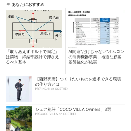
あなたにおすすめ
「取りあえずボルトで固定」
AI関連“だけじゃない”オムロン
は禁物 締結部設計で押さえ
の制御機器事業、地道な顧客
るべき基本
基盤強化が結実
【西野亮廣】つくりたいものを追求できる環境
の作り方とは
PR(FINCHI on GOETHE)
シェア別荘「COCO VILLA Owners」3選
PR(COCO VILLA on GOETHE)