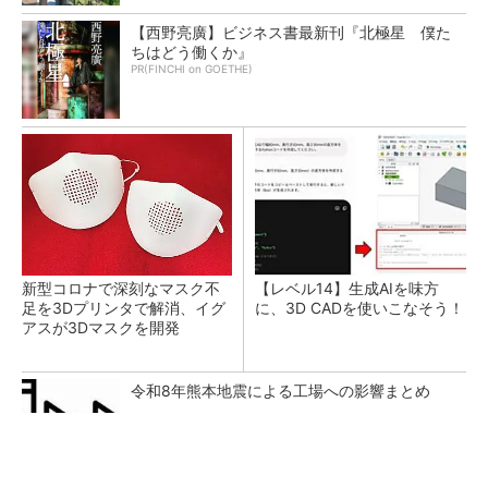
【西野亮廣】ビジネス書最新刊『北極星 僕た
ちはどう働くか』
PR(FINCHI on GOETHE)
新型コロナで深刻なマスク不
【レベル14】生成AIを味方
足を3Dプリンタで解消、イグ
に、3D CADを使いこなそう！
アスが3Dマスクを開発
令和8年熊本地震による工場への影響まとめ