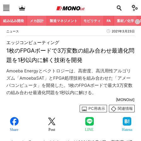
組み込み開発
メカ設計
製造マネジメント
モビリティ
FA
素材／化学
ニュース
2021年3月23日
エッジコンピューティング
1枚のFPGAボードで3万変数の組み合わせ最適化問
題を1秒以内に解く技術を開発
Amoeba Energyとベクトロジーは、高密度、高汎用性アルゴリ
ズム「AmoebaSAT」とFPGA処理技術を組み合わせた「アメー
バコンピュータ」を開発した。1枚のFPGAボードで最大3万変数
の組み合わせ最適化問題を1秒以内に解ける。
[MONOist]
PC用表示
関連情報
Share
Post
LINE
Hatena