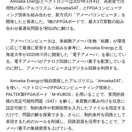
Amoeba Energyとベクトロジーは2021年3月4日、高密度で汎
用性の高いアルゴリズム「AmoebaSAT」とFPGAコンピューテ
ィング技術を組み合わせ、新方式の「アメーバコンピュータ」を
開発したと発表した。1枚のFPGAボードで、最大3万変数の組み
合わせ最適化問題を1秒以内に解ける。
アメーバコンピュータは、単細胞アメーバ生物「粘菌」が環境
に応じて最適に変形する仕組みを参考に、Amoeba Energyと北
海道大学が2020年11月に開発した「電子アメーバ」を基にしてい
る。電子アメーバがアナログ回路にアメーバ素子を配置している
のに対し、アメーバコンピュータはデジタル回路を利用する。
Amoeba Energyが独自開発したアルゴリズム「AmoebaSAT」
を使い、ベクトロジーのFPGAコンピューティング技術と、
PALTEK製FPGAボード「M-KUBOS」を用いることで、実用的規
模の充足可能性問題（SAT）を解く。各変数の重み付けを任意に
設定可能で、制約条件や初期状態を入力したファイルを指定する
だけで、問題の解を探索できる。さらに、制約条件を回路として
表現するためのルールを削減し、回路資源を活用することで、ア
メーバ素子の集積密度を上げている。