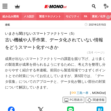
組み込み開発
メカ設計
製造マネジメント
モビリティ
FA
素材／化学
連載
2021年2月15日
いまさら聞けないスマートファクトリー（5）
古い機械や人手作業、データ化されていない情報
をどうスマート化すべきか
（3/4 ページ）
成果が出ないスマートファクトリーの課題を掘り下げ、より多く
の製造業が成果を得られるようにするために、考え方を整理し分
かりやすく紹介する本連載。前回から製造現場でつまずくポイン
トとその対策についてお伝えしていますが、第5回では、「デー
タ収集」についてのアプローチと、データ化が難しい部分の対策
について解説していきます。
[
三島一孝
，MONOist]
PC用表示
関連情報