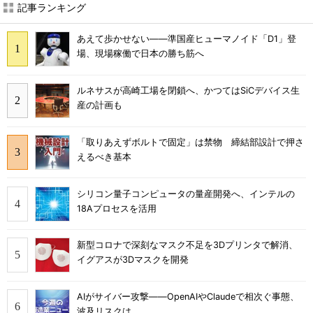
記事ランキング
あえて歩かせない――準国産ヒューマノイド「D1」登
場、現場稼働で日本の勝ち筋へ
ルネサスが高崎工場を閉鎖へ、かつてはSiCデバイス生
産の計画も
「取りあえずボルトで固定」は禁物 締結部設計で押さ
えるべき基本
シリコン量子コンピュータの量産開発へ、インテルの
18Aプロセスを活用
新型コロナで深刻なマスク不足を3Dプリンタで解消、
イグアスが3Dマスクを開発
AIがサイバー攻撃――OpenAIやClaudeで相次ぐ事態、
波及リスクは