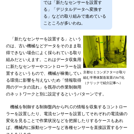
では「新たなセンサーを設置す
る」「デジタルデータへ変換す
る」などの取り組みで進めている
こところが多いわね。
「新たなセンサーを設置する」という
のは、古い機械などデータをそのまま取
得できない場合によく採られている取り
組みだといえます。これはデータ収集用
に新たなセンサーやコントローラーを設
京都セミコンダクターが取り
置するというもので、機械が稼働してい
組む半導体製造装置のIoT化
る環境に影響を与えないため「情報取得
（クリックで紹介記事へ）
用のデータの流れ」を既存の作業制御用
のネットワークと別に設定するというパターンです。
機械を制御する制御盤内からPLCの情報を収集するコントロー
ラーを設置したり、電流センサーを設置してそれぞれの電流値の
変化を見ることで作業状況などを把握したりするケースもあれ
ば、機械内に振動センサーなど各種センサーを直接設置するケー