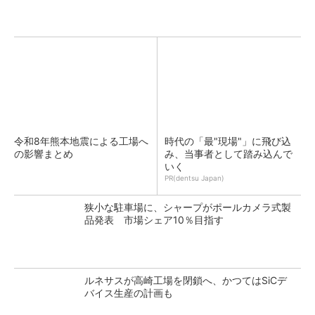
令和8年熊本地震による工場へ
時代の「最"現場"」に飛び込
の影響まとめ
み、当事者として踏み込んで
いく
PR(dentsu Japan)
狭小な駐車場に、シャープがポールカメラ式製
品発表 市場シェア10％目指す
ルネサスが高崎工場を閉鎖へ、かつてはSiCデ
バイス生産の計画も