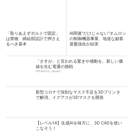
「取りあえずボルトで固定」
AI関連“だけじゃない”オムロン
は禁物 締結部設計で押さえ
の制御機器事業、地道な顧客
るべき基本
基盤強化が結実
「さすが」と言われる驚きや感動を。新しい価
値を生む電通の挑戦
PR(dentsu Japan)
新型コロナで深刻なマスク不足を3Dプリンタ
で解消、イグアスが3Dマスクを開発
【レベル14】生成AIを味方に、3D CADを使い
こなそう！