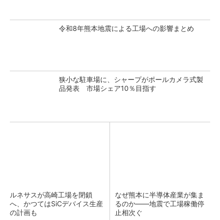
令和8年熊本地震による工場への影響まとめ
狭小な駐車場に、シャープがポールカメラ式製
品発表 市場シェア10％目指す
ルネサスが高崎工場を閉鎖
なぜ熊本に半導体産業が集ま
へ、かつてはSiCデバイス生産
るのか――地震で工場稼働停
の計画も
止相次ぐ