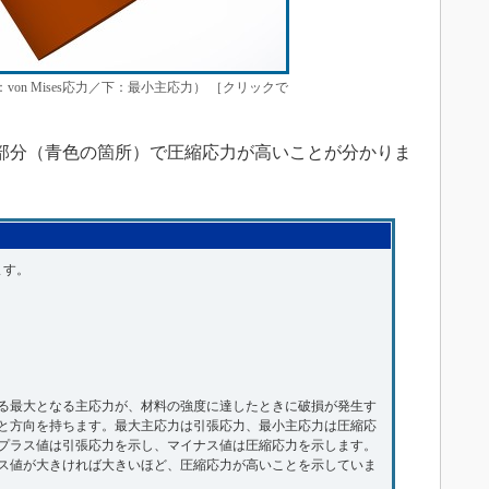
on Mises応力／下：最小主応力） ［クリックで
部分（青色の箇所）で圧縮応力が高いことが分かりま
ます。
る最大となる主応力が、材料の強度に達したときに破損が発生す
と方向を持ちます。最大主応力は引張応力、最小主応力は圧縮応
プラス値は引張応力を示し、マイナス値は圧縮応力を示します。
ス値が大きければ大きいほど、圧縮応力が高いことを示していま