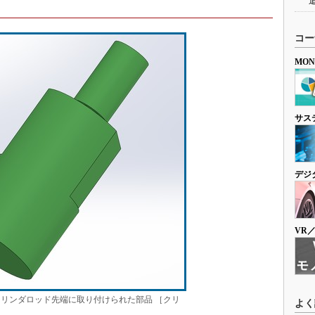
コー
MO
サス
デジ
VR
リンダロッド先端に取り付けられた部品 ［クリ
よく