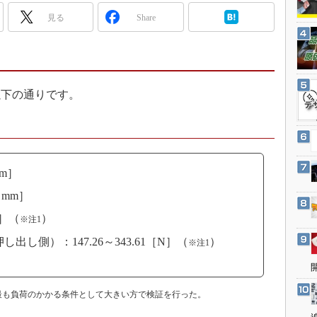
3Dプリンタ
産業オープンネット展
見る
Share
デジタルツインとCAE
S＆OP
インダストリー4.0
イノベーション
下の通りです。
製造業ビッグデータ
メイドインジャパン
植物工場
m］
知財マネジメント
mm］
海外生産
a］（
）
※注1
グローバル設計・開発
し側）：147.26～343.61［N］（
）
※注1
制御セキュリティ
新型コロナへの対応
最も負荷のかかる条件として大きい方で検証を行った。