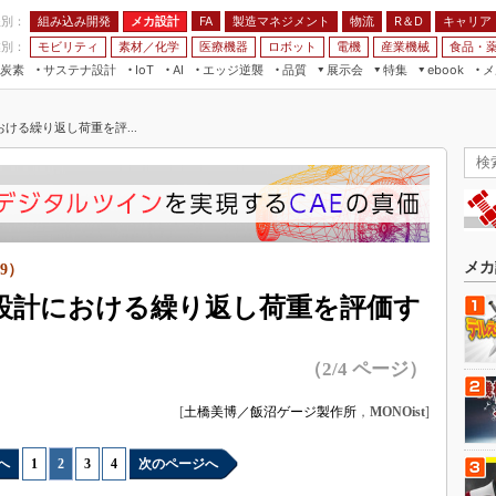
程別：
組み込み開発
メカ設計
製造マネジメント
物流
R＆D
キャリア
FA
業別：
モビリティ
素材／化学
医療機器
ロボット
電機
産業機械
食品・
炭素
サステナ設計
エッジ逆襲
品質
展示会
特集
メ
IoT
AI
ebook
伝承
組み込み開発
CEATEC
読者調査まとめ
編集後記
ける繰り返し荷重を評...
JIMTOF
保全
メカ設計
つながるクルマ
組込み/エッジ コンピューティング
ス
 AI
製造マネジメント
5G
展＆IoT/5Gソリューション展
VR／AR
FA
IIFES
モビリティ
フィールドサービス
国際ロボット展
素材／化学
FPGA
メカ
9）
ジャパンモビリティショー
組み込み画像技術
設計における繰り返し荷重を評価す
TECHNO-FRONTIER
組み込みモデリング
人テク展
（2/4 ページ）
Windows Embedded
スマート工場EXPO
車載ソフト開発
[
土橋美博／飯沼ゲージ製作所
，
MONOist
]
EdgeTech+
ISO26262
日本ものづくりワールド
へ
1
|
2
|
3
|
4
次のページへ
無償設計ツール
AUTOMOTIVE WORLD