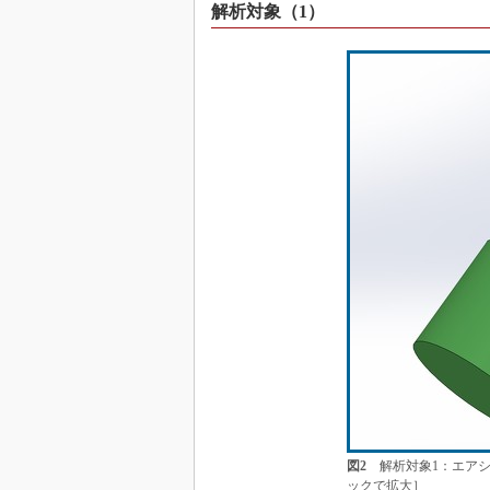
解析対象（1）
図2
解析対象1：エアシ
ックで拡大］