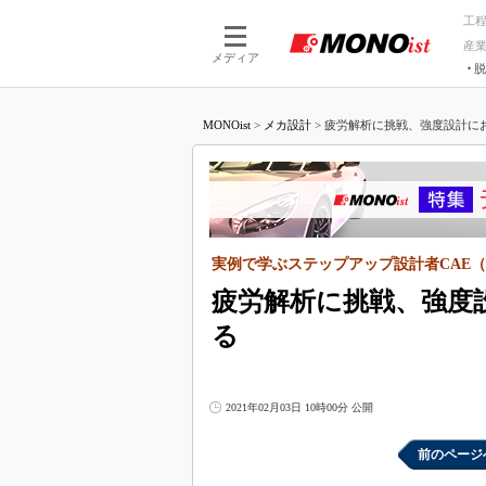
工
産
メディア
脱
つながる技術
AI×技術
MONOist
>
メカ設計
>
疲労解析に挑戦、強度設計にお
つながる工場
AI×設備
つながるサービ
Physical
実例で学ぶステップアップ設計者CAE（
疲労解析に挑戦、強度
る
2021年02月03日 10時00分 公開
前のページ