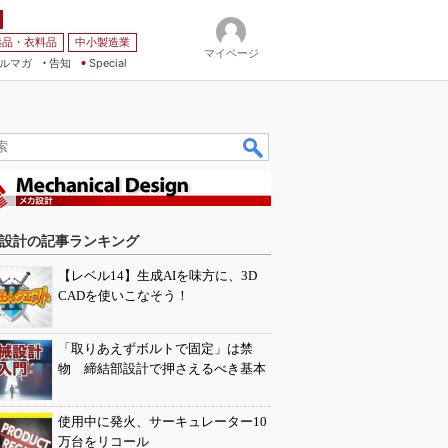
薬品・衣料品
中小製造業
マイページ
ルマガ
告知
Special
設計の記事ランキング
【レベル14】生成AIを味方に、3D
CADを使いこなそう！
「取りあえずボルトで固定」は禁
物 締結部設計で押さえるべき基本
使用中に発火、サーキュレーター10
万台をリコール