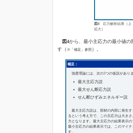
図4
応力解析結果（上：v
拡大］
図4
から、最小主応力の最小値の
す（
）。
※「補足」参照
補足：
強度理論には、次の3つの仮説があり
最大主応力説
最大せん断応力説
せん断ひずみエネルギー説
最大主応力説は、部材の内部に発生す
るという考え方で、この主応力は大きさ
力となります。最大主応力の結果表示の
最小主応力の結果表示では、このマイナ
す。